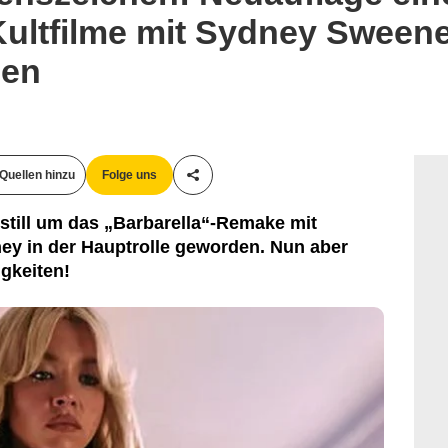
Kultfilme mit Sydney Sweene
men
Quellen hinzu
Folge uns
Teile diesen Artikel
ch still um das „Barbarella“-Remake mit
y in der Hauptrolle geworden. Nun aber
igkeiten!