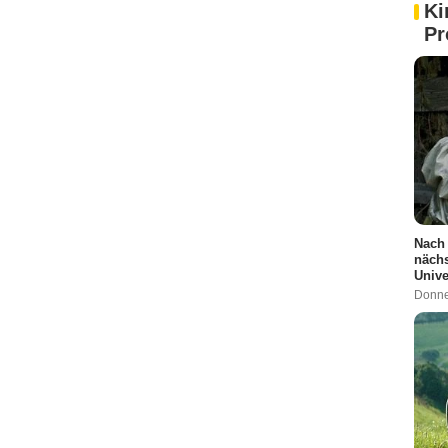
Ki
Pr
Nach 
nächs
Univ
Donne