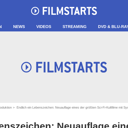
N
NEWS
VIDEOS
STREAMING
DVD & BLU-RA
roduktion
Endlich ein Lebenszeichen: Neuauflage eines der größten Sci-Fi-Kultfilme mit 
HBO
enszeichen: Neuauflage ein