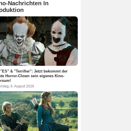
no-Nachrichten In
oduktion
"ES" & "Terrifier": Jetzt bekommt der
te Horror-Clown sein eigenes Kino-
ersum!
rstag, 6. August 2026