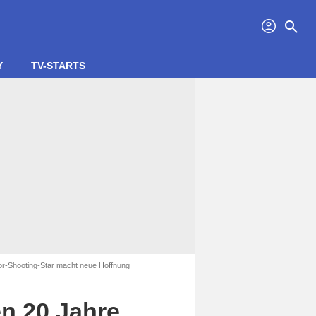
profil
search
Y
TV-STARTS
ror-Shooting-Star macht neue Hoffnung
en 20 Jahre