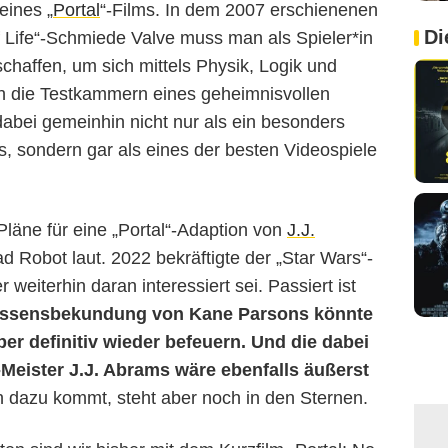
eines „
Portal
“-Films. In dem 2007 erschienenen
Di
lf Life“-Schmiede Valve muss man als Spieler*in
chaffen, um sich mittels Physik, Logik und
ch die Testkammern eines geheimnisvollen
dabei gemeinhin nicht nur als ein besonders
es, sondern gar als eines der besten Videospiele
Pläne für eine „Portal“-Adaption von
J.J.
 Robot laut. 2022 bekräftigte der „Star Wars“-
 weiterhin daran interessiert sei. Passiert ist
ressensbekundung von Kane Parsons könnte
ber definitiv wieder befeuern. Und die dabei
Meister J.J. Abrams wäre ebenfalls äußerst
h dazu kommt, steht aber noch in den Sternen.