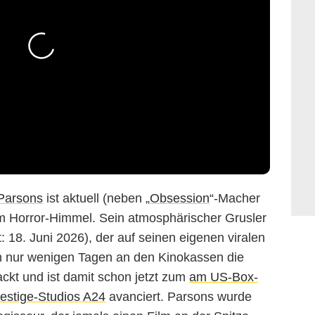
Parsons
ist aktuell (neben „
Obsession
“-Macher
 Horror-Himmel. Sein atmosphärischer Grusler
t: 18. Juni 2026), der auf seinen eigenen viralen
h nur wenigen Tagen an den Kinokassen die
ckt und ist damit schon jetzt zum
am US-Box-
restige-Studios A24
avanciert. Parsons wurde