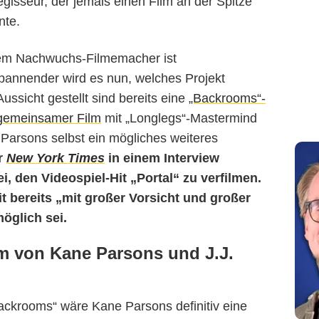
isseur, der jemals einen Film an der Spitze
nte.
dem Nachwuchs-Filmemacher ist
annender wird es nun, welches Projekt
ussicht gestellt sind bereits eine
„Backrooms“-
gemeinsamer Film
mit „Longlegs“-Mastermind
 Parsons selbst ein mögliches weiteres
er
New York Times
in einem Interview
i, den Videospiel-Hit „Portal“ zu verfilmen.
t bereits „mit großer Vorsicht und großer
öglich sei.
lm von Kane Parsons und J.J.
ackrooms“ wäre Kane Parsons definitiv eine