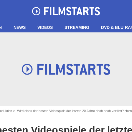
N
NEWS
VIDEOS
STREAMING
DVD & BLU-RA
roduktion
Wird eines der besten Videospiele der letzten 20 Jahre doch noch verfilmt? Hor
besten Videospiele der letzt