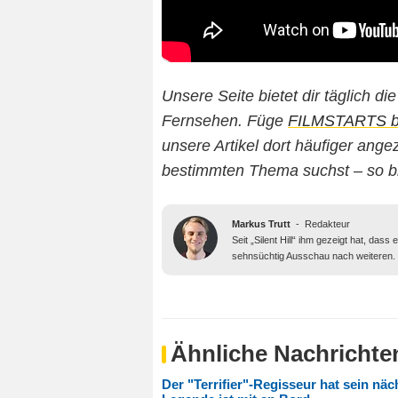
Unsere Seite bietet dir täglich d
Fernsehen.
Füge
FILMSTARTS bei
unsere Artikel dort häufiger an
bestimmten Thema suchst – so b
Markus Trutt
-
Redakteur
Seit „Silent Hill“ ihm gezeigt hat, da
sehnsüchtig Ausschau nach weiteren.
Ähnliche Nachrichte
Der "Terrifier"-Regisseur hat sein nä