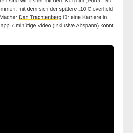
en sind wir bisher mit dem Kurzfilm „Portal: No
men, mit dem sich der spätere „10 Cloverfield
“-Macher
Dan Trachtenberg
für eine Karriere in
app 7-minütige Video (inklusive Abspann) könnt