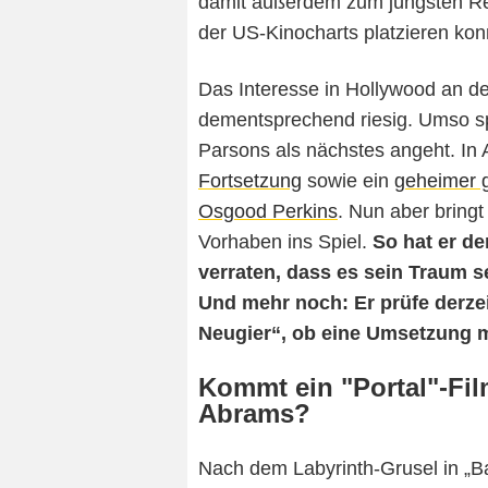
damit außerdem zum jüngsten Reg
der US-Kinocharts platzieren kon
Das Interesse in Hollywood an 
dementsprechend riesig. Umso sp
Parsons als nächstes angeht. In A
Fortsetzung
sowie ein
geheimer 
Osgood Perkins
. Nun aber bringt
Vorhaben ins Spiel.
So hat er d
verraten, dass es sein Traum se
Und mehr noch: Er prüfe derzei
Neugier“, ob eine Umsetzung m
Kommt ein "Portal"-Fi
Abrams?
Nach dem Labyrinth-Grusel in „B