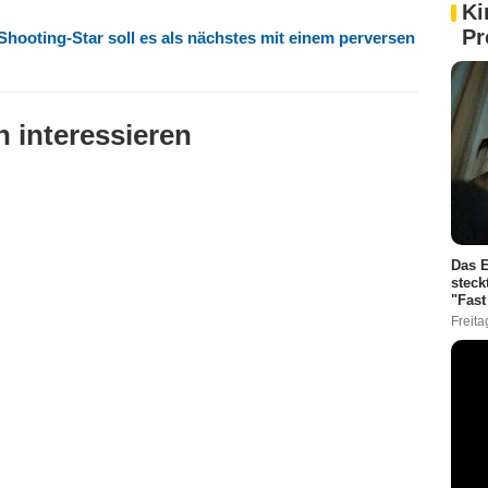
Ki
Pr
ooting-Star soll es als nächstes mit einem perversen
 interessieren
Das E
steck
"Fast
Freita