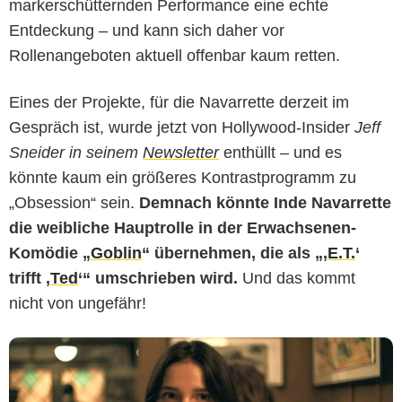
markerschütternden Performance eine echte
Entdeckung – und kann sich daher vor
Rollenangeboten aktuell offenbar kaum retten.
Eines der Projekte, für die Navarrette derzeit im
Gespräch ist, wurde jetzt von Hollywood-Insider
Jeff
Universal Pictures
Sneider in seinem
Newsletter
enthüllt – und es
könnte kaum ein größeres Kontrastprogramm zu
„Obsession“ sein.
Demnach könnte Inde Navarrette
die weibliche Hauptrolle in der Erwachsenen-
Komödie „
Goblin
“ übernehmen, die als „,
E.T.
‘
trifft ,
Ted
‘“ umschrieben wird.
Und das kommt
nicht von ungefähr!