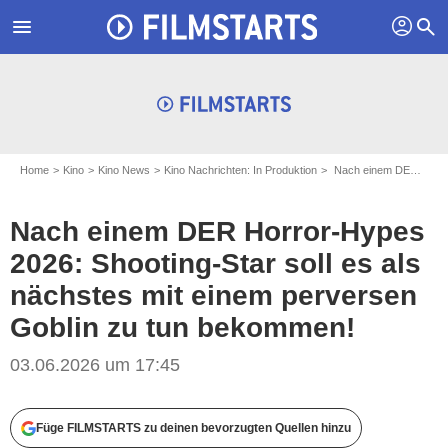
profil
menu
search
Home
Kino
Kino News
Kino Nachrichten: In Produktion
Nach einem DER Horror-Hypes 2026: Shooting-Star soll es als nächstes mit einem perversen Goblin zu tun bekommen!
Nach einem DER Horror-Hypes
2026: Shooting-Star soll es als
nächstes mit einem perversen
Goblin zu tun bekommen!
03.06.2026 um 17:45
Füge FILMSTARTS zu deinen bevorzugten Quellen hinzu
Universal Pictures