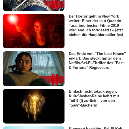
Der Horror geht in New York
weiter: Einer der laut Quentin
Tarantino besten Filme 2019
wird endlich fortgesetzt – jetzt
stehen die Hauptdarsteller fest
Das Ende von "The Last House"
erklärt: Das steckt hinter dem
Netflix-Sci-Fi-Thriller des "Fast
& Furious"-Regisseurs
Einfach nicht totzukriegen:
Kult-Slasher-Reihe kehrt mit
Teil 9 (!) zurück – von den
"Saw"-Machern!
Kinostart bestätigt: Sci-Fi-Kult