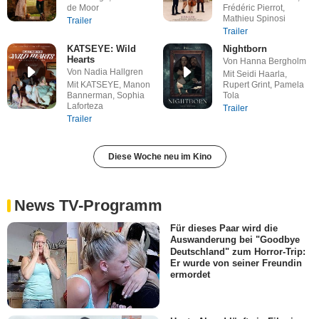
de Moor
Frédéric Pierrot,
Mathieu Spinosi
Trailer
Trailer
KATSEYE: Wild
Nightborn
Hearts
Von Hanna Bergholm
Von Nadia Hallgren
Mit Seidi Haarla,
Mit KATSEYE, Manon
Rupert Grint, Pamela
Bannerman, Sophia
Tola
Laforteza
Trailer
Trailer
Diese Woche neu im Kino
News TV-Programm
Für dieses Paar wird die
Auswanderung bei "Goodbye
Deutschland" zum Horror-Trip:
Er wurde von seiner Freundin
ermordet