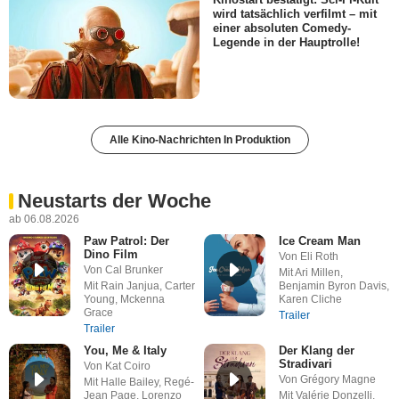
wird tatsächlich verfilmt – mit
einer absoluten Comedy-
Legende in der Hauptrolle!
Alle Kino-Nachrichten In Produktion
Neustarts der Woche
ab 06.08.2026
Paw Patrol: Der
Ice Cream Man
Dino Film
Von Eli Roth
Von Cal Brunker
Mit Ari Millen,
Mit Rain Janjua, Carter
Benjamin Byron Davis,
Young, Mckenna
Karen Cliche
Grace
Trailer
Trailer
You, Me & Italy
Der Klang der
Stradivari
Von Kat Coiro
Von Grégory Magne
Mit Halle Bailey, Regé-
Jean Page, Lorenzo
Mit Valérie Donzelli,