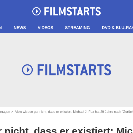
N
NEWS
VIDEOS
STREAMING
DVD & BLU-RA
ortagen
Viele wissen gar nicht, dass er existiert: Michael J. Fox hat 29 Jahre nach "Zurück in di
 nicht, dass er existiert: Mi