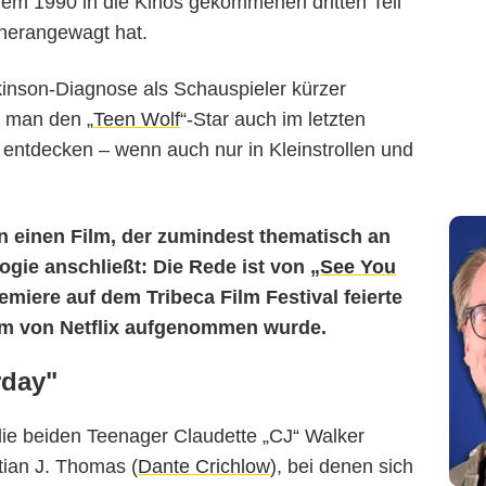
 dem 1990 in die Kinos gekommenen dritten Teil
herangewagt hat.
rkinson-Diagnose als Schauspieler kürzer
e man den „
Teen Wolf
“-Star auch im letzten
n entdecken – wenn auch nur in Kleinstrollen und
n einen Film, der zumindest thematisch an
logie anschließt: Die Rede ist von „
See You
remiere auf dem Tribeca Film Festival feierte
m von Netflix aufgenommen wurde.
rday"
die beiden Teenager Claudette „CJ“ Walker
tian J. Thomas (
Dante Crichlow
), bei denen sich