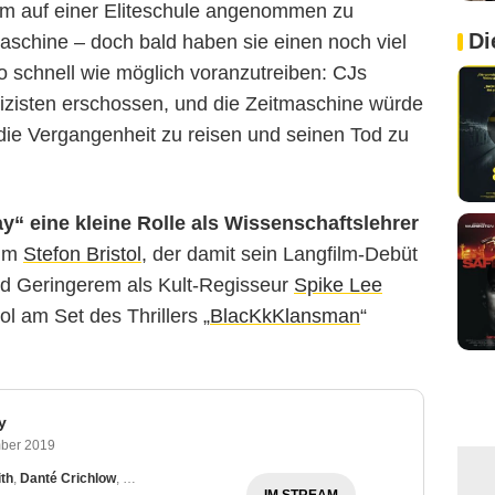
 Um auf einer Eliteschule angenommen zu
Di
maschine – doch bald haben sie einen noch viel
so schnell wie möglich voranzutreiben: CJs
lizisten erschossen, und die Zeitmaschine würde
 die Vergangenheit zu reisen und seinen Tod zu
ay“ eine kleine Rolle als Wissenschaftslehrer
ahm
Stefon Bristol
, der damit sein Langfilm-Debüt
nd Geringerem als Kult-Regisseur
Spike Lee
ol am Set des Thrillers „
BlacKkKlansman
“
y
ber 2019
th
,
Danté Crichlow
,
Brian Bradley