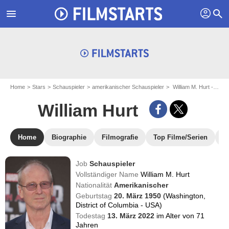
profil
menu
search
Home
Stars
Schauspieler
amerikanischer Schauspieler
William M. Hurt - aka : William Hurt
William Hurt
Home
Biographie
Filmografie
Top Filme/Serien
N
Job
Schauspieler
Vollständiger Name
William M. Hurt
Nationalität
Amerikanischer
Geburtstag
20. März 1950
(Washington,
District of Columbia - USA)
Todestag
13. März 2022
im Alter von 71
Jahren