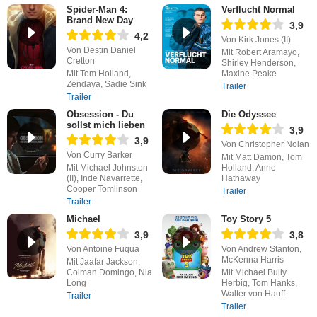
Spider-Man 4:
Verflucht Normal
Brand New Day
3,9
4,2
Von Kirk Jones (II)
Von Destin Daniel
Mit Robert Aramayo,
Cretton
Shirley Henderson,
Mit Tom Holland,
Maxine Peake
Zendaya, Sadie Sink
Trailer
Trailer
Obsession - Du
Die Odyssee
sollst mich lieben
3,9
3,9
Von Christopher Nolan
Von Curry Barker
Mit Matt Damon, Tom
Mit Michael Johnston
Holland, Anne
(II), Inde Navarrette,
Hathaway
Cooper Tomlinson
Trailer
Trailer
Michael
Toy Story 5
3,9
3,8
Von Antoine Fuqua
Von Andrew Stanton,
McKenna Harris
Mit Jaafar Jackson,
Colman Domingo, Nia
Mit Michael Bully
Long
Herbig, Tom Hanks,
Walter von Hauff
Trailer
Trailer