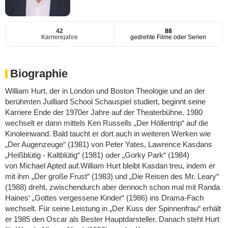
42
88
Karrierejahre
gedrehte Filme oder Serien
Biographie
William Hurt, der in London und Boston Theologie und an der
berühmten Juilliard School Schauspiel studiert, beginnt seine
Karriere Ende der 1970er Jahre auf der Theaterbühne. 1980
wechselt er dann mittels Ken Russells „Der Höllentrip“ auf die
Kinoleinwand. Bald taucht er dort auch in weiteren Werken wie
„Der Augenzeuge“ (1981) von Peter Yates, Lawrence Kasdans
„Heißblütig - Kaltblütig“ (1981) oder „Gorky Park“ (1984)
von Michael Apted auf.William Hurt bleibt Kasdan treu, indem er
mit ihm „Der große Frust“ (1983) und „Die Reisen des Mr. Leary“
(1988) dreht, zwischendurch aber dennoch schon mal mit Randa
Haines‘ „Gottes vergessene Kinder“ (1986) ins Drama-Fach
wechselt. Für seine Leistung in „Der Kuss der Spinnenfrau“ erhält
er 1985 den Oscar als Bester Hauptdarsteller. Danach steht Hurt