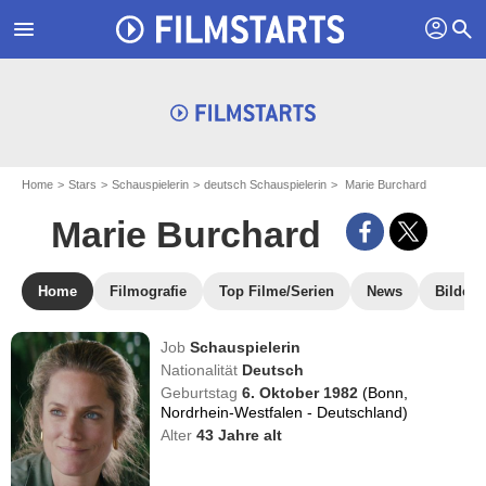
profil
menu
search
Home
Stars
Schauspielerin
deutsch Schauspielerin
Marie Burchard
Marie Burchard
Home
Filmografie
Top Filme/Serien
News
Bilder
Job
Schauspielerin
Nationalität
Deutsch
Geburtstag
6. Oktober 1982
(Bonn,
Nordrhein-Westfalen - Deutschland)
Alter
43
Jahre alt