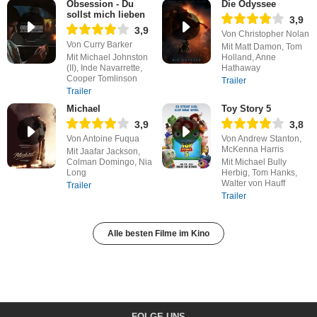
Obsession - Du
Die Odyssee
sollst mich lieben
3,9
3,9
Von Christopher Nolan
Von Curry Barker
Mit Matt Damon, Tom
Mit Michael Johnston
Holland, Anne
(II), Inde Navarrette,
Hathaway
Cooper Tomlinson
Trailer
Trailer
Michael
Toy Story 5
3,9
3,8
Von Antoine Fuqua
Von Andrew Stanton,
McKenna Harris
Mit Jaafar Jackson,
Colman Domingo, Nia
Mit Michael Bully
Long
Herbig, Tom Hanks,
Walter von Hauff
Trailer
Trailer
Alle besten Filme im Kino
FOLGE UNS