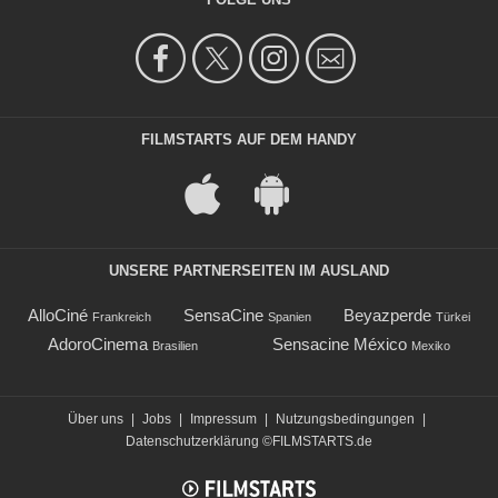
FILMSTARTS AUF DEM HANDY
UNSERE PARTNERSEITEN IM AUSLAND
AlloCiné
SensaCine
Beyazperde
Frankreich
Spanien
Türkei
AdoroCinema
Sensacine México
Brasilien
Mexiko
Über uns
|
Jobs
|
Impressum
|
Nutzungsbedingungen
|
Datenschutzerklärung
©FILMSTARTS.de