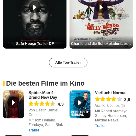
Safe House Trailer DF
Charlie und die Schokoladenfabrik Trailer OV
Alle Top-Trailer
Die besten Filme im Kino
Spider-Man 4:
Verflucht Normal
Brand New Day
3,9
4,3
Von Kirk Jones (II)
Von Destin Daniel
Mit Robert Aramayo,
Cretton
Shirley Henderson,
Mit Tom Holland,
Maxine Peake
Zendaya, Sadie Sink
Trailer
Trailer