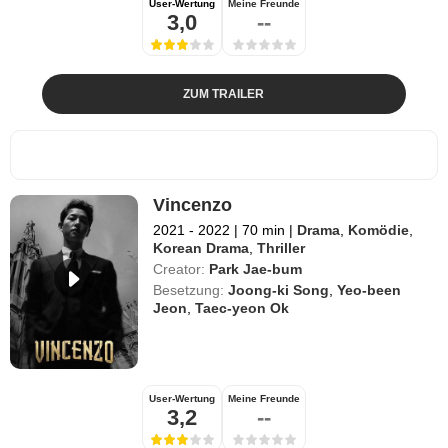
User-Wertung
Meine Freunde
3,0
--
ZUM TRAILER
Vincenzo
2021 - 2022
|
70 min
|
Drama
,
Komödie
,
Korean Drama
,
Thriller
Creator:
Park Jae-bum
Besetzung:
Joong-ki Song
,
Yeo-been
Jeon
,
Taec-yeon Ok
User-Wertung
Meine Freunde
3,2
--