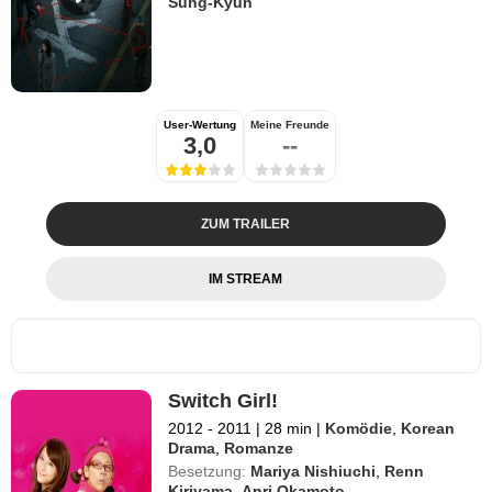
Sung-Kyun
User-Wertung
Meine Freunde
3,0
--
ZUM TRAILER
IM STREAM
Switch Girl!
2012 - 2011
|
28 min
|
Komödie
,
Korean
Drama
,
Romanze
Besetzung:
Mariya Nishiuchi
,
Renn
Kiriyama
,
Anri Okamoto