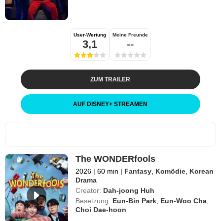
User-Wertung
Meine Freunde
3,1
--
ZUM TRAILER
AUF DISNEY
+
STREAMEN
The WONDERfools
2026
|
60 min
|
Fantasy
,
Komödie
,
Korean
Drama
Creator:
Dah-joong Huh
Besetzung:
Eun-Bin Park
,
Eun-Woo Cha
,
Choi Dae-hoon