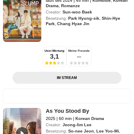
läuft seit 2024
|
45 min
|
Komödie
,
Korean
Drama
,
Romanze
Creator:
Sun-woo Baek
Besetzung:
Park Hyung-sik
,
Shin-Hye
Park
,
Chang Hyae Jin
User-Wertung
Meine Freunde
3,1
--
IM STREAM
As You Stood By
2025
|
60 min
|
Korean Drama
Creator:
Jeong-lim Lee
Besetzung:
So-nee Jeon
,
Lee Yoo-Mi
,