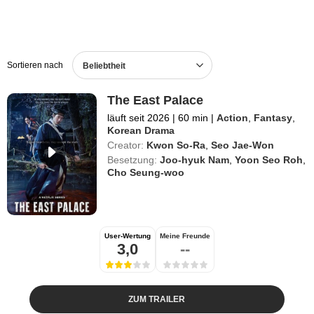
Sortieren nach
Beliebtheit
The East Palace
läuft seit 2026
|
60 min
|
Action
,
Fantasy
,
Korean Drama
Creator:
Kwon So-Ra
,
Seo Jae-Won
Besetzung:
Joo-hyuk Nam
,
Yoon Seo Roh
,
Cho Seung-woo
User-Wertung
Meine Freunde
3,0
--
ZUM TRAILER