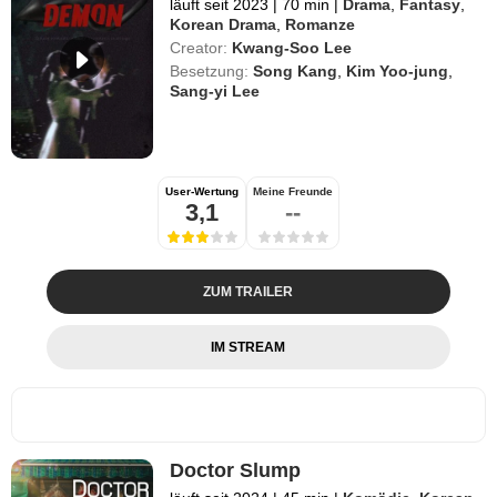
läuft seit 2023
|
70 min
|
Drama
,
Fantasy
,
Korean Drama
,
Romanze
Creator:
Kwang-Soo Lee
Besetzung:
Song Kang
,
Kim Yoo-jung
,
Sang-yi Lee
User-Wertung
Meine Freunde
3,1
--
ZUM TRAILER
IM STREAM
Doctor Slump