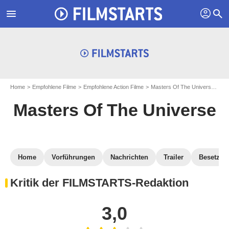
profil
menu
search
Home
Empfohlene Filme
Empfohlene Action Filme
Masters Of The Universe
Kri
Masters Of The Universe
Home
Vorführungen
Nachrichten
Trailer
Besetzun
Kritik der FILMSTARTS-Redaktion
3,0