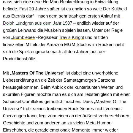
dass sich eine neue He-Man-Realverfilmung in Entwicklung
befinde. Fast 20 Jahre später ist es endlich so weit: Der Kultheld
aus Eternia darf – nach dem sehr trashigen ersten Anlauf
mit
Dolph Lundgren aus dem Jahr 1987
– endlich wieder auf der
großen Leinwand die Muskeln spielen lassen. Unter der Regie
von „
Bumblebee
“-Regisseur
Travis Knight
und mit den
finanziellen Mitteln der Amazon MGM Studios im Rücken zieht
sich die Spielzeugmarke nach all den Jahren aus der
Produktionshölle.
Mit „
Masters Of The Universe
“ ist dabei eine unverhohlene
Amazon MGM
Liebeserklärung an die Zeit der Samstagmorgen-Cartoons
herausgekommen. Beim Anblick der kunterbunten Welten und
skurrilen Figuren möchte man es sich am liebsten gleich mit einer
Schüssel Cornflakes gemütlich machen. Dass „Masters Of The
Universe“ trotz seines treibenden Rock-Scores nicht vollends
überzeugen kann, liegt zum einen an der äußerst vorhersehbaren
Geschichte und zum anderen an zu vielen Meta-Humor-
Einschüben, die gerade emotionale Momente immer wieder