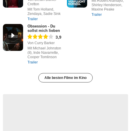
Mit Robert Aramayo,
Cretton
Shirley Henderson,
Mit Tom Holland,
Maxine Peake
Zendaya, Sadie Sink
Trailer
Trailer
Obsession - Du
sollst mich lieben
3,9
Von Curry Barker
Mit Michael Johnston
(II), Inde Navarrette,
Cooper Tomlinson
Trailer
Alle besten Filme im Kino