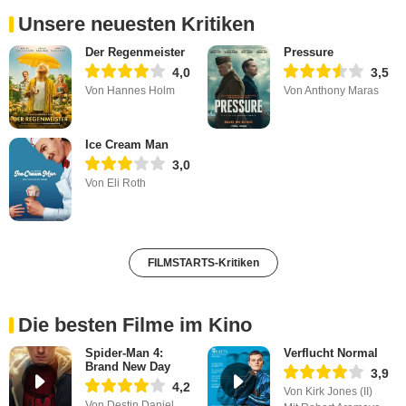
Unsere neuesten Kritiken
Der Regenmeister
Pressure
4,0
3,5
Von Hannes Holm
Von Anthony Maras
Ice Cream Man
3,0
Von Eli Roth
FILMSTARTS-Kritiken
Die besten Filme im Kino
Spider-Man 4:
Verflucht Normal
Brand New Day
3,9
4,2
Von Kirk Jones (II)
Von Destin Daniel