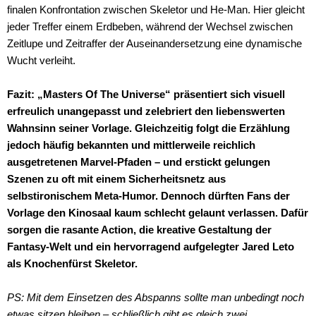
finalen Konfrontation zwischen Skeletor und He-Man. Hier gleicht
jeder Treffer einem Erdbeben, während der Wechsel zwischen
Zeitlupe und Zeitraffer der Auseinandersetzung eine dynamische
Wucht verleiht.
Fazit: „Masters Of The Universe“ präsentiert sich visuell
erfreulich unangepasst und zelebriert den liebenswerten
Wahnsinn seiner Vorlage. Gleichzeitig folgt die Erzählung
jedoch häufig bekannten und mittlerweile reichlich
ausgetretenen Marvel-Pfaden – und erstickt gelungen
Szenen zu oft mit einem Sicherheitsnetz aus
selbstironischem Meta-Humor. Dennoch dürften Fans der
Vorlage den Kinosaal kaum schlecht gelaunt verlassen. Dafür
sorgen die rasante Action, die kreative Gestaltung der
Fantasy-Welt und ein hervorragend aufgelegter Jared Leto
als Knochenfürst Skeletor.
PS: Mit dem Einsetzen des Abspanns sollte man unbedingt noch
etwas sitzen bleiben – schließlich gibt es gleich zwei