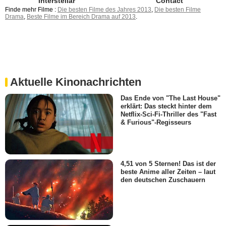
Interstellar
Contact
Finde mehr Filme :
Die besten Filme des Jahres 2013
,
Die besten Filme
Drama
,
Beste Filme im Bereich Drama auf 2013
.
Aktuelle Kinonachrichten
Das Ende von "The Last House"
erklärt: Das steckt hinter dem
Netflix-Sci-Fi-Thriller des "Fast
& Furious"-Regisseurs
4,51 von 5 Sternen! Das ist der
beste Anime aller Zeiten – laut
den deutschen Zuschauern