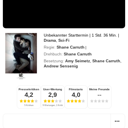
Unbekannter Starttermin
|
1 Std. 36 Min.
|
Drama
,
Sci-Fi
Regie:
Shane Carruth
|
Drehbuch:
Shane Carruth
Besetzung:
Amy Seimetz
,
Shane Carruth
,
Andrew Sensenig
Pressekritiken
User-Wertung
Filmstarts
Meine Freunde
4,2
2,9
4,0
--
5 Kritiken
9 Wertungen, 1 Kritik