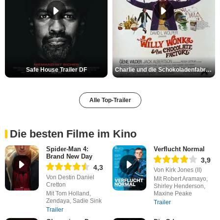
Safe House Trailer DF
Charlie und die Schokoladenfabrik Trailer OV
Alle Top-Trailer
Die besten Filme im Kino
Spider-Man 4:
Verflucht Normal
Brand New Day
3,9
4,3
Von Kirk Jones (II)
Von Destin Daniel
Mit Robert Aramayo,
Cretton
Shirley Henderson,
Mit Tom Holland,
Maxine Peake
Zendaya, Sadie Sink
Trailer
Trailer