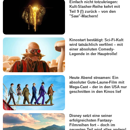
Einfach nicht totzukriegen:
Kult-Slasher-Reihe kehrt mit
Teil 9 (!) zurück – von den
"Saw"-Machern!
Kinostart bestätigt: Sci-Fi-Kult
wird tatsächlich verfilmt – mit
einer absoluten Comedy-
Legende in der Hauptrolle!
Heute Abend streamen: Ein
absoluter Gute-Laune-Film mit
Mega-Cast – der in den USA nur
geschnitten in den Kinos lief
Disney setzt eine seiner
erfolgreichsten Fantasy-
Filmreihen fort – doch im
neuesten Teil wird alles anders!