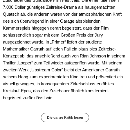
Zuschauer des Sundance Film Festivals: Die einen taten sein
7.000 Dollar günstiges Zeitreise-Drama als hausgemachten
Quatsch ab, die anderen waren von der atmosphärischen Kraft
des sich überwiegend in einer Garage abspielenden
Kammerspiels hingegen derart begeistert, dass der Film
schlussendlich sogar mit dem Großen Preis der Jury
ausgezeichnet wurde. In „Primer“ liefert der studierte
Mathematiker Carruth auf jeden Fall ein plausibles Zeitreise-
Konzept ab, das anschließend auch von Rian Johnson in seinem
Thriller „Looper“ zum Teil wieder aufgegriffen wurde. Mit seinem
zweiten Werk „Upstream Color“ bleibt der Amerikaner Carruth
seinem Hang zum experimentellen Kino treu und präsentiert ein
visuell gewagtes, in konsequentem Zirkelschluss erzähltes
Kreislauf-Epos, das den Zuschauer ähnlich konsterniert-
begeistert zurücklässt wie
Die ganze Kritik lesen