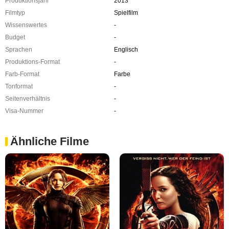
Produktionsjahr
2013
Filmtyp
Spielfilm
Wissenswertes
-
Budget
-
Sprachen
Englisch
Produktions-Format
-
Farb-Format
Farbe
Tonformat
-
Seitenverhältnis
-
Visa-Nummer
-
Ähnliche Filme