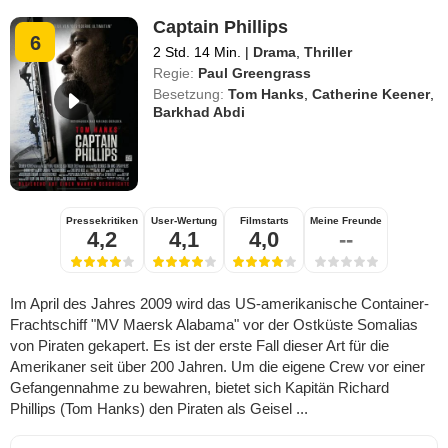
Captain Phillips
6
2 Std. 14 Min.
|
Drama
,
Thriller
Regie:
Paul Greengrass
Besetzung:
Tom Hanks
,
Catherine Keener
,
Barkhad Abdi
Pressekritiken
User-Wertung
Filmstarts
Meine Freunde
4,2
4,1
4,0
--
Im April des Jahres 2009 wird das US-amerikanische Container-
Frachtschiff "MV Maersk Alabama" vor der Ostküste Somalias
von Piraten gekapert. Es ist der erste Fall dieser Art für die
Amerikaner seit über 200 Jahren. Um die eigene Crew vor einer
Gefangennahme zu bewahren, bietet sich Kapitän Richard
Phillips (Tom Hanks) den Piraten als Geisel ...