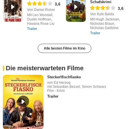
Schafskrimi
3,6
3,6
Von Daniel Roher
Von Kyle Balda
Mit Leo Woodall,
Dustin Hoffman,
Mit Hugh Jackman,
Havana Rose Liu
Nicholas Braun,
Nicholas Galitzine
Trailer
Trailer
Alle besten Filme im Kino
Die meisterwarteten Filme
Steckerlfischfiasko
von Ed Herzog
mit Sebastian Bezzel, Simon Schwarz
Film - Krimi
Trailer