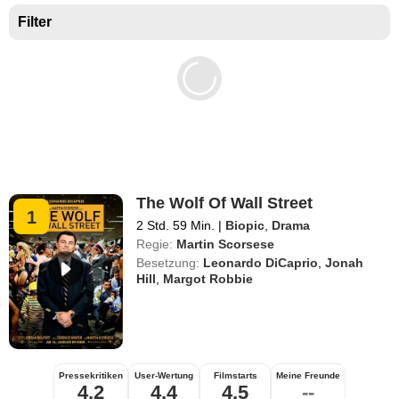
Filter
The Wolf Of Wall Street
1
2 Std. 59 Min.
|
Biopic
,
Drama
Regie:
Martin Scorsese
Besetzung:
Leonardo DiCaprio
,
Jonah
Hill
,
Margot Robbie
Pressekritiken
User-Wertung
Filmstarts
Meine Freunde
4,2
4,4
4,5
--