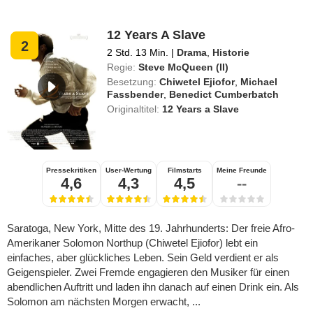
12 Years A Slave
2
2 Std. 13 Min.
|
Drama
,
Historie
Regie:
Steve McQueen (II)
Besetzung:
Chiwetel Ejiofor
,
Michael
Fassbender
,
Benedict Cumberbatch
Originaltitel:
12 Years a Slave
Pressekritiken
User-Wertung
Filmstarts
Meine Freunde
4,6
4,3
4,5
--
Saratoga, New York, Mitte des 19. Jahrhunderts: Der freie Afro-
Amerikaner Solomon Northup (Chiwetel Ejiofor) lebt ein
einfaches, aber glückliches Leben. Sein Geld verdient er als
Geigenspieler. Zwei Fremde engagieren den Musiker für einen
abendlichen Auftritt und laden ihn danach auf einen Drink ein. Als
Solomon am nächsten Morgen erwacht, ...