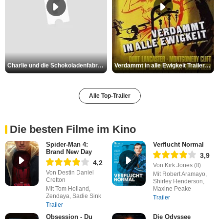
Charlie und die Schokoladenfabrik Trailer OV
Verdammt in alle Ewigkeit Trailer OV
Alle Top-Trailer
Die besten Filme im Kino
Spider-Man 4:
Verflucht Normal
Brand New Day
3,9
4,2
Von Kirk Jones (II)
Von Destin Daniel
Mit Robert Aramayo,
Cretton
Shirley Henderson,
Mit Tom Holland,
Maxine Peake
Zendaya, Sadie Sink
Trailer
Trailer
Obsession - Du
Die Odyssee