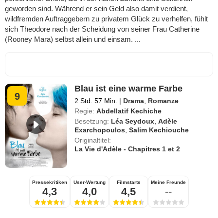
geworden sind. Während er sein Geld also damit verdient,
wildfremden Auftraggebern zu privatem Glück zu verhelfen, fühlt
sich Theodore nach der Scheidung von seiner Frau Catherine
(Rooney Mara) selbst allein und einsam. ...
Blau ist eine warme Farbe
9
2 Std. 57 Min.
|
Drama
,
Romanze
Regie:
Abdellatif Kechiche
Besetzung:
Léa Seydoux
,
Adèle
Exarchopoulos
,
Salim Kechiouche
Originaltitel:
La Vie d'Adèle - Chapitres 1 et 2
Pressekritiken
User-Wertung
Filmstarts
Meine Freunde
4,3
4,0
4,5
--