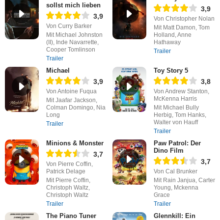
sollst mich lieben
3,9
3,9
Von Christopher Nolan
Von Curry Barker
Mit Matt Damon, Tom
Mit Michael Johnston
Holland, Anne
(II), Inde Navarrette,
Hathaway
Cooper Tomlinson
Trailer
Trailer
Michael
Toy Story 5
3,9
3,8
Von Antoine Fuqua
Von Andrew Stanton,
McKenna Harris
Mit Jaafar Jackson,
Colman Domingo, Nia
Mit Michael Bully
Long
Herbig, Tom Hanks,
Walter von Hauff
Trailer
Trailer
Minions & Monster
Paw Patrol: Der
Dino Film
3,7
3,7
Von Pierre Coffin,
Patrick Delage
Von Cal Brunker
Mit Pierre Coffin,
Mit Rain Janjua, Carter
Christoph Waltz,
Young, Mckenna
Christoph Waltz
Grace
Trailer
Trailer
The Piano Tuner
Glennkill: Ein