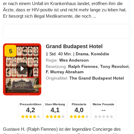
er nach einem Unfall im Krankenhaus landet, eröffnen ihm die
Ärzte, dass er HIV-positiv ist und nicht mehr lange zu leben hat.
Er besorgt sich illegal Medikamente, die noch ...
Grand Budapest Hotel
5
1 Std. 40 Min.
|
Drama
,
Komödie
Regie:
Wes Anderson
Besetzung:
Ralph Fiennes
,
Tony Revolori
,
F. Murray Abraham
Originaltitel:
The Grand Budapest Hotel
Pressekritiken
User-Wertung
Filmstarts
Meine Freunde
4,2
4,1
4,0
--
Gustave H. (Ralph Fiennes) ist der legendäre Concierge des