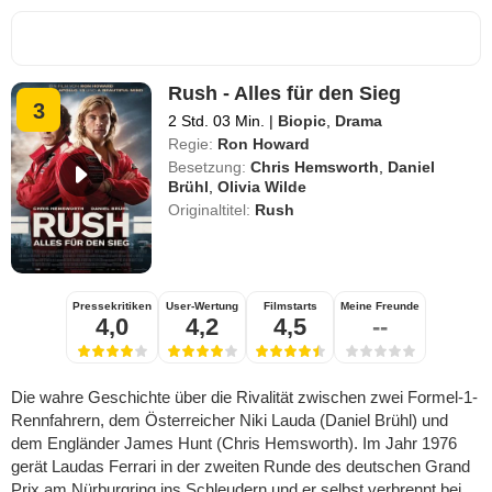
Rush - Alles für den Sieg
3
2 Std. 03 Min.
|
Biopic
,
Drama
Regie:
Ron Howard
Besetzung:
Chris Hemsworth
,
Daniel
Brühl
,
Olivia Wilde
Originaltitel:
Rush
Pressekritiken
User-Wertung
Filmstarts
Meine Freunde
4,0
4,2
4,5
--
Die wahre Geschichte über die Rivalität zwischen zwei Formel-1-
Rennfahrern, dem Österreicher Niki Lauda (Daniel Brühl) und
dem Engländer James Hunt (Chris Hemsworth). Im Jahr 1976
gerät Laudas Ferrari in der zweiten Runde des deutschen Grand
Prix am Nürburgring ins Schleudern und er selbst verbrennt bei