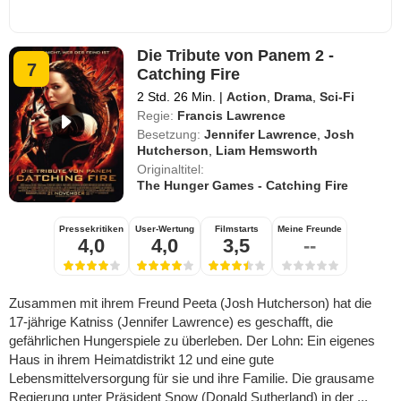
Die Tribute von Panem 2 -
7
Catching Fire
2 Std. 26 Min.
|
Action
,
Drama
,
Sci-Fi
Regie:
Francis Lawrence
Besetzung:
Jennifer Lawrence
,
Josh
Hutcherson
,
Liam Hemsworth
Originaltitel:
The Hunger Games - Catching Fire
Pressekritiken
User-Wertung
Filmstarts
Meine Freunde
4,0
4,0
3,5
--
Zusammen mit ihrem Freund Peeta (Josh Hutcherson) hat die
17-jährige Katniss (Jennifer Lawrence) es geschafft, die
gefährlichen Hungerspiele zu überleben. Der Lohn: Ein eigenes
Haus in ihrem Heimatdistrikt 12 und eine gute
Lebensmittelversorgung für sie und ihre Familie. Die grausame
Regierung unter Präsident Snow (Donald Sutherland) in der ...