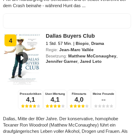
dem Crash beinahe - während Hunt das ...
Dallas Buyers Club
4
1 Std. 57 Min.
|
Biopic
,
Drama
Regie:
Jean-Marc Vallée
Besetzung:
Matthew McConaughey
,
Jennifer Garner
,
Jared Leto
Pressekritiken
User-Wertung
Filmstarts
Meine Freunde
4,1
4,1
4,0
--
Dallas, Mitte der 80er Jahre. Der konservative, homophobe
Texaner Ron Woodroof (Matthew McConaughey) führt ein
draufgängerisches Leben voller Alkohol, Drogen und Frauen. Als