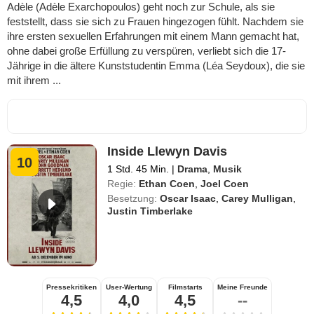
Adèle (Adèle Exarchopoulos) geht noch zur Schule, als sie
feststellt, dass sie sich zu Frauen hingezogen fühlt. Nachdem sie
ihre ersten sexuellen Erfahrungen mit einem Mann gemacht hat,
ohne dabei große Erfüllung zu verspüren, verliebt sich die 17-
Jährige in die ältere Kunststudentin Emma (Léa Seydoux), die sie
mit ihrem ...
Inside Llewyn Davis
10
1 Std. 45 Min.
|
Drama
,
Musik
Regie:
Ethan Coen
,
Joel Coen
Besetzung:
Oscar Isaac
,
Carey Mulligan
,
Justin Timberlake
Pressekritiken
User-Wertung
Filmstarts
Meine Freunde
4,5
4,0
4,5
--