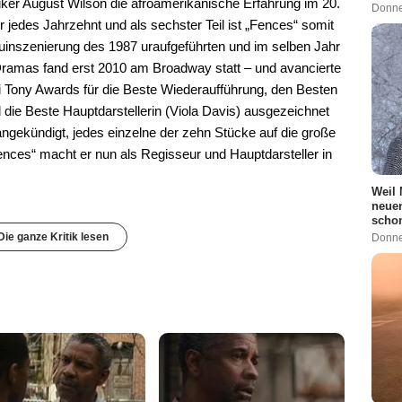
ker August Wilson die afroamerikanische Erfahrung im 20.
Donne
r jedes Jahrzehnt und als sechster Teil ist „Fences“ somit
euinszenierung des 1987 uraufgeführten und im selben Jahr
Dramas fand erst 2010 am Broadway statt – und avancierte
rei Tony Awards für die Beste Wiederaufführung, den Besten
 die Beste Hauptdarstellerin (Viola Davis) ausgezeichnet
gekündigt, jedes einzelne der zehn Stücke auf die große
ences“ macht er nun als Regisseur und Hauptdarsteller in
Weil 
neuen
schon
Die ganze Kritik lesen
Donne