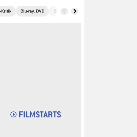
Kritik
Blu-ray, DVD
Bilder
Musik
Trivia
Einspielerg