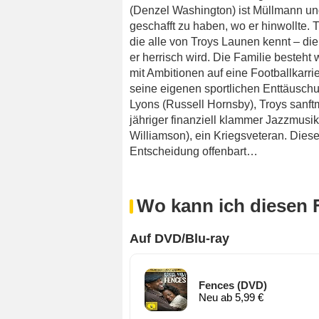
(Denzel Washington) ist Müllmann und 
geschafft zu haben, wo er hinwollte. 
die alle von Troys Launen kennt – die 
er herrisch wird. Die Familie besteh
mit Ambitionen auf eine Footballkarrie
seine eigenen sportlichen Enttäuschu
Lyons (Russell Hornsby), Troys sanft
jähriger finanziell klammer Jazzmusik
Williamson), ein Kriegsveteran. Diese
Entscheidung offenbart…
Wo kann ich diesen 
Auf DVD/Blu-ray
Fences (DVD)
Neu ab 5,99 €