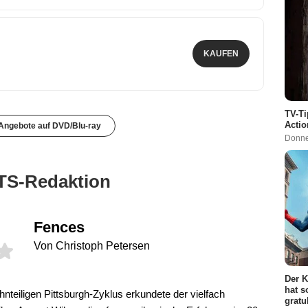
KAUFEN
TV-Ti
Actio
 Angebote auf DVD/Blu-ray
Donne
TS-Redaktion
Fences
Von Christoph Petersen
Der K
hat s
eiligen Pittsburgh-Zyklus erkundete der vielfach
gratu