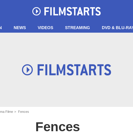
N
NEWS
VIDEOS
STREAMING
DVD & BLU-RA
ma Filme
Fences
Fences