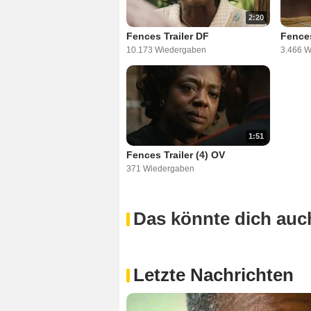
2:20
Fences Trailer DF
Fences
10.173 Wiedergaben
3.466 
1:51
Fences Trailer (4) OV
371 Wiedergaben
Das könnte dich auch
Letzte Nachrichten