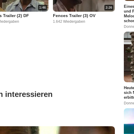
Eines
1:46
2:26
und F
 Trailer (2) DF
Fences Trailer (3) OV
Melod
scho
Wiedergaben
1.642 Wiedergaben
Donne
Heute
 interessieren
sich 
erbit
Donne