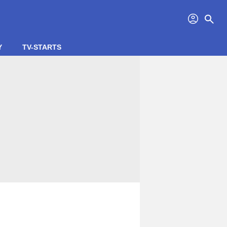
profil
search
Y
TV-STARTS