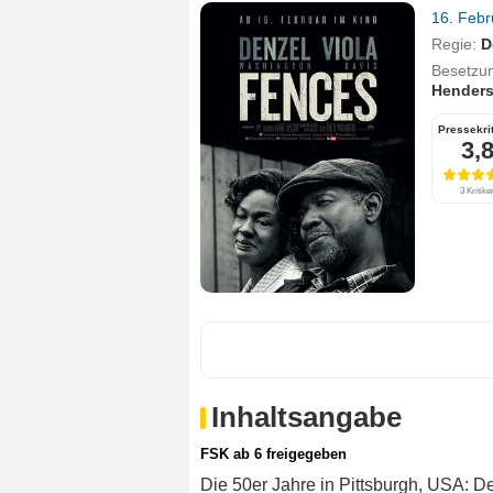
16. Feb
Regie:
D
Besetzu
Hender
Pressekri
3,
3 Kritike
Inhaltsangabe
FSK ab 6 freigegeben
Die 50er Jahre in Pittsburgh, USA: 