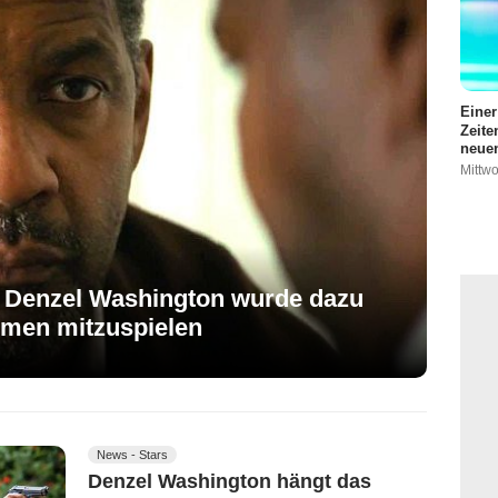
Einer
Zeite
neuen
Mittwo
: Denzel Washington wurde dazu
lmen mitzuspielen
News - Stars
Denzel Washington hängt das