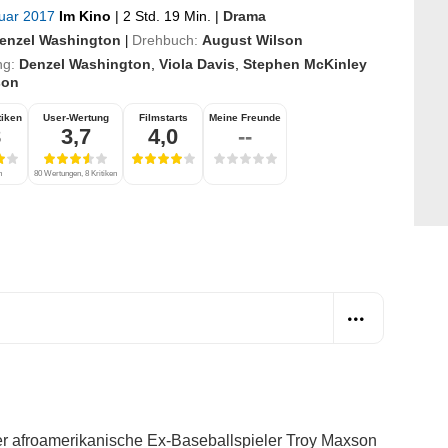
ruar 2017
Im Kino
|
2 Std. 19 Min.
|
Drama
enzel Washington
Drehbuch:
August Wilson
|
ng:
Denzel Washington
,
Viola Davis
,
Stephen McKinley
son
tiken
User-Wertung
Filmstarts
Meine Freunde
8
3,7
4,0
--
n
80 Wertungen, 8 Kritiken
Der afroamerikanische Ex-Baseballspieler Troy Maxson