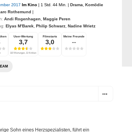
ember 2017
Im Kino
|
1 Std. 44 Min.
|
Drama
,
Komödie
arc Rothemund
|
h:
Andi Rogenhagen
,
Maggie Peren
ng:
Elyas M'Barek
,
Philip Schwarz
,
Nadine Wrietz
tiken
User-Wertung
Filmstarts
Meine Freunde
8
3,7
3,0
--
n
110 Wertungen, 11 Kritiken
REAM
hrige Sohn eines Herzspezialisten, führt ein