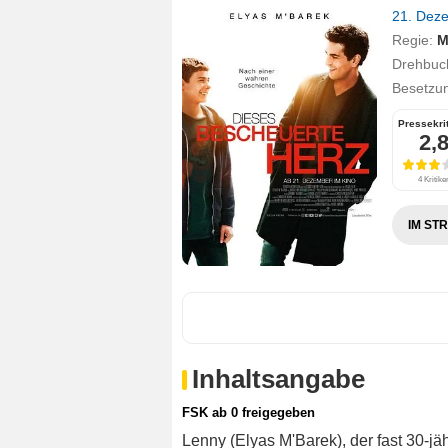
21. Dez
Regie:
M
Drehbuc
Besetzu
Pressekri
2,
4 Kritike
IM ST
Inhaltsangabe
FSK ab 0 freigegeben
Lenny (Elyas M'Barek), der fast 30-jä