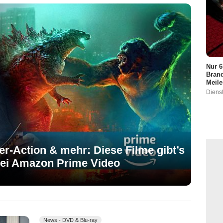
Nur 6
Brand
Meile
Dienst
er-Action & mehr: Diese Filme gibt’s
 bei Amazon Prime Video
News - DVD & Blu-ray