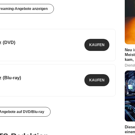
treaming-Angebote anzeigen
z (DVD)
KAUFEN
Neu i
Meist
kam, 
Dienst
 (Blu-ray)
KAUFEN
 Angebote auf DVD/Blu-ray
Diese
einem