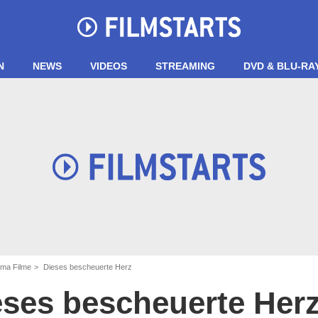
N
NEWS
VIDEOS
STREAMING
DVD & BLU-RA
ma Filme
Dieses bescheuerte Herz
eses bescheuerte Her