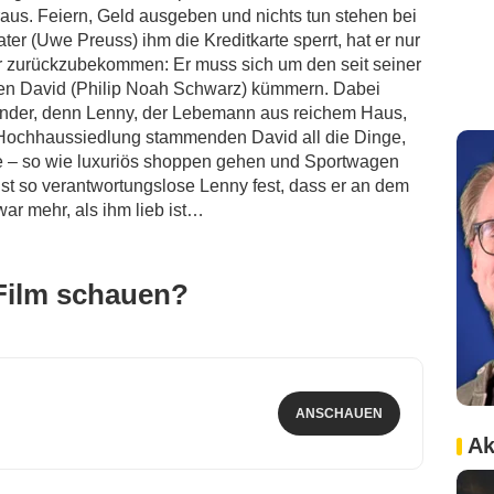
us. Feiern, Geld ausgeben und nichts tun stehen bei
ter (Uwe Preuss) ihm die Kreditkarte sperrt, hat er nur
r zurückzubekommen: Er muss sich um den seit seiner
gen David (Philip Noah Schwarz) kümmern. Dabei
ander, denn Lenny, der Lebemann aus reichem Haus,
n Hochhaussiedlung stammenden David all die Dinge,
te – so wie luxuriös shoppen gehen und Sportwagen
nst so verantwortungslose Lenny fest, dass er an dem
ar mehr, als ihm lieb ist…
Film schauen?
ANSCHAUEN
Ak