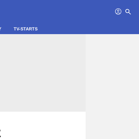
profil
search
Y
TV-STARTS
z