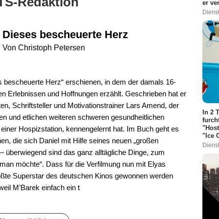
TS-Redaktion
er ve
Dienst
Dieses bescheuerte Herz
Von Christoph Petersen
es bescheuerte Herz“ erschienen, in dem der damals 16-
en Erlebnissen und Hoffnungen erzählt. Geschrieben hat er
, Schriftsteller und Motivationstrainer Lars Amend, der
In 2 
en und etlichen weiteren schweren gesundheitlichen
furch
"Host
 einer Hospizstation, kennengelernt hat. Im Buch geht es
"Ice
n, die sich Daniel mit Hilfe seines neuen „großen
Dienst
 – überwiegend sind das ganz alltägliche Dinge, zum
e man möchte“. Dass für die Verfilmung nun mit Elyas
größte Superstar des deutschen Kinos gewonnen werden
weil M’Barek einfach ein t