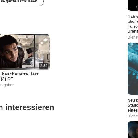
Die ganze Kritik lesen
"Ich 
aber 
Furio
Dreha
Dienst
2:34
 bescheuerte Herz
 (2) DF
dergaben
Neu b
 interessieren
Stall
eines
Dienst