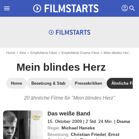
profil
menu
search
Home
Kino
Empfohlene Filme
Empfohlene Drama Filme
Mein blindes Herz
Äh
Mein blindes Herz
Home
Besetzung & Stab
Pressekritiken
Ähnliche Film
20 ähnliche Filme für "Mein blindes Herz"
Das weiße Band
15. Oktober 2009
|
2 Std. 24 Min.
|
Drama
Regie:
Michael Haneke
Besetzung:
Christian Friedel
,
Ernst