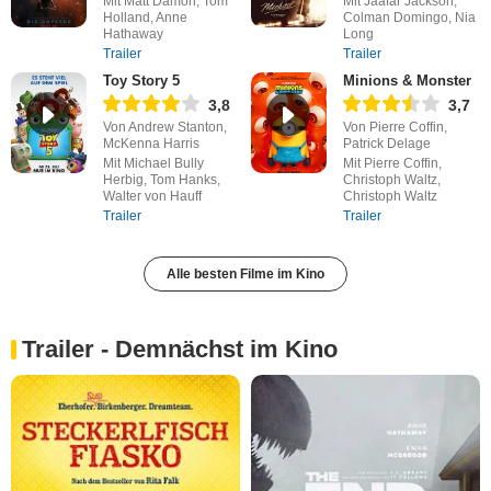
Mit Matt Damon, Tom
Mit Jaafar Jackson,
Holland, Anne
Colman Domingo, Nia
Hathaway
Long
Trailer
Trailer
Toy Story 5
Minions & Monster
3,8
3,7
Von Andrew Stanton,
Von Pierre Coffin,
McKenna Harris
Patrick Delage
Mit Michael Bully
Mit Pierre Coffin,
Herbig, Tom Hanks,
Christoph Waltz,
Walter von Hauff
Christoph Waltz
Trailer
Trailer
Alle besten Filme im Kino
Trailer - Demnächst im Kino