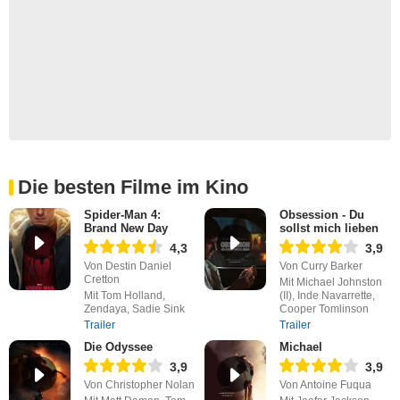
Die besten Filme im Kino
Spider-Man 4:
Obsession - Du
Brand New Day
sollst mich lieben
4,3
3,9
Von Destin Daniel
Von Curry Barker
Cretton
Mit Michael Johnston
Mit Tom Holland,
(II), Inde Navarrette,
Zendaya, Sadie Sink
Cooper Tomlinson
Trailer
Trailer
Die Odyssee
Michael
3,9
3,9
Von Christopher Nolan
Von Antoine Fuqua