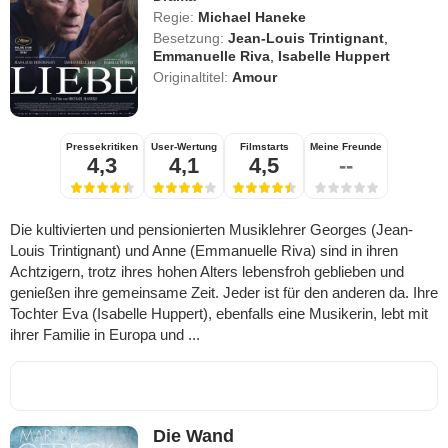
Regie:
Michael Haneke
Besetzung:
Jean-Louis Trintignant
,
Emmanuelle Riva
,
Isabelle Huppert
Originaltitel:
Amour
Pressekritiken
User-Wertung
Filmstarts
Meine Freunde
4,3
4,1
4,5
--
Die kultivierten und pensionierten Musiklehrer Georges (Jean-
Louis Trintignant) und Anne (Emmanuelle Riva) sind in ihren
Achtzigern, trotz ihres hohen Alters lebensfroh geblieben und
genießen ihre gemeinsame Zeit. Jeder ist für den anderen da. Ihre
Tochter Eva (Isabelle Huppert), ebenfalls eine Musikerin, lebt mit
ihrer Familie in Europa und ...
Die Wand