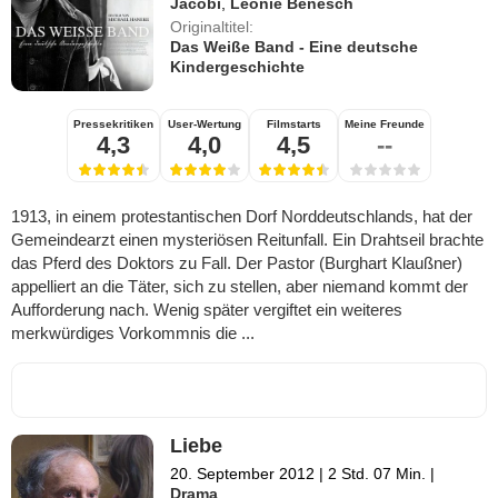
Jacobi
,
Leonie Benesch
Originaltitel:
Das Weiße Band - Eine deutsche
Kindergeschichte
Pressekritiken
User-Wertung
Filmstarts
Meine Freunde
4,3
4,0
4,5
--
1913, in einem protestantischen Dorf Norddeutschlands, hat der
Gemeindearzt einen mysteriösen Reitunfall. Ein Drahtseil brachte
das Pferd des Doktors zu Fall. Der Pastor (Burghart Klaußner)
appelliert an die Täter, sich zu stellen, aber niemand kommt der
Aufforderung nach. Wenig später vergiftet ein weiteres
merkwürdiges Vorkommnis die ...
Liebe
20. September 2012
|
2 Std. 07 Min.
|
Drama