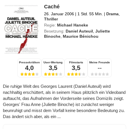
Caché
26. Januar 2006
|
1 Std. 55 Min.
|
Drama
,
Thriller
Regie:
Michael Haneke
Besetzung:
Daniel Auteuil
,
Juliette
Binoche
,
Maurice Bénichou
Pressekritiken
User-Wertung
Filmstarts
Meine Freunde
4,0
3,5
3,5
--
Die ruhige Welt des Georges Laurent (Daniel Auteuil) wird
nachhaltig erschüttert, als in seinem Haus plötzlich ein Videoband
auftaucht, das Aufnahmen der Vorderseite seines Domizils zeigt.
Georges' Frau Anne (Juliette Binoche) ist zunächst weniger
beunruhigt und misst dem Vorfall keine besondere Bedeutung zu.
Das ändert sich aber, als ein ...