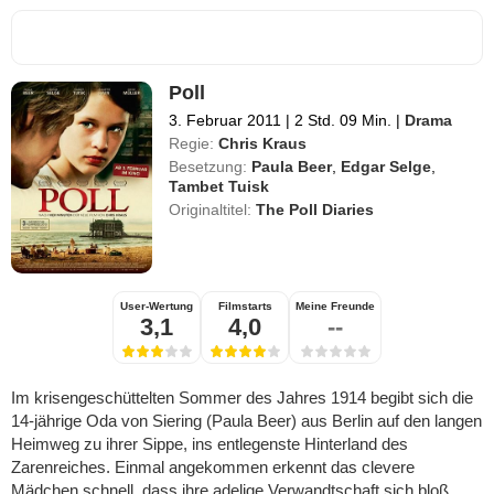
Poll
3. Februar 2011
|
2 Std. 09 Min.
|
Drama
Regie:
Chris Kraus
Besetzung:
Paula Beer
,
Edgar Selge
,
Tambet Tuisk
Originaltitel:
The Poll Diaries
User-Wertung
Filmstarts
Meine Freunde
3,1
4,0
--
Im krisengeschüttelten Sommer des Jahres 1914 begibt sich die
14-jährige Oda von Siering (Paula Beer) aus Berlin auf den langen
Heimweg zu ihrer Sippe, ins entlegenste Hinterland des
Zarenreiches. Einmal angekommen erkennt das clevere
Mädchen schnell, dass ihre adelige Verwandtschaft sich bloß