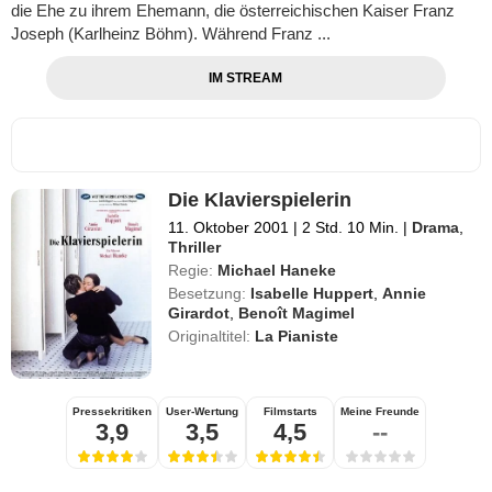
die Ehe zu ihrem Ehemann, die österreichischen Kaiser Franz
Joseph (Karlheinz Böhm). Während Franz ...
IM STREAM
Die Klavierspielerin
11. Oktober 2001
|
2 Std. 10 Min.
|
Drama
,
Thriller
Regie:
Michael Haneke
Besetzung:
Isabelle Huppert
,
Annie
Girardot
,
Benoît Magimel
Originaltitel:
La Pianiste
Pressekritiken
User-Wertung
Filmstarts
Meine Freunde
3,9
3,5
4,5
--