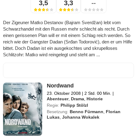
3,5
3,3
--
Der Zigeuner Matko Destanov (Bajram Sverdžan) lebt vom
Schwarzhandel mit den Russen mehr schlecht als recht. Durch
einen gerissenen Plan will er mit einem Schlag reich werden. So
reich wie der Gangster Dadan (Srđan Todorović), den er um Hilfe
bittet. Doch Dadan ist ein ausgekochtes und skrupelloses
Schlitzohr: Matko wird reingelegt und steht am ...
Nordwand
23. Oktober 2008
|
2 Std. 00 Min.
|
Abenteuer
,
Drama
,
Historie
Regie:
Philipp Stölzl
Besetzung:
Benno Fürmann
,
Florian
Lukas
,
Johanna Wokalek