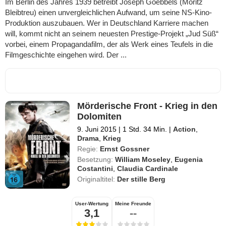
Im Berlin des Jahres 1939 betreibt Joseph Goebbels (Moritz
Bleibtreu) einen unvergleichlichen Aufwand, um seine NS-Kino-
Produktion auszubauen. Wer in Deutschland Karriere machen
will, kommt nicht an seinem neuesten Prestige-Projekt „Jud Süß“
vorbei, einem Propagandafilm, der als Werk eines Teufels in die
Filmgeschichte eingehen wird. Der ...
Mörderische Front - Krieg in den
Dolomiten
9. Juni 2015
|
1 Std. 34 Min.
|
Action
,
Drama
,
Krieg
Regie:
Ernst Gossner
Besetzung:
William Moseley
,
Eugenia
Costantini
,
Claudia Cardinale
Originaltitel:
Der stille Berg
User-Wertung
Meine Freunde
3,1
--