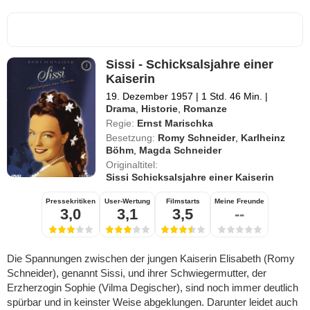
Sissi - Schicksalsjahre einer
Kaiserin
19. Dezember 1957
|
1 Std. 46 Min.
|
Drama
,
Historie
,
Romanze
Regie:
Ernst Marischka
Besetzung:
Romy Schneider
,
Karlheinz
Böhm
,
Magda Schneider
Originaltitel:
Sissi Schicksalsjahre einer Kaiserin
Pressekritiken
User-Wertung
Filmstarts
Meine Freunde
3,0
3,1
3,5
--
Die Spannungen zwischen der jungen Kaiserin Elisabeth (Romy
Schneider), genannt Sissi, und ihrer Schwiegermutter, der
Erzherzogin Sophie (Vilma Degischer), sind noch immer deutlich
spürbar und in keinster Weise abgeklungen. Darunter leidet auch