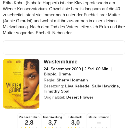
Erika Kohut (Isabelle Huppert) ist eine Klavierprofessorin am
Wiener Konservatorium. Obwohl sie bereits langsam auf die 40
zuschreitet, steht sie immer noch unter der Fuchtel ihrer Mutter
(Annie Girardot) und wohnt mit ihr zusammen in einer kleinen
Mietwohnung. Nach dem Tod des Vaters teilen sich Erika und ihre
Mutter sogar das Ehebett. Neben der ...
Wüstenblume
24. September 2009
|
2 Std. 00 Min.
|
Biopic
,
Drama
Regie:
Sherry Hormann
Besetzung:
Liya Kebede
,
Sally Hawkins
,
Timothy Spall
Originaltitel:
Desert Flower
Pressekritiken
User-Wertung
Filmstarts
Meine Freunde
2,8
3,7
3,0
--