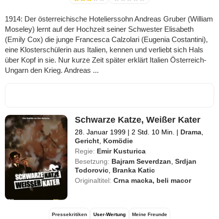
1914: Der österreichische Hotelierssohn Andreas Gruber (William
Moseley) lernt auf der Hochzeit seiner Schwester Elisabeth
(Emily Cox) die junge Francesca Calzolari (Eugenia Costantini),
eine Klosterschülerin aus Italien, kennen und verliebt sich Hals
über Kopf in sie. Nur kurze Zeit später erklärt Italien Österreich-
Ungarn den Krieg. Andreas ...
Schwarze Katze, Weißer Kater
28. Januar 1999
|
2 Std. 10 Min.
|
Drama
,
Gericht
,
Komödie
Regie:
Emir Kusturica
Besetzung:
Bajram Severdzan
,
Srdjan
Todorovic
,
Branka Katic
Originaltitel:
Crna macka, beli macor
Pressekritiken
User-Wertung
Meine Freunde