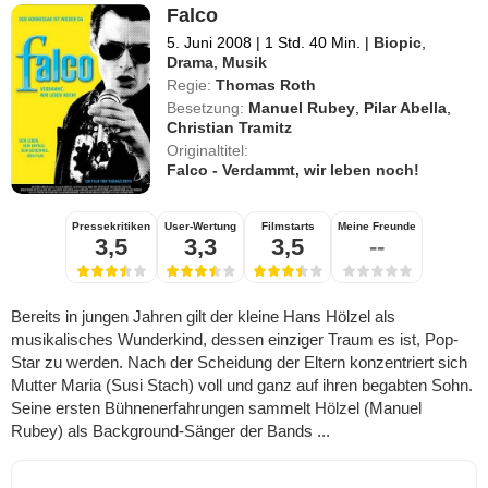
Falco
5. Juni 2008
|
1 Std. 40 Min.
|
Biopic
,
Drama
,
Musik
Regie:
Thomas Roth
Besetzung:
Manuel Rubey
,
Pilar Abella
,
Christian Tramitz
Originaltitel:
Falco - Verdammt, wir leben noch!
Pressekritiken
User-Wertung
Filmstarts
Meine Freunde
3,5
3,3
3,5
--
Bereits in jungen Jahren gilt der kleine Hans Hölzel als
musikalisches Wunderkind, dessen einziger Traum es ist, Pop-
Star zu werden. Nach der Scheidung der Eltern konzentriert sich
Mutter Maria (Susi Stach) voll und ganz auf ihren begabten Sohn.
Seine ersten Bühnenerfahrungen sammelt Hölzel (Manuel
Rubey) als Background-Sänger der Bands ...