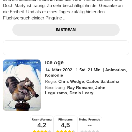
Doch Marty ist traurig: Zu sehr beschäftigt ihn der Gedanke an
die Freiheit. Und als er eines Tages zufällig hinter den
Fluchtversuch einiger Pinguine ...
IM STREAM
Ice Age
14. März 2002
|
1 Std. 21 Min.
|
Animation
,
Komödie
Regie:
Chris Wedge
,
Carlos Saldanha
Besetzung:
Ray Romano
,
John
Leguizamo
,
Denis Leary
User-Wertung
Filmstarts
Meine Freunde
4,2
4,5
--