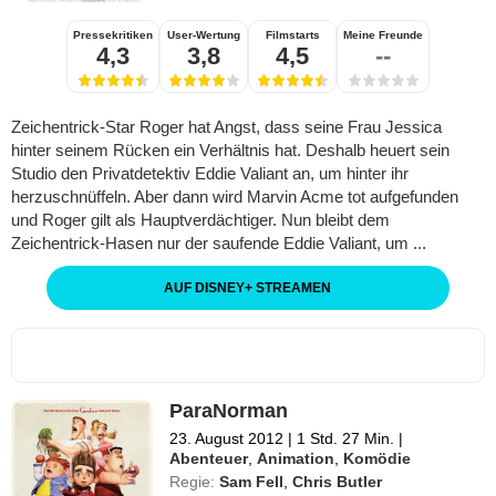
Pressekritiken
User-Wertung
Filmstarts
Meine Freunde
4,3
3,8
4,5
--
Zeichentrick-Star Roger hat Angst, dass seine Frau Jessica
hinter seinem Rücken ein Verhältnis hat. Deshalb heuert sein
Studio den Privatdetektiv Eddie Valiant an, um hinter ihr
herzuschnüffeln. Aber dann wird Marvin Acme tot aufgefunden
und Roger gilt als Hauptverdächtiger. Nun bleibt dem
Zeichentrick-Hasen nur der saufende Eddie Valiant, um ...
AUF DISNEY
+
STREAMEN
ParaNorman
23. August 2012
|
1 Std. 27 Min.
|
Abenteuer
,
Animation
,
Komödie
Regie:
Sam Fell
,
Chris Butler