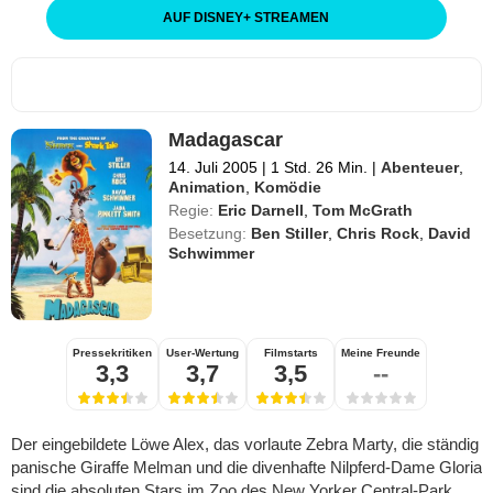
AUF DISNEY
+
STREAMEN
Madagascar
14. Juli 2005
|
1 Std. 26 Min.
|
Abenteuer
,
Animation
,
Komödie
Regie:
Eric Darnell
,
Tom McGrath
Besetzung:
Ben Stiller
,
Chris Rock
,
David
Schwimmer
Pressekritiken
User-Wertung
Filmstarts
Meine Freunde
3,3
3,7
3,5
--
Der eingebildete Löwe Alex, das vorlaute Zebra Marty, die ständig
panische Giraffe Melman und die divenhafte Nilpferd-Dame Gloria
sind die absoluten Stars im Zoo des New Yorker Central-Park.