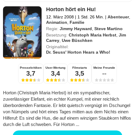
Horton hört ein Hu!
12. März 2008
|
1 Std. 26 Min.
|
Abenteuer
,
Animation
,
Familie
Regie:
Jimmy Hayward
,
Steve Martino
Besetzung:
Christoph Maria Herbst
,
Jim
Carrey
,
Uwe Büschken
Originaltitel:
Dr. Seuss' Horton Hears a Who!
Pressekritiken
User-Wertung
Filmstarts
Meine Freunde
3,7
3,4
3,5
--
Horton (Christoph Maria Herbst) ist ein sympathischer,
zuverlässiger Elefant, ein echter Kumpel, mit einer reichlich
überbordenden Fantasie. Er lebt quietsch vergnügt im Dschungel
von Nümpels und hört eines Tages mitten aus dem Nichts einen
Hilferuf: Es sind die Hus, die auf einem winzigen Staubkorn hilflos
durch die Luft schweben. Für Horton ...