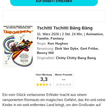
AUF DISNEY
+
STREAMEN
Tschitti Tschitti Bäng Bäng
31. März 2026
|
2 Std. 24 Min.
|
Animation
,
Familie
,
Fantasy
Regie:
Ken Hughes
Besetzung:
Dick Van Dyke
,
Gert Fröbe
,
Benny Hill
Originaltitel:
Chitty Chitty Bang Bang
User-Wertung
Meine Freunde
3,3
--
Ein vom Glück verlassener Erfinder macht aus einem
ramponierten Rennauto ein magisches Gefährt, das ihn und seine
Kinder in ein weit entferntes Land bringt, um den Großvater auf