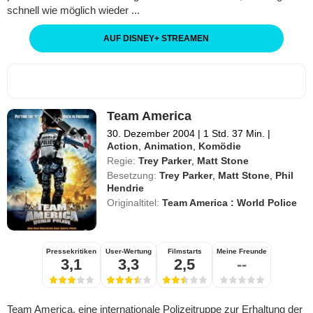
schnell wie möglich wieder ...
AUF DISNEY
+
STREAMEN
Team America
30. Dezember 2004
|
1 Std. 37 Min.
|
Action
,
Animation
,
Komödie
Regie:
Trey Parker
,
Matt Stone
Besetzung:
Trey Parker
,
Matt Stone
,
Phil
Hendrie
Originaltitel:
Team America : World Police
Pressekritiken
User-Wertung
Filmstarts
Meine Freunde
3,1
3,3
2,5
--
Team America, eine internationale Polizeitruppe zur Erhaltung der