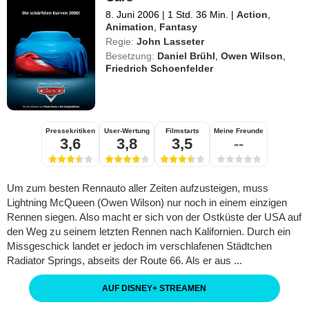
8. Juni 2006
|
1 Std. 36 Min.
|
Action
,
Animation
,
Fantasy
Regie:
John Lasseter
Besetzung:
Daniel Brühl
,
Owen Wilson
,
Friedrich Schoenfelder
Pressekritiken
User-Wertung
Filmstarts
Meine Freunde
3,6
3,8
3,5
--
Um zum besten Rennauto aller Zeiten aufzusteigen, muss
Lightning McQueen (Owen Wilson) nur noch in einem einzigen
Rennen siegen. Also macht er sich von der Ostküste der USA auf
den Weg zu seinem letzten Rennen nach Kalifornien. Durch ein
Missgeschick landet er jedoch im verschlafenen Städtchen
Radiator Springs, abseits der Route 66. Als er aus ...
AUF DISNEY
+
STREAMEN