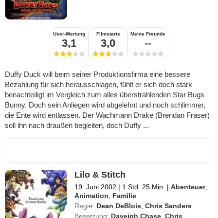
User-Wertung
Filmstarts
Meine Freunde
3,1
3,0
--
Duffy Duck will beim seiner Produktionsfirma eine bessere
Bezahlung für sich herausschlagen, fühlt er sich doch stark
benachteiligt im Vergleich zum alles überstrahlenden Star Bugs
Bunny. Doch sein Anliegen wird abgelehnt und noch schlimmer,
die Ente wird entlassen. Der Wachmann Drake (Brendan Fraser)
soll ihn nach draußen begleiten, doch Duffy ...
Lilo & Stitch
19. Juni 2002
|
1 Std. 25 Min.
|
Abenteuer
,
Animation
,
Familie
Regie:
Dean DeBlois
,
Chris Sanders
Besetzung:
Daveigh Chase
,
Chris