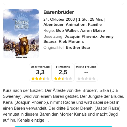
Bärenbrüder
24. Oktober 2003
|
1 Std. 25 Min.
|
Abenteuer
,
Animation
,
Familie
Regie:
Bob Walker
,
Aaron Blaise
Besetzung:
Joaquin Phoenix
,
Jeremy
Suarez
,
Rick Moranis
Originaltitel:
Brother Bear
User-Wertung
Filmstarts
Meine Freunde
3,3
2,5
--
Kurz nach der Eiszeit. Der Älteste von drei Brüdern, Sitka (D.B.
Sweeney), wird von einem Bären getötet. Der Jüngste der Brüder,
Kenai (Joaquin Phoenix), nimmt Rache und wird dabei selbst in
einen Bären verwandelt. Der dritte Bruder Denahi (Jason Raize)
vermutet in diesem Bären den Mörder Kenais und macht Jagd
auf ihn. Kenais einzige ...