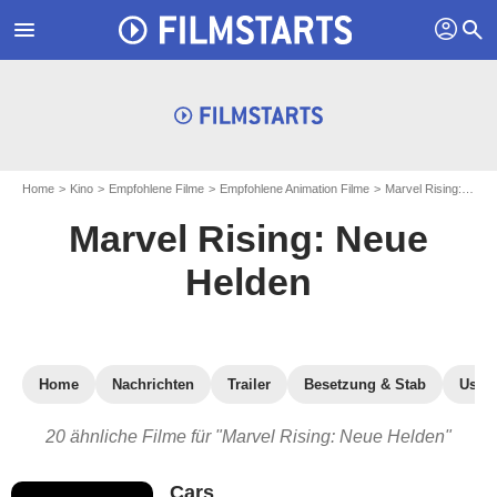
profil
menu
search
Home
Kino
Empfohlene Filme
Empfohlene Animation Filme
Marvel Rising: Neue Helden
Marvel Rising: Neue
Helden
Home
Nachrichten
Trailer
Besetzung & Stab
User-
20 ähnliche Filme für "Marvel Rising: Neue Helden"
Cars