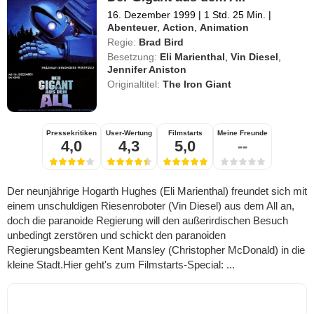
16. Dezember 1999
|
1 Std. 25 Min.
|
Abenteuer
,
Action
,
Animation
Regie:
Brad Bird
Besetzung:
Eli Marienthal
,
Vin Diesel
,
Jennifer Aniston
Originaltitel:
The Iron Giant
Pressekritiken
User-Wertung
Filmstarts
Meine Freunde
4,0
4,3
5,0
--
Der neunjährige Hogarth Hughes (Eli Marienthal) freundet sich mit
einem unschuldigen Riesenroboter (Vin Diesel) aus dem All an,
doch die paranoide Regierung will den außerirdischen Besuch
unbedingt zerstören und schickt den paranoiden
Regierungsbeamten Kent Mansley (Christopher McDonald) in die
kleine Stadt.Hier geht's zum Filmstarts-Special: ...