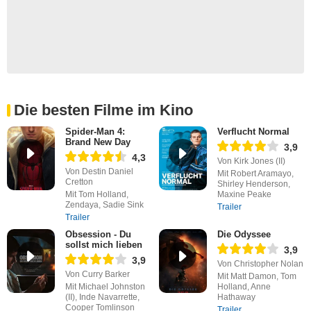
Die besten Filme im Kino
Spider-Man 4:
Verflucht Normal
Brand New Day
3,9
4,3
Von Kirk Jones (II)
Von Destin Daniel
Mit Robert Aramayo,
Cretton
Shirley Henderson,
Mit Tom Holland,
Maxine Peake
Zendaya, Sadie Sink
Trailer
Trailer
Obsession - Du
Die Odyssee
sollst mich lieben
3,9
3,9
Von Christopher Nolan
Von Curry Barker
Mit Matt Damon, Tom
Mit Michael Johnston
Holland, Anne
(II), Inde Navarrette,
Hathaway
Cooper Tomlinson
Trailer