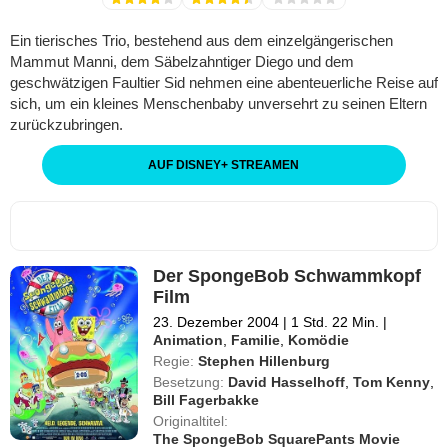
Ein tierisches Trio, bestehend aus dem einzelgängerischen
Mammut Manni, dem Säbelzahntiger Diego und dem
geschwätzigen Faultier Sid nehmen eine abenteuerliche Reise auf
sich, um ein kleines Menschenbaby unversehrt zu seinen Eltern
zurückzubringen.
AUF DISNEY
+
STREAMEN
Der SpongeBob Schwammkopf
Film
23. Dezember 2004
|
1 Std. 22 Min.
|
Animation
,
Familie
,
Komödie
Regie:
Stephen Hillenburg
Besetzung:
David Hasselhoff
,
Tom Kenny
,
Bill Fagerbakke
Originaltitel:
The SpongeBob SquarePants Movie