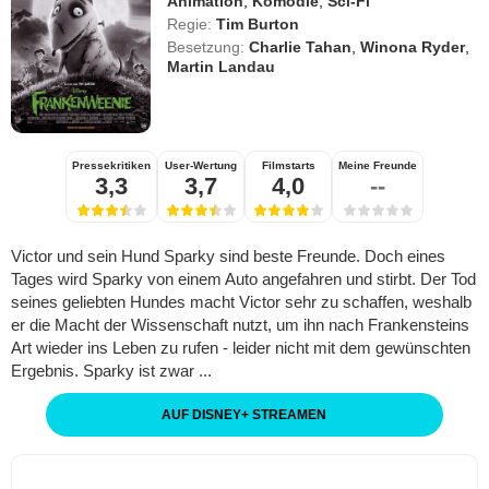
Animation
,
Komödie
,
Sci-Fi
Regie:
Tim Burton
Besetzung:
Charlie Tahan
,
Winona Ryder
,
Martin Landau
Pressekritiken
User-Wertung
Filmstarts
Meine Freunde
3,3
3,7
4,0
--
Victor und sein Hund Sparky sind beste Freunde. Doch eines
Tages wird Sparky von einem Auto angefahren und stirbt. Der Tod
seines geliebten Hundes macht Victor sehr zu schaffen, weshalb
er die Macht der Wissenschaft nutzt, um ihn nach Frankensteins
Art wieder ins Leben zu rufen - leider nicht mit dem gewünschten
Ergebnis. Sparky ist zwar ...
AUF DISNEY
+
STREAMEN