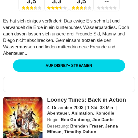
3,5
3,3
3,5
--
Es hat sich einiges verändert: Das ewige Eis schmilzt und
verwandelt die Erde in ein kunterbuntes Wasserparadies. Doch
auch davon lassen sich unsere drei Freunde Sid, Manny und
Diego nicht abschrecken. Gemeinsam trotzen sie den
Wassermassen und finden mittendrin neue Freunde und
Abenteuer...
AUF DISNEY
+
STREAMEN
Looney Tunes: Back in Action
4. Dezember 2003
|
1 Std. 33 Min.
|
Abenteuer
,
Animation
,
Komödie
Regie:
Eric Goldberg
,
Joe Dante
Besetzung:
Brendan Fraser
,
Jenna
Elfman
,
Timothy Dalton