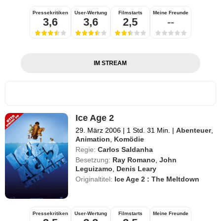
Pressekritiken
User-Wertung
Filmstarts
Meine Freunde
3,6
3,6
2,5
--
IM STREAM
Ice Age 2
29. März 2006
|
1 Std. 31 Min.
|
Abenteuer
,
Animation
,
Komödie
Regie:
Carlos Saldanha
Besetzung:
Ray Romano
,
John
Leguizamo
,
Denis Leary
Originaltitel:
Ice Age 2 : The Meltdown
Pressekritiken
User-Wertung
Filmstarts
Meine Freunde