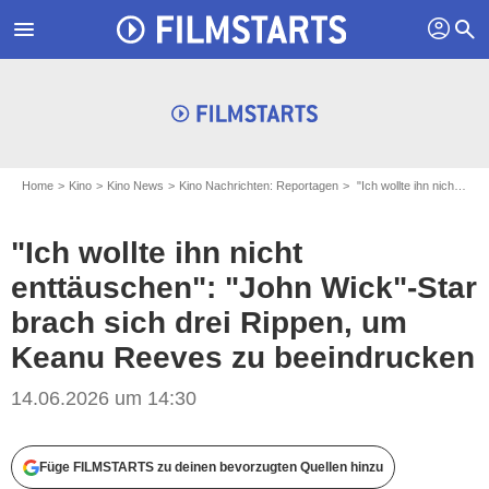
profil
menu
search
Home
Kino
Kino News
Kino Nachrichten: Reportagen
"Ich wollte ihn nicht enttäuschen": "John Wick"-Star brach sich drei Rippen, um Keanu Reeves zu beeindrucken
"Ich wollte ihn nicht
enttäuschen": "John Wick"-Star
brach sich drei Rippen, um
Keanu Reeves zu beeindrucken
14.06.2026 um 14:30
Füge FILMSTARTS zu deinen bevorzugten Quellen hinzu