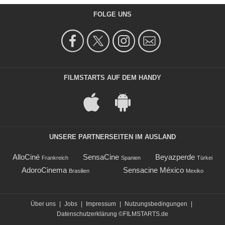
FOLGE UNS
FILMSTARTS AUF DEM HANDY
UNSERE PARTNERSEITEN IM AUSLAND
AlloCiné
SensaCine
Beyazperde
Frankreich
Spanien
Türkei
AdoroCinema
Sensacine México
Brasilien
Mexiko
Über uns
|
Jobs
|
Impressum
|
Nutzungsbedingungen
|
Datenschutzerklärung
©FILMSTARTS.de