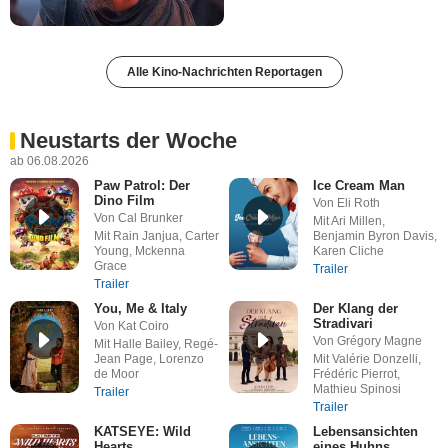
Alle Kino-Nachrichten Reportagen
Neustarts der Woche
ab 06.08.2026
Paw Patrol: Der
Ice Cream Man
Dino Film
Von Eli Roth
Von Cal Brunker
Mit Ari Millen,
Mit Rain Janjua, Carter
Benjamin Byron Davis,
Young, Mckenna
Karen Cliche
Grace
Trailer
Trailer
You, Me & Italy
Der Klang der
Stradivari
Von Kat Coiro
Von Grégory Magne
Mit Halle Bailey, Regé-
Jean Page, Lorenzo
Mit Valérie Donzelli,
de Moor
Frédéric Pierrot,
Mathieu Spinosi
Trailer
Trailer
KATSEYE: Wild
Lebensansichten
Hearts
eines Huhns