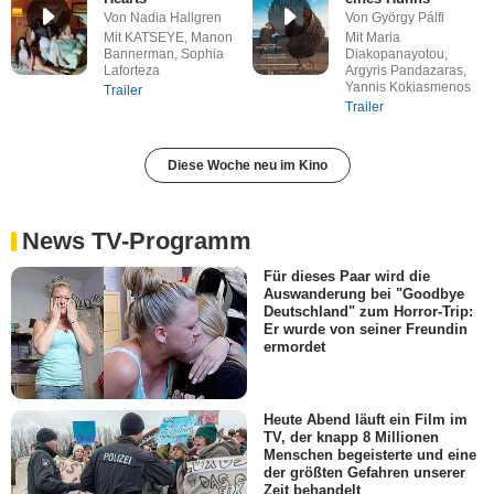
Von Nadia Hallgren
Von György Pálfi
Mit KATSEYE, Manon
Mit Maria
Bannerman, Sophia
Diakopanayotou,
Laforteza
Argyris Pandazaras,
Yannis Kokiasmenos
Trailer
Trailer
Diese Woche neu im Kino
News TV-Programm
Für dieses Paar wird die
Auswanderung bei "Goodbye
Deutschland" zum Horror-Trip:
Er wurde von seiner Freundin
ermordet
Heute Abend läuft ein Film im
TV, der knapp 8 Millionen
Menschen begeisterte und eine
der größten Gefahren unserer
Zeit behandelt