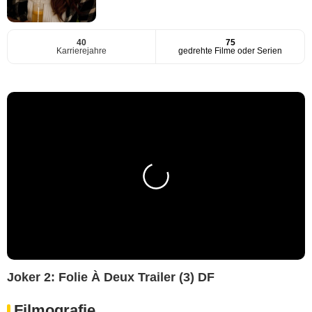
40
75
Karrierejahre
gedrehte Filme oder Serien
Joker 2: Folie À Deux Trailer (3) DF
Filmografie