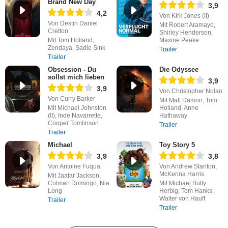
Brand New Day
3,9
4,2
Von Kirk Jones (II)
Von Destin Daniel
Mit Robert Aramayo,
Cretton
Shirley Henderson,
Mit Tom Holland,
Maxine Peake
Zendaya, Sadie Sink
Trailer
Trailer
Obsession - Du
Die Odyssee
sollst mich lieben
3,9
3,9
Von Christopher Nolan
Von Curry Barker
Mit Matt Damon, Tom
Mit Michael Johnston
Holland, Anne
(II), Inde Navarrette,
Hathaway
Cooper Tomlinson
Trailer
Trailer
Michael
Toy Story 5
3,9
3,8
Von Antoine Fuqua
Von Andrew Stanton,
McKenna Harris
Mit Jaafar Jackson,
Colman Domingo, Nia
Mit Michael Bully
Long
Herbig, Tom Hanks,
Walter von Hauff
Trailer
Trailer