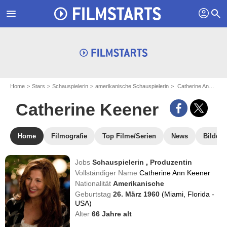
profil
menu
search
Home
Stars
Schauspielerin
amerikanische Schauspielerin
Catherine Ann Keener - aka : Catherine Keener
Catherine Keener
Home
Filmografie
Top Filme/Serien
News
Bilder
Jobs
Schauspielerin
,
Produzentin
Vollständiger Name
Catherine Ann Keener
Nationalität
Amerikanische
Geburtstag
26. März 1960
(Miami, Florida -
USA)
Alter
66
Jahre alt