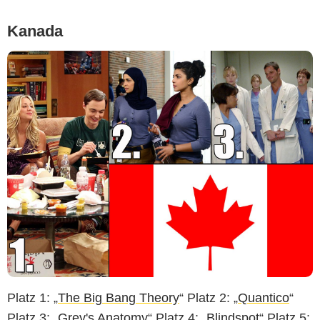
Kanada
Platz 1: „
The Big Bang Theory
“ Platz 2: „
Quantico
“
Platz 3: „
Grey's Anatomy
“ Platz 4: „
Blindspot
“ Platz 5: