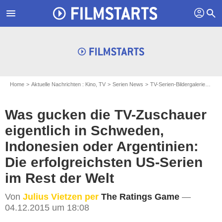
profil
menu
search
Home
Aktuelle Nachrichten : Kino, TV
Serien News
TV-Serien-Bildergalerien
Wa
Was gucken die TV-Zuschauer
eigentlich in Schweden,
Indonesien oder Argentinien:
Die erfolgreichsten US-Serien
im Rest der Welt
Von
Julius Vietzen per
The Ratings Game
—
04.12.2015 um 18:08