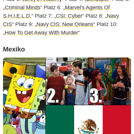
„
Criminal Minds
“ Platz 6: „
Marvel's Agents Of
S.H.I.E.L.D.
“ Platz 7: „
CSI: Cyber
“ Platz 8: „
Navy
CIS
“ Platz 9: „
Navy CIS: New Orleans
“ Platz 10:
„
How To Get Away With Murder
“
Mexiko