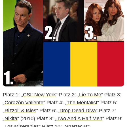
Platz 1: „
CSI: New York
“ Platz 2: „
Lie To Me
“ Platz 3:
„
Corazón Valiente
“ Platz 4: „
The Mentalist
“ Platz 5:
„
Rizzoli & Isles
“ Platz 6: „
Drop Dead Diva
“ Platz 7:
„
Nikita
“ (2010) Platz 8: „
Two And A Half Men
“ Platz 9:
„Los Miserables“ Platz 10: „
Spartacus
“