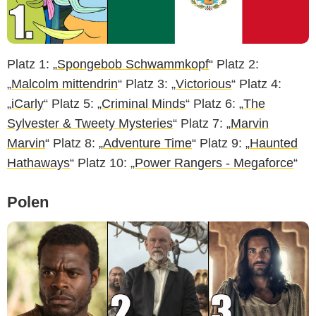
Platz 1: „
Spongebob Schwammkopf
“ Platz 2:
„
Malcolm mittendrin
“ Platz 3: „
Victorious
“ Platz 4:
„
iCarly
“ Platz 5: „
Criminal Minds
“ Platz 6: „
The
Sylvester & Tweety Mysteries
“ Platz 7: „
Marvin
Marvin
“ Platz 8: „
Adventure Time
“ Platz 9: „
Haunted
Hathaways
“ Platz 10: „
Power Rangers - Megaforce
“
Polen