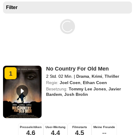
Filter
No Country For Old Men
1
2 Std. 02 Min.
|
Drama
,
Krimi
,
Thriller
Regie:
Joel Coen
,
Ethan Coen
Besetzung:
Tommy Lee Jones
,
Javier
Bardem
,
Josh Brolin
Pressekritiken
User-Wertung
Filmstarts
Meine Freunde
4,6
4,4
4,5
--