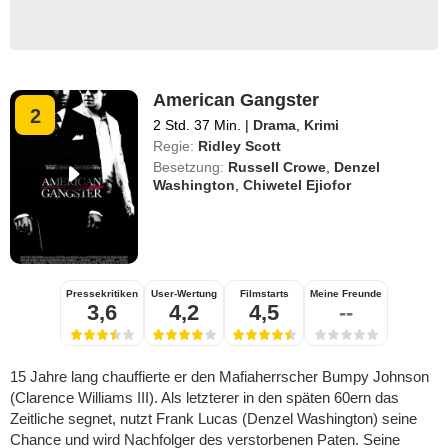
American Gangster
2
2 Std. 37 Min.
|
Drama
,
Krimi
Regie:
Ridley Scott
Besetzung:
Russell Crowe
,
Denzel
Washington
,
Chiwetel Ejiofor
Pressekritiken
User-Wertung
Filmstarts
Meine Freunde
3,6
4,2
4,5
--
15 Jahre lang chauffierte er den Mafiaherrscher Bumpy Johnson
(Clarence Williams III). Als letzterer in den späten 60ern das
Zeitliche segnet, nutzt Frank Lucas (Denzel Washington) seine
Chance und wird Nachfolger des verstorbenen Paten. Seine