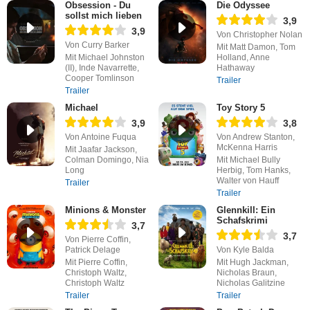
Obsession - Du
Die Odyssee
sollst mich lieben
3,9
3,9
Von Christopher Nolan
Von Curry Barker
Mit Matt Damon, Tom
Mit Michael Johnston
Holland, Anne
(II), Inde Navarrette,
Hathaway
Cooper Tomlinson
Trailer
Trailer
Michael
Toy Story 5
3,9
3,8
Von Antoine Fuqua
Von Andrew Stanton,
McKenna Harris
Mit Jaafar Jackson,
Colman Domingo, Nia
Mit Michael Bully
Long
Herbig, Tom Hanks,
Walter von Hauff
Trailer
Trailer
Minions & Monster
Glennkill: Ein
Schafskrimi
3,7
3,7
Von Pierre Coffin,
Patrick Delage
Von Kyle Balda
Mit Pierre Coffin,
Mit Hugh Jackman,
Christoph Waltz,
Nicholas Braun,
Christoph Waltz
Nicholas Galitzine
Trailer
Trailer