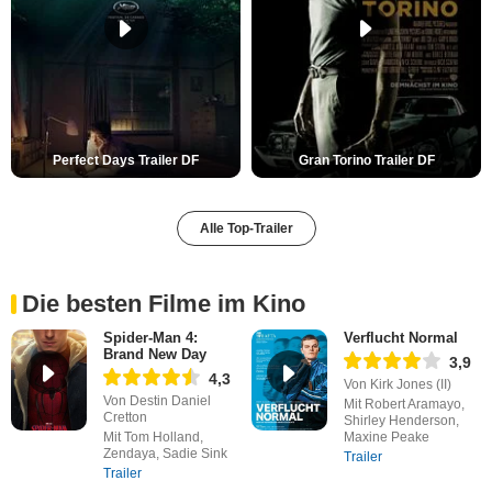
Perfect Days Trailer DF
Gran Torino Trailer DF
Alle Top-Trailer
Die besten Filme im Kino
Spider-Man 4:
Verflucht Normal
Brand New Day
3,9
4,3
Von Kirk Jones (II)
Von Destin Daniel
Mit Robert Aramayo,
Cretton
Shirley Henderson,
Mit Tom Holland,
Maxine Peake
Zendaya, Sadie Sink
Trailer
Trailer