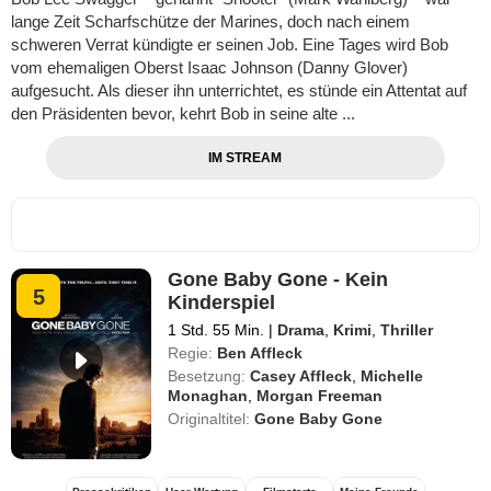
lange Zeit Scharfschütze der Marines, doch nach einem
schweren Verrat kündigte er seinen Job. Eine Tages wird Bob
vom ehemaligen Oberst Isaac Johnson (Danny Glover)
aufgesucht. Als dieser ihn unterrichtet, es stünde ein Attentat auf
den Präsidenten bevor, kehrt Bob in seine alte ...
IM STREAM
Gone Baby Gone - Kein
5
Kinderspiel
1 Std. 55 Min.
|
Drama
,
Krimi
,
Thriller
Regie:
Ben Affleck
Besetzung:
Casey Affleck
,
Michelle
Monaghan
,
Morgan Freeman
Originaltitel:
Gone Baby Gone