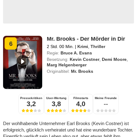
Mr. Brooks - Der Mörder in Dir
6
2 Std. 00 Min.
|
Krimi
,
Thriller
Regie:
Bruce A. Evans
Besetzung:
Kevin Costner
,
Demi Moore
,
Marg Helgenberger
Originaltitel:
Mr. Brooks
Pressekritiken
User-Wertung
Filmstarts
Meine Freunde
3,2
3,8
4,0
--
Der wohlhabende Unternehmer Earl Brooks (Kevin Costner) ist
erfolgreich, glücklich verheiratet und hat eine wunderbare Tochter.
Eigentlich verläuft sein Leben also gut, aber etwas fehlt ihm