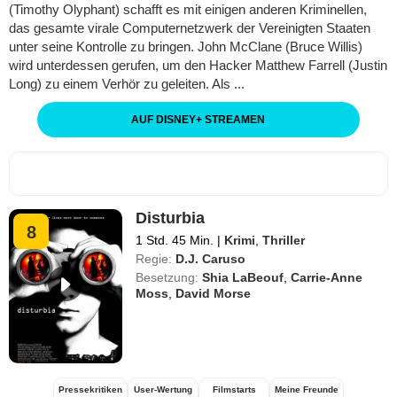
(Timothy Olyphant) schafft es mit einigen anderen Kriminellen,
das gesamte virale Computernetzwerk der Vereinigten Staaten
unter seine Kontrolle zu bringen. John McClane (Bruce Willis)
wird unterdessen gerufen, um den Hacker Matthew Farrell (Justin
Long) zu einem Verhör zu geleiten. Als ...
AUF DISNEY
+
STREAMEN
Disturbia
8
1 Std. 45 Min.
|
Krimi
,
Thriller
Regie:
D.J. Caruso
Besetzung:
Shia LaBeouf
,
Carrie-Anne
Moss
,
David Morse
Pressekritiken
User-Wertung
Filmstarts
Meine Freunde