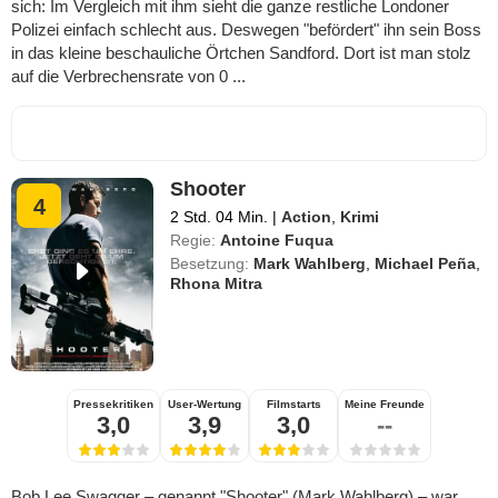
sich: Im Vergleich mit ihm sieht die ganze restliche Londoner
Polizei einfach schlecht aus. Deswegen "befördert" ihn sein Boss
in das kleine beschauliche Örtchen Sandford. Dort ist man stolz
auf die Verbrechensrate von 0 ...
Shooter
4
2 Std. 04 Min.
|
Action
,
Krimi
Regie:
Antoine Fuqua
Besetzung:
Mark Wahlberg
,
Michael Peña
,
Rhona Mitra
Pressekritiken
User-Wertung
Filmstarts
Meine Freunde
3,0
3,9
3,0
--
Bob Lee Swagger – genannt "Shooter" (Mark Wahlberg) – war