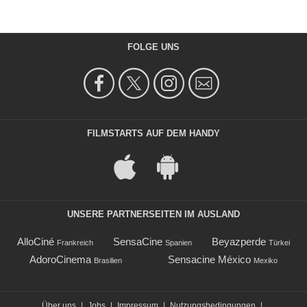
FOLGE UNS
FILMSTARTS AUF DEM HANDY
UNSERE PARTNERSEITEN IM AUSLAND
AlloCiné
SensaCine
Beyazperde
Frankreich
Spanien
Türkei
AdoroCinema
Sensacine México
Brasilien
Mexiko
Über uns
|
Jobs
|
Impressum
|
Nutzungsbedingungen
|