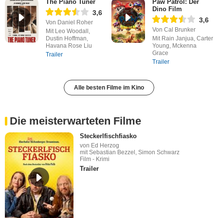
The Piano Tuner
Paw Patrol: Der
Dino Film
3,6
3,6
Von Daniel Roher
Von Cal Brunker
Mit Leo Woodall,
Dustin Hoffman,
Mit Rain Janjua, Carter
Havana Rose Liu
Young, Mckenna
Grace
Trailer
Trailer
Alle besten Filme im Kino
Die meisterwarteten Filme
Steckerlfischfiasko
von Ed Herzog
mit Sebastian Bezzel, Simon Schwarz
Film - Krimi
Trailer