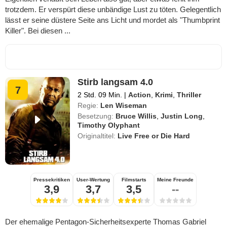
trotzdem. Er verspürt diese unbändige Lust zu töten. Gelegentlich
lässt er seine düstere Seite ans Licht und mordet als "Thumbprint
Killer". Bei diesen ...
Stirb langsam 4.0
7
2 Std. 09 Min.
|
Action
,
Krimi
,
Thriller
Regie:
Len Wiseman
Besetzung:
Bruce Willis
,
Justin Long
,
Timothy Olyphant
Originaltitel:
Live Free or Die Hard
Pressekritiken
User-Wertung
Filmstarts
Meine Freunde
3,9
3,7
3,5
--
Der ehemalige Pentagon-Sicherheitsexperte Thomas Gabriel