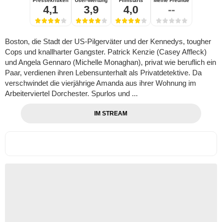
Pressekritiken
User-Wertung
Filmstarts
Meine Freunde
4,1
3,9
4,0
--
Boston, die Stadt der US-Pilgerväter und der Kennedys, tougher
Cops und knallharter Gangster. Patrick Kenzie (Casey Affleck)
und Angela Gennaro (Michelle Monaghan), privat wie beruflich ein
Paar, verdienen ihren Lebensunterhalt als Privatdetektive. Da
verschwindet die vierjährige Amanda aus ihrer Wohnung im
Arbeiterviertel Dorchester. Spurlos und ...
IM STREAM