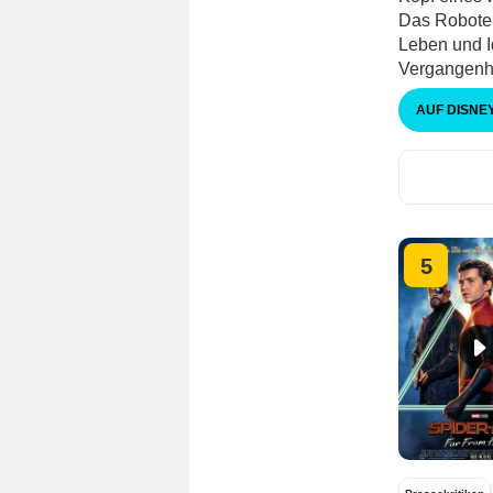
Das Roboter
Leben und I
Vergangenhei
AUF DISNE
5