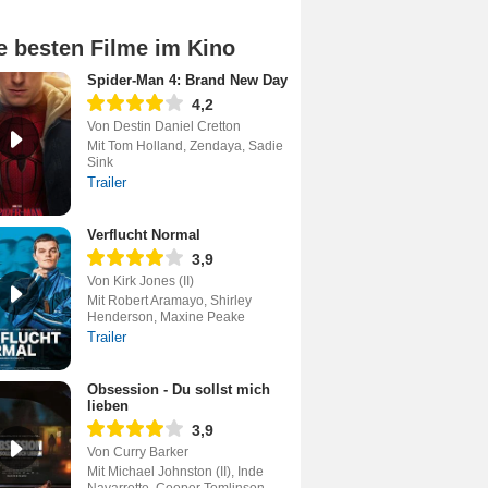
e besten Filme im Kino
Spider-Man 4: Brand New Day
4,2
Von Destin Daniel Cretton
Mit Tom Holland, Zendaya, Sadie
Sink
Trailer
Verflucht Normal
3,9
Von Kirk Jones (II)
Mit Robert Aramayo, Shirley
Henderson, Maxine Peake
Trailer
Obsession - Du sollst mich
lieben
3,9
Von Curry Barker
Mit Michael Johnston (II), Inde