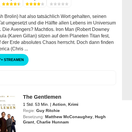
 Brolin) hat also tatsächlich Wort gehalten, seinen
 Tat umgesetzt und die Hälfte allen Lebens im Universum
. Die Avengers? Machtlos. Iron Man (Robert Downey
ula (Karen Gillan) sitzen auf dem Planeten Titan fest,
 der Erde absolutes Chaos herrscht. Doch dann finden
ica (Chris ...
Y
+
STREAMEN
The Gentlemen
1 Std. 53 Min.
|
Action
,
Krimi
Regie:
Guy Ritchie
Besetzung:
Matthew McConaughey
,
Hugh
Grant
,
Charlie Hunnam