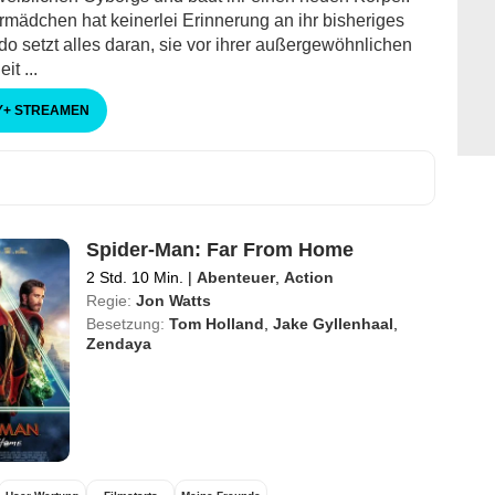
mädchen hat keinerlei Erinnerung an ihr bisheriges
do setzt alles daran, sie vor ihrer außergewöhnlichen
t ...
Y
+
STREAMEN
Spider-Man: Far From Home
2 Std. 10 Min.
|
Abenteuer
,
Action
Regie:
Jon Watts
Besetzung:
Tom Holland
,
Jake Gyllenhaal
,
Zendaya