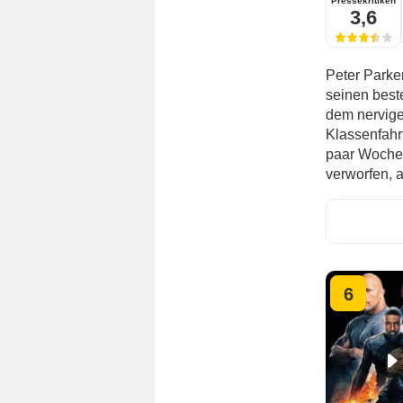
Pressekritiken
3,6
Peter Parke
seinen best
dem nervige
Klassenfahr
paar Wochen
verworfen, a
6