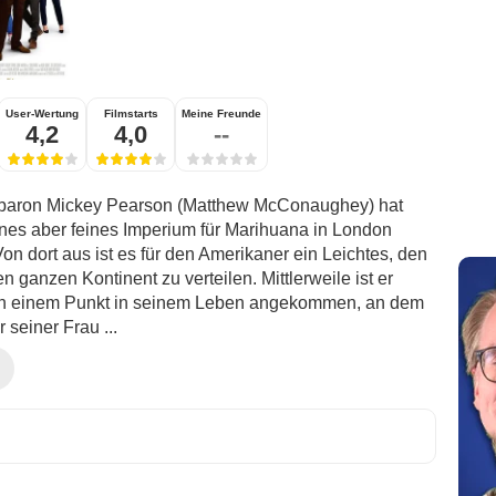
User-Wertung
Filmstarts
Meine Freunde
4,2
4,0
--
baron Mickey Pearson (Matthew McConaughey) hat
eines aber feines Imperium für Marihuana in London
on dort aus ist es für den Amerikaner ein Leichtes, den
en ganzen Kontinent zu verteilen. Mittlerweile ist er
an einem Punkt in seinem Leben angekommen, an dem
r seiner Frau ...