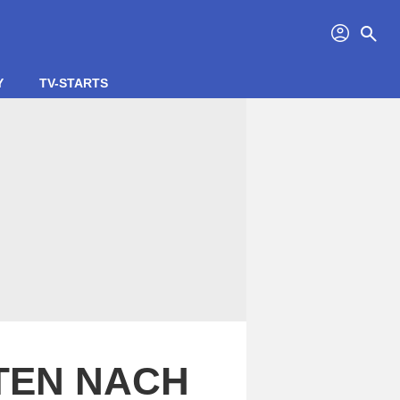
profil
search
Y
TV-STARTS
ITEN NACH