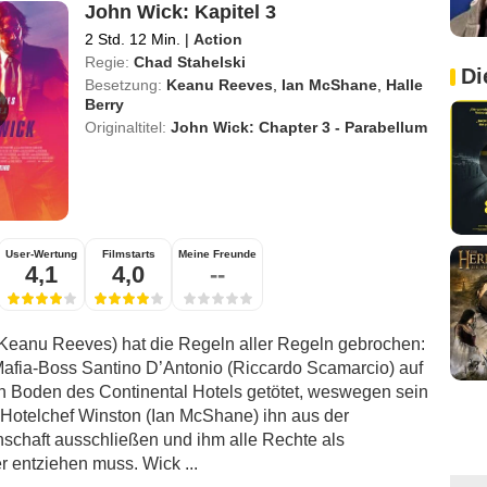
John Wick: Kapitel 3
2 Std. 12 Min.
|
Action
Regie:
Chad Stahelski
Di
Besetzung:
Keanu Reeves
,
Ian McShane
,
Halle
Berry
Originaltitel:
John Wick: Chapter 3 - Parabellum
User-Wertung
Filmstarts
Meine Freunde
4,1
4,0
--
Keanu Reeves) hat die Regeln aller Regeln gebrochen:
Mafia-Boss Santino D’Antonio (Riccardo Scamarcio) auf
n Boden des Continental Hotels getötet, weswegen sein
Hotelchef Winston (Ian McShane) ihn aus der
nschaft ausschließen und ihm alle Rechte als
er entziehen muss. Wick ...