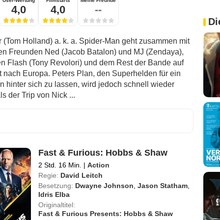
User-Wertung
Filmstarts
Meine Freunde
4,0
4,0
--
Di
r (Tom Holland) a. k. a. Spider-Man geht zusammen mit
en Freunden Ned (Jacob Batalon) und MJ (Zendaya),
n Flash (Tony Revolori) und dem Rest der Bande auf
t nach Europa. Peters Plan, den Superhelden für ein
 hinter sich zu lassen, wird jedoch schnell wieder
ls der Trip von Nick ...
Fast & Furious: Hobbs & Shaw
2 Std. 16 Min.
|
Action
Regie:
David Leitch
Besetzung:
Dwayne Johnson
,
Jason Statham
,
Idris Elba
Originaltitel:
Fast & Furious Presents: Hobbs & Shaw