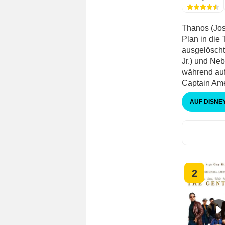
Thanos (Josh
Plan in die
ausgelöscht
Jr.) und Neb
während auf
Captain Amer
AUF DISNE
2