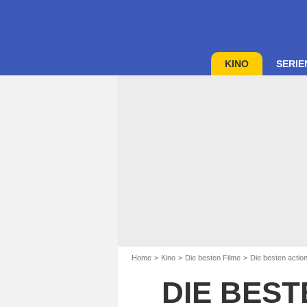
KINO
SERIE
Home
Kino
Die besten Filme
Die besten actio
DIE BEST