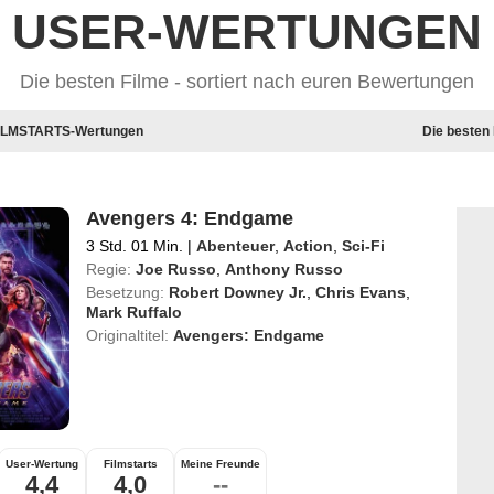
USER-WERTUNGEN
Die besten Filme - sortiert nach euren Bewertungen
 FILMSTARTS-Wertungen
Die besten
Avengers 4: Endgame
3 Std. 01 Min.
|
Abenteuer
,
Action
,
Sci-Fi
Regie:
Joe Russo
,
Anthony Russo
Besetzung:
Robert Downey Jr.
,
Chris Evans
,
Mark Ruffalo
Originaltitel:
Avengers: Endgame
User-Wertung
Filmstarts
Meine Freunde
4,4
4,0
--