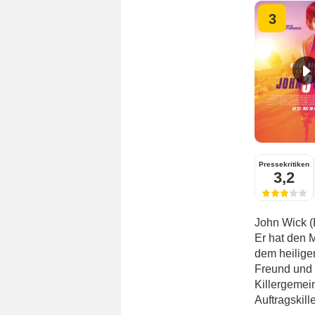
3
Pressekritiken
3,2
John Wick (
Er hat den 
dem heilige
Freund und 
Killergemei
Auftragskill