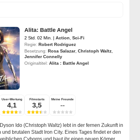
Alita: Battle Angel
2 Std. 02 Min.
|
Action
,
Sci-Fi
Regie:
Robert Rodriguez
Besetzung:
Rosa Salazar
,
Christoph Waltz
,
Jennifer Connelly
Originaltitel:
Alita : Battle Angel
User-Wertung
Filmstarts
Meine Freunde
4,1
3,5
--
 Dyson Ido (Christoph Waltz) lebt in der fernen Zukunft in
 und brutalen Stadt Iron City. Eines Tages findet er den
weiblichen Cyborgs und baut ihr einen neuen Körper.