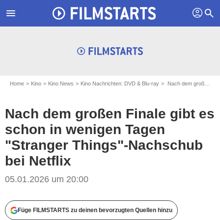
profil
menu
search
Home
Kino
Kino News
Kino Nachrichten: DVD & Blu-ray
Nach dem großen Finale gibt es schon in wenigen Tagen "Stranger Things"-Nachschub bei Netflix
Nach dem großen Finale gibt es
schon in wenigen Tagen
"Stranger Things"-Nachschub
bei Netflix
05.01.2026 um 20:00
Füge FILMSTARTS zu deinen bevorzugten Quellen hinzu