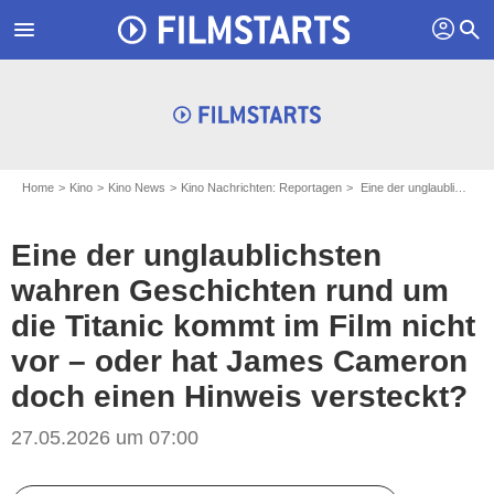
profil
menu
search
Home
Kino
Kino News
Kino Nachrichten: Reportagen
Eine der unglaublichsten wahren Geschichten rund um die Titanic kommt im Film nicht vor – oder hat James Cameron doch einen Hinweis versteckt?
Eine der unglaublichsten
wahren Geschichten rund um
die Titanic kommt im Film nicht
vor – oder hat James Cameron
doch einen Hinweis versteckt?
27.05.2026 um 07:00