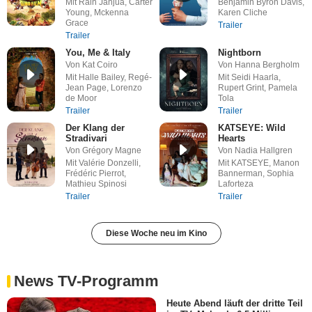
Mit Rain Janjua, Carter
Benjamin Byron Davis,
Young, Mckenna
Karen Cliche
Grace
Trailer
Trailer
You, Me & Italy
Nightborn
Von Kat Coiro
Von Hanna Bergholm
Mit Halle Bailey, Regé-
Mit Seidi Haarla,
Jean Page, Lorenzo
Rupert Grint, Pamela
de Moor
Tola
Trailer
Trailer
Der Klang der
KATSEYE: Wild
Stradivari
Hearts
Von Grégory Magne
Von Nadia Hallgren
Mit Valérie Donzelli,
Mit KATSEYE, Manon
Frédéric Pierrot,
Bannerman, Sophia
Mathieu Spinosi
Laforteza
Trailer
Trailer
Diese Woche neu im Kino
News TV-Programm
Heute Abend läuft der dritte Teil