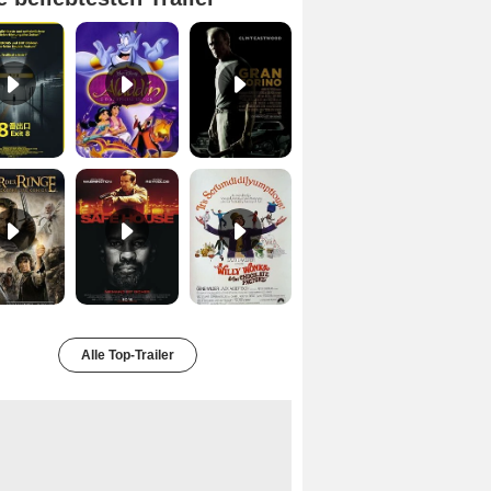
Exit 8 Trailer DF
Aladdin Trailer OV
Gran Torino Trailer DF
Der Herr der Ringe - Die Rückkehr des Königs Trailer OV
Safe House Trailer DF
Charlie und die Schokoladenfabrik Trailer OV
Alle Top-Trailer