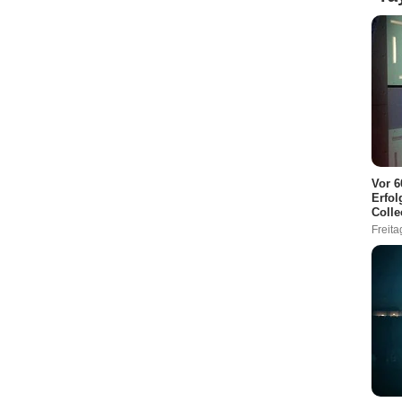
Vor 6
Erfol
Colle
Freita