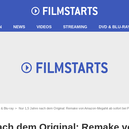
N
NEWS
VIDEOS
STREAMING
DVD & BLU-RA
 & Blu-ray
Nur 1,5 Jahre nach dem Original: Remake von Amazon-Megahit ab sofort bei 
nach dem Original: Remake 