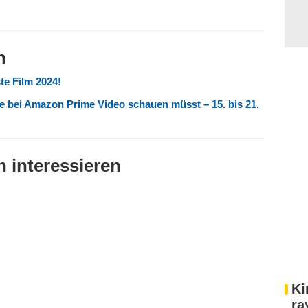
n
te Film 2024!
he bei Amazon Prime Video schauen müsst – 15. bis 21.
 interessieren
Ki
ra