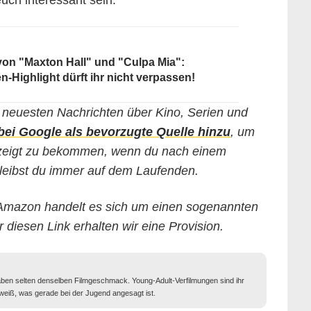
uch interessant sein:
von "Maxton Hall" und "Culpa Mia":
-Highlight dürft ihr nicht verpassen!
ie neuesten Nachrichten über Kino, Serien und
i Google als bevorzugte Quelle hinzu
, um
gezeigt zu bekommen, wenn du nach einem
leibst du immer auf dem Laufenden.
Amazon handelt es sich um einen sogenannten
r diesen Link erhalten wir eine Provision.
aben selten denselben Filmgeschmack. Young-Adult-Verfilmungen sind ihr
eiß, was gerade bei der Jugend angesagt ist.