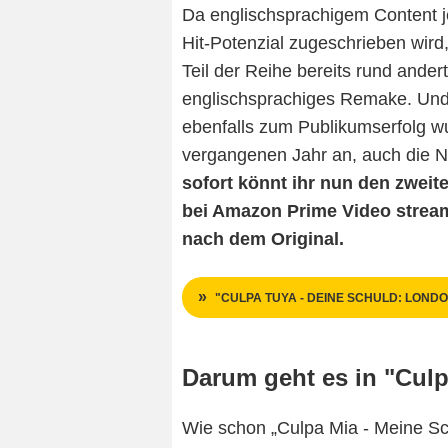
Da englischsprachigem Content je
Hit-Potenzial zugeschrieben wir
Teil der Reihe bereits rund ander
englischsprachiges Remake. Und 
ebenfalls zum Publikumserfolg wu
vergangenen Jahr an, auch die Ne
sofort könnt ihr nun den zweiten
bei Amazon Prime Video stream
nach dem Original.
"CULPA TUYA - DEINE SCHULD: LONDO
Darum geht es in "Cul
Wie schon „Culpa Mia - Meine Sch