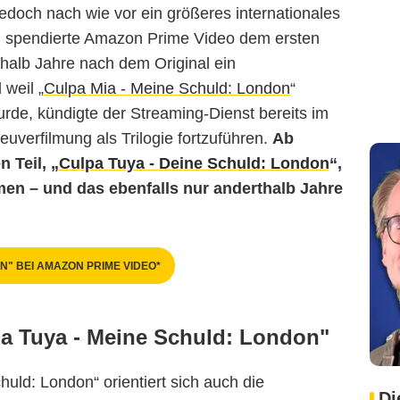
doch nach wie vor ein größeres internationales
d, spendierte Amazon Prime Video dem ersten
thalb Jahre nach dem Original ein
weil „
Culpa Mia - Meine Schuld: London
“
rde, kündigte der Streaming-Dienst bereits im
uverfilmung als Trilogie fortzuführen.
Ab
 Teil, „
Culpa Tuya - Deine Schuld: London
“,
en – und das ebenfalls nur anderthalb Jahre
N" BEI AMAZON PRIME VIDEO*
pa Tuya - Meine Schuld: London"
uld: London“ orientiert sich auch die
Di