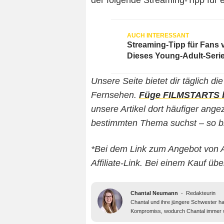
der folgende Streaming-Tipp für e
Streaming-Tipp für Fans 
Dieses Young-Adult-Serien
Unsere Seite bietet dir täglich d
Fernsehen.
Füge FILMSTARTS be
unsere Artikel dort häufiger an
bestimmten Thema suchst – so b
*Bei dem Link zum Angebot von 
Affiliate-Link. Bei einem Kauf übe
Chantal Neumann
-
Redakteurin
Chantal und ihre jüngere Schwester h
Kompromiss, wodurch Chantal immer w