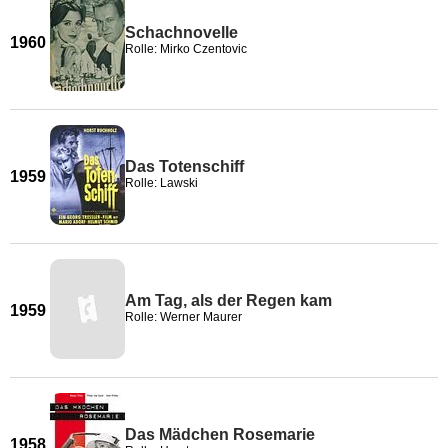
Schachnovelle
1960
Rolle: Mirko Czentovic
Das Totenschiff
1959
Rolle: Lawski
Am Tag, als der Regen kam
1959
Rolle: Werner Maurer
Das Mädchen Rosemarie
1958