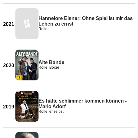
Hannelore Elsner: Ohne Spiel ist mir das
Leben zu ernst
2021
Rolle: -
Alte Bande
2020
Rolle: Boxer
Es hätte schlimmer kommen können -
Mario Adorf
2019
Rolle: er selbst