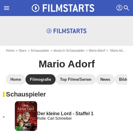
profil
menu
search
Home
Stars
Schauspieler
deutsch Schauspieler
Mario Adorf
Mario Adorf: Filmografie
Mario Adorf
Home
Filmografie
Top Filme/Serien
News
Bilder
Schauspieler
Der kleine Lord - Staffel 1
-
Rolle: Carl Schneibel