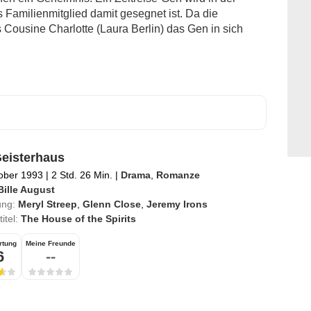
s Familienmitglied damit gesegnet ist. Da die
ousine Charlotte (Laura Berlin) das Gen in sich
eisterhaus
ober 1993
|
2 Std. 26 Min.
|
Drama
,
Romanze
Bille August
ung:
Meryl Streep
,
Glenn Close
,
Jeremy Irons
titel:
The House of the Spirits
rtung
Meine Freunde
6
--