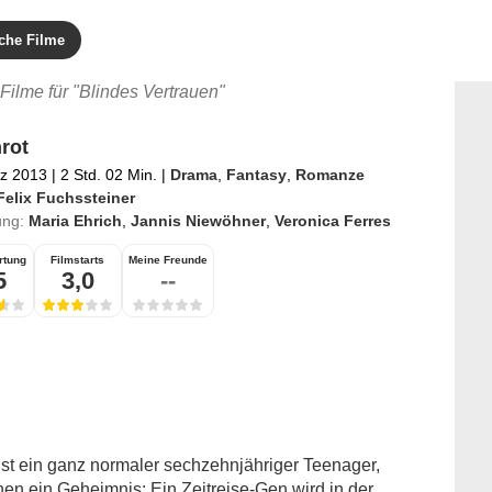
che Filme
Filme für "Blindes Vertrauen"
rot
rz 2013
|
2 Std. 02 Min.
|
Drama
,
Fantasy
,
Romanze
Felix Fuchssteiner
ung:
Maria Ehrich
,
Jannis Niewöhner
,
Veronica Ferres
rtung
Filmstarts
Meine Freunde
5
3,0
--
st ein ganz normaler sechzehnjähriger Teenager,
onen ein Geheimnis: Ein Zeitreise-Gen wird in der