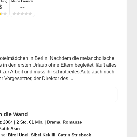
rtung
Meine Freunde
3
--
 Hotelmädchen in Berlin. Nachdem die melancholische
in den ersten Urlaub ohne Eltern begleitet, läuft alles
 zur Arbeit und muss ihr schrottreifes Auto auch noch
 Vorgesetzter, der Direktor des ...
n die Wand
z 2004
|
2 Std. 01 Min.
|
Drama
,
Romanze
Fatih Akın
ung:
Birol Ünel
,
Sibel Kekilli
,
Catrin Striebeck