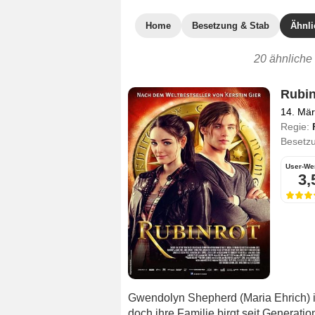
Home
Besetzung & Stab
Ähnli
20 ähnliche 
Rubin
14. Mä
Regie:
Besetz
User-We
3,
Gwendolyn Shepherd (Maria Ehrich) i
doch ihre Familie birgt seit Generati