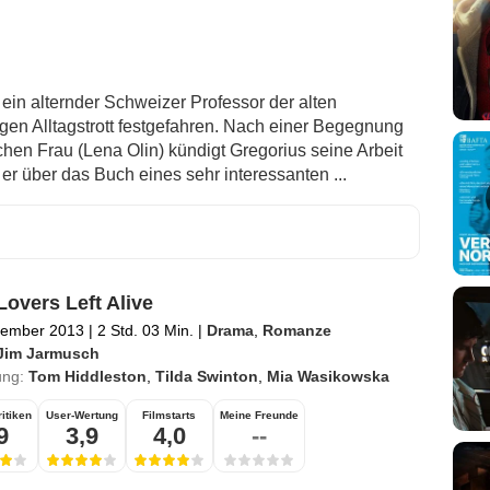
ein alternder Schweizer Professor der alten
igen Alltagstrott festgefahren. Nach einer Begegnung
hen Frau (Lena Olin) kündigt Gregorius seine Arbeit
 er über das Buch eines sehr interessanten ...
Lovers Left Alive
zember 2013
|
2 Std. 03 Min.
|
Drama
,
Romanze
Jim Jarmusch
ung:
Tom Hiddleston
,
Tilda Swinton
,
Mia Wasikowska
itiken
User-Wertung
Filmstarts
Meine Freunde
9
3,9
4,0
--