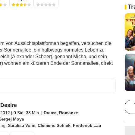
Tr
n von Aussichtsplattformen begaffen, versuchen die
er Sonnenallee, ein halbwegs normales Leben zu
reich (Alexander Scheer), genannt Micha, und sein
r) wohnen am kürzeren Ende der Sonnenallee, direkt
 Desire
 2012
|
0 Std. 38 Min.
|
Drama
,
Romanze
Sergej Moya
'
ung:
Saralisa Volm
,
Clemens Schick
,
Frederick Lau