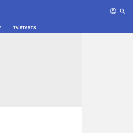
profil
search
Y
TV-STARTS