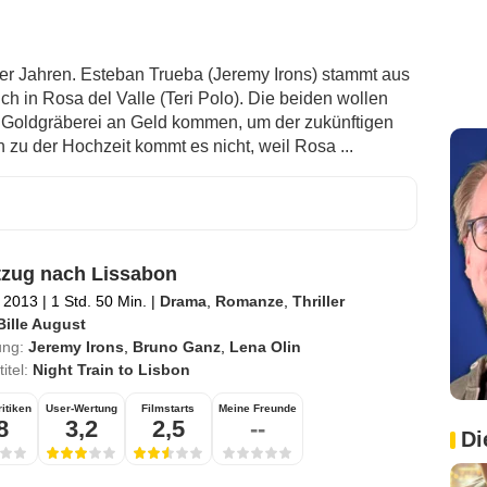
r Jahren. Esteban Trueba (Jeremy Irons) stammt aus
ich in Rosa del Valle (Teri Polo). Die beiden wollen
it Goldgräberei an Geld kommen, um der zukünftigen
 zu der Hochzeit kommt es nicht, weil Rosa ...
zug nach Lissabon
 2013
|
1 Std. 50 Min.
|
Drama
,
Romanze
,
Thriller
Bille August
ung:
Jeremy Irons
,
Bruno Ganz
,
Lena Olin
titel:
Night Train to Lisbon
itiken
User-Wertung
Filmstarts
Meine Freunde
8
3,2
2,5
--
Di