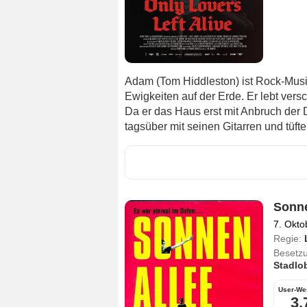
Adam (Tom Hiddleston) ist Rock-Musik
Ewigkeiten auf der Erde. Er lebt versch
Da er das Haus erst mit Anbruch der D
tagsüber mit seinen Gitarren und tüft
Sonne
7. Okto
Regie:
Besetz
Stadlo
User-We
3,