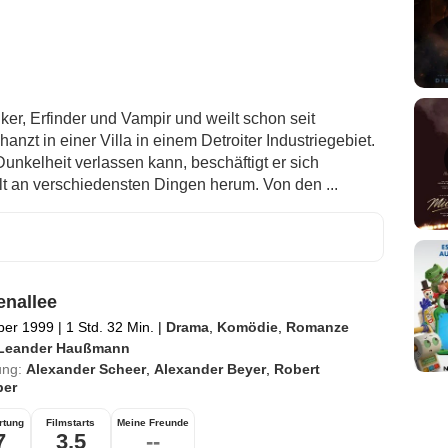
er, Erfinder und Vampir und weilt schon seit
anzt in einer Villa in einem Detroiter Industriegebiet.
unkelheit verlassen kann, beschäftigt er sich
elt an verschiedensten Dingen herum. Von den ...
nallee
ber 1999
|
1 Std. 32 Min.
|
Drama
,
Komödie
,
Romanze
Leander Haußmann
ung:
Alexander Scheer
,
Alexander Beyer
,
Robert
ber
rtung
Filmstarts
Meine Freunde
7
3,5
--