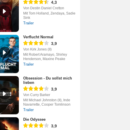
4,3
Von Destin Daniel Cretton
Mit Tom Holland, Zendaya, Sadie
Sink
Trailer
Verflucht Normal
3,9
Von Kirk Jones (II)
Mit Robert Aramayo, Shirley
Henderson, Maxine Peake
Trailer
Obsession - Du sollst mich
lieben
3,9
Von Curry Barker
Mit Michael Johnston (II), Inde
Navarrette, Cooper Tomlinson
Trailer
Die Odyssee
3,9