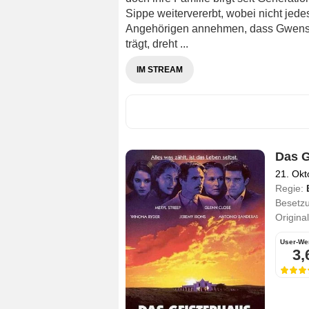
Sippe weitervererbt, wobei nicht jede
Angehörigen annehmen, dass Gwens C
trägt, dreht ...
IM STREAM
Das G
21. Okt
Regie:
Besetz
Original
User-We
3,