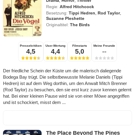
Drama
,
Horror
,
Thriller
Regie:
Alfred Hitchcock
Besetzung:
Tippi Hedren
,
Rod Taylor
,
Suzanne Pleshette
Originaltitel:
The Birds
Pressekritiken
User-Wertung
Filmstarts
Meine Freunde
4,5
4,4
5,0
--
Der friedliche Schein der Küste um die malerisch daliegende
Bodega Bay trügt. Die selbstbewusste Melanie Daniels (Tippi
Hedren) ist auf dem Weg dorthin, um den Anwalt Mitch Brenner
(Rod Taylor) zu besuchen, den sie erst kurz zuvor kennen gelernt
hat. Bei einer kleinen Pause wird sie von einer Möwe angegriffen
und ist schockiert, misst dem ...
The Place Beyond The Pines