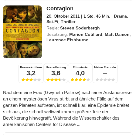
Contagion
20. Oktober 2011
|
1 Std. 46 Min.
|
Drama
,
Sci-Fi
,
Thriller
Regie:
Steven Soderbergh
Besetzung:
Marion Cotillard
,
Matt Damon
,
Laurence Fishburne
Pressekritiken
User-Wertung
Filmstarts
Meine Freunde
3,2
3,6
4,0
--
Nachdem eine Frau (Gwyneth Paltrow) nach einer Auslandsreise
an einem mysteriösen Virus stirbt und ähnliche Fälle auf dem
ganzen Planeten auftreten, ist schnell klar: eine Epidemie breitet
sich aus, die schnell weltweit immer größere Teile der
Bevölkerung hinwegrafft. Während die Wissenschaftler des
amerikanischen Centers for Disease ...