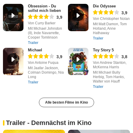
Obsession - Du
Die Odyssee
sollst mich lieben
3,9
3,9
Von Christopher Nolan
Von Curry Barker
Mit Matt Damon, Tom
Mit Michael Johnston
Holland, Anne
(II), Inde Navarrette,
Hathaway
Cooper Tomlinson
Trailer
Trailer
Michael
Toy Story 5
3,9
3,8
Von Antoine Fuqua
Von Andrew Stanton,
McKenna Harris
Mit Jaafar Jackson,
Colman Domingo, Nia
Mit Michael Bully
Long
Herbig, Tom Hanks,
Walter von Hauff
Trailer
Trailer
Alle besten Filme im Kino
Trailer - Demnächst im Kino