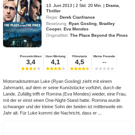
13. Juni 2013
|
2 Std. 20 Min.
|
Drama
,
Thriller
Regie:
Derek Cianfrance
Besetzung:
Ryan Gosling
,
Bradley
Cooper
,
Eva Mendes
Originaltitel:
The Place Beyond the Pines
Pressekritiken
User-Wertung
Filmstarts
Meine Freunde
3,4
4,1
4,5
--
Motorradstuntman Luke (Ryan Gosling) zieht mit einem
Jahrmarkt, auf dem er seine Kunststücke vorführt, durch die
Lande. Zufällig trifft er Romina (Eva Mendes) wieder, eine Frau,
mit der er einst einen One-Night-Stand hatte. Romina wurde
schwanger und der kleine Sohn der beiden ist mittlerweile ein
Jahr alt. Für Luke kommt die Nachricht, dass er ...