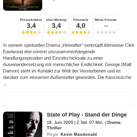
Pressekritiken
User-Wertung
Filmstarts
Meine Freunde
3,4
3,4
4,0
--
In seinem spirituellen Drama „Hereafter“ verknüpft Altmeister Clint
Eastwood drei vorerst unzusammenhängende
Handlungsepisoden und Einzelschicksale zu einer
Auseinandersetzung mit menschlicher Endlichkeit. George (Matt
Damon) steht im Kontakt zur Welt der Verstorbenen und ist
darüber zum einsamen Außenseiter geworden. Die französische
...
State of Play - Stand der Dinge
18. Juni 2009
|
2 Std. 07 Min.
|
Drama
,
Thriller
Regie:
Kevin Macdonald