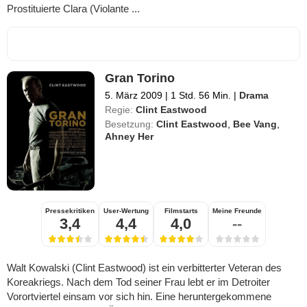
Prostituierte Clara (Violante ...
Gran Torino
5. März 2009
|
1 Std. 56 Min.
|
Drama
Regie:
Clint Eastwood
Besetzung:
Clint Eastwood
,
Bee Vang
,
Ahney Her
Pressekritiken
User-Wertung
Filmstarts
Meine Freunde
3,4
4,4
4,0
--
Walt Kowalski (Clint Eastwood) ist ein verbitterter Veteran des
Koreakriegs. Nach dem Tod seiner Frau lebt er im Detroiter
Vorortviertel einsam vor sich hin. Eine heruntergekommene