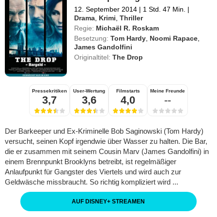
12. September 2014
|
1 Std. 47 Min.
|
Drama
,
Krimi
,
Thriller
Regie:
Michaël R. Roskam
Besetzung:
Tom Hardy
,
Noomi Rapace
,
James Gandolfini
Originaltitel:
The Drop
Pressekritiken
User-Wertung
Filmstarts
Meine Freunde
3,7
3,6
4,0
--
Der Barkeeper und Ex-Kriminelle Bob Saginowski (Tom Hardy)
versucht, seinen Kopf irgendwie über Wasser zu halten. Die Bar,
die er zusammen mit seinem Cousin Marv (James Gandolfini) in
einem Brennpunkt Brooklyns betreibt, ist regelmäßiger
Anlaufpunkt für Gangster des Viertels und wird auch zur
Geldwäsche missbraucht. So richtig kompliziert wird ...
AUF DISNEY
+
STREAMEN