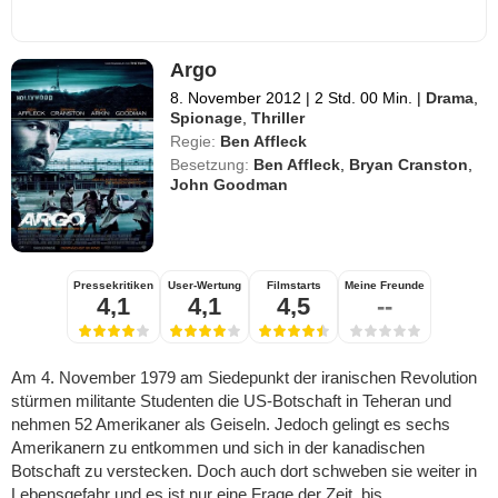
Argo
8. November 2012
|
2 Std. 00 Min.
|
Drama
,
Spionage
,
Thriller
Regie:
Ben Affleck
Besetzung:
Ben Affleck
,
Bryan Cranston
,
John Goodman
Pressekritiken
User-Wertung
Filmstarts
Meine Freunde
4,1
4,1
4,5
--
Am 4. November 1979 am Siedepunkt der iranischen Revolution
stürmen militante Studenten die US-Botschaft in Teheran und
nehmen 52 Amerikaner als Geiseln. Jedoch gelingt es sechs
Amerikanern zu entkommen und sich in der kanadischen
Botschaft zu verstecken. Doch auch dort schweben sie weiter in
Lebensgefahr und es ist nur eine Frage der Zeit, bis ...