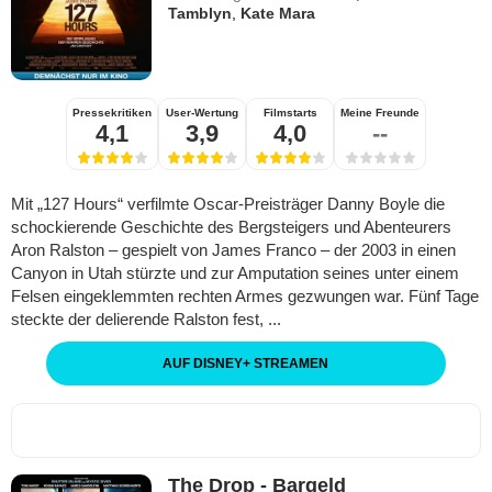
Tamblyn
,
Kate Mara
Pressekritiken
User-Wertung
Filmstarts
Meine Freunde
4,1
3,9
4,0
--
Mit „127 Hours“ verfilmte Oscar-Preisträger Danny Boyle die
schockierende Geschichte des Bergsteigers und Abenteurers
Aron Ralston – gespielt von James Franco – der 2003 in einen
Canyon in Utah stürzte und zur Amputation seines unter einem
Felsen eingeklemmten rechten Armes gezwungen war. Fünf Tage
steckte der delierende Ralston fest, ...
AUF DISNEY
+
STREAMEN
The Drop - Bargeld