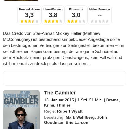
Pressekritiken
User-Wertung
Filmstarts
Meine Freunde
3,3
3,8
3,0
--
Das Credo von Star-Anwalt Mickey Haller (Matthew
McConaughey) ist bestechend simpel: Jeder Angeklagte sollte
den bestmöglichen Verteidiger zur Seite gestellt bekommen – ihn
selbst! Seinen Papierkram besorgt der arrogante Schnösel auf
dem Rücksitz seiner protzigen Dienstwagens; kein Fall war und
ist ihm jemals zu dreckig, als dass er seinen ...
The Gambler
15. Januar 2015
|
1 Std. 51 Min.
|
Drama
,
Krimi
,
Thriller
Regie:
Rupert Wyatt
Besetzung:
Mark Wahlberg
,
John
Goodman
,
Brie Larson