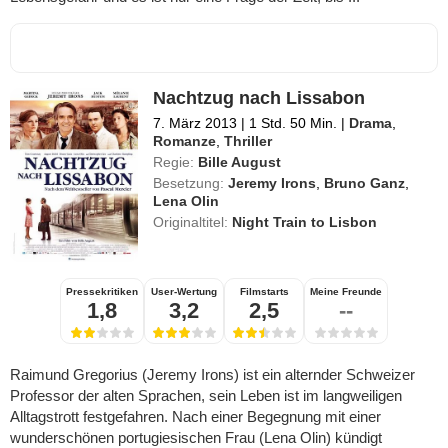
Nachtzug nach Lissabon
7. März 2013
|
1 Std. 50 Min.
|
Drama
,
Romanze
,
Thriller
Regie:
Bille August
Besetzung:
Jeremy Irons
,
Bruno Ganz
,
Lena Olin
Originaltitel:
Night Train to Lisbon
Pressekritiken
User-Wertung
Filmstarts
Meine Freunde
1,8
3,2
2,5
--
Raimund Gregorius (Jeremy Irons) ist ein alternder Schweizer
Professor der alten Sprachen, sein Leben ist im langweiligen
Alltagstrott festgefahren. Nach einer Begegnung mit einer
wunderschönen portugiesischen Frau (Lena Olin) kündigt