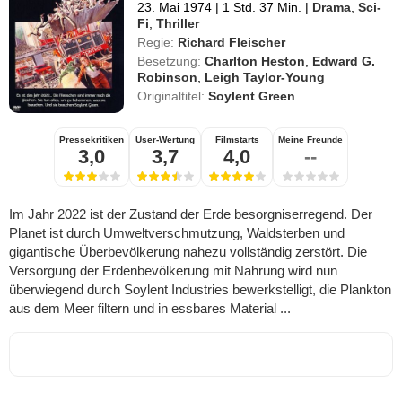
23. Mai 1974
|
1 Std. 37 Min.
|
Drama
,
Sci-
Fi
,
Thriller
Regie:
Richard Fleischer
Besetzung:
Charlton Heston
,
Edward G.
Robinson
,
Leigh Taylor-Young
Originaltitel:
Soylent Green
Pressekritiken
User-Wertung
Filmstarts
Meine Freunde
3,0
3,7
4,0
--
Im Jahr 2022 ist der Zustand der Erde besorgniserregend. Der
Planet ist durch Umweltverschmutzung, Waldsterben und
gigantische Überbevölkerung nahezu vollständig zerstört. Die
Versorgung der Erdenbevölkerung mit Nahrung wird nun
überwiegend durch Soylent Industries bewerkstelligt, die Plankton
aus dem Meer filtern und in essbares Material ...