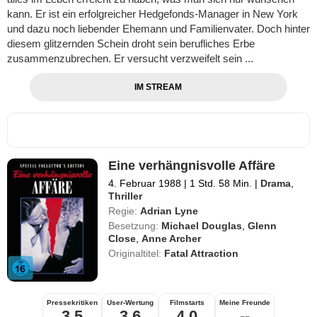
kann. Er ist ein erfolgreicher Hedgefonds-Manager in New York
und dazu noch liebender Ehemann und Familienvater. Doch hinter
diesem glitzernden Schein droht sein berufliches Erbe
zusammenzubrechen. Er versucht verzweifelt sein ...
IM STREAM
Eine verhängnisvolle Affäre
4. Februar 1988
|
1 Std. 58 Min.
|
Drama
,
Thriller
Regie:
Adrian Lyne
Besetzung:
Michael Douglas
,
Glenn
Close
,
Anne Archer
Originaltitel:
Fatal Attraction
Pressekritiken
User-Wertung
Filmstarts
Meine Freunde
3,5
3,6
4,0
--