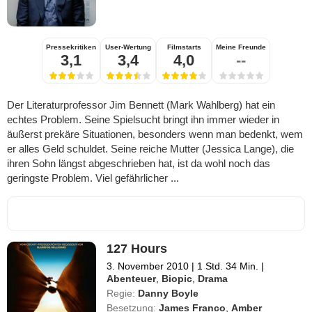
Pressekritiken
User-Wertung
Filmstarts
Meine Freunde
3,1
3,4
4,0
--
Der Literaturprofessor Jim Bennett (Mark Wahlberg) hat ein
echtes Problem. Seine Spielsucht bringt ihn immer wieder in
äußerst prekäre Situationen, besonders wenn man bedenkt, wem
er alles Geld schuldet. Seine reiche Mutter (Jessica Lange), die
ihren Sohn längst abgeschrieben hat, ist da wohl noch das
geringste Problem. Viel gefährlicher ...
127 Hours
3. November 2010
|
1 Std. 34 Min.
|
Abenteuer
,
Biopic
,
Drama
Regie:
Danny Boyle
Besetzung:
James Franco
,
Amber