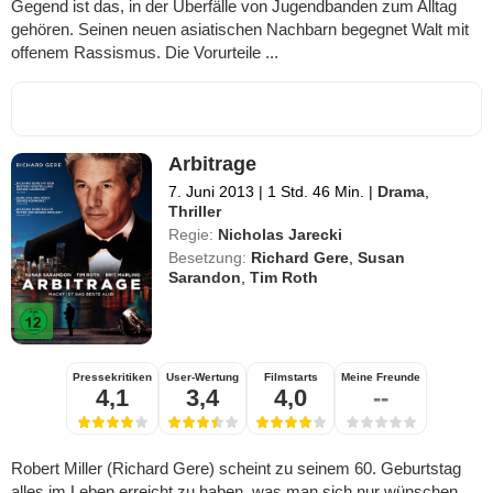
Gegend ist das, in der Überfälle von Jugendbanden zum Alltag
gehören. Seinen neuen asiatischen Nachbarn begegnet Walt mit
offenem Rassismus. Die Vorurteile ...
Arbitrage
7. Juni 2013
|
1 Std. 46 Min.
|
Drama
,
Thriller
Regie:
Nicholas Jarecki
Besetzung:
Richard Gere
,
Susan
Sarandon
,
Tim Roth
Pressekritiken
User-Wertung
Filmstarts
Meine Freunde
4,1
3,4
4,0
--
Robert Miller (Richard Gere) scheint zu seinem 60. Geburtstag
alles im Leben erreicht zu haben, was man sich nur wünschen