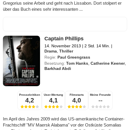
Gregorius seine Arbeit und geht nach Lissabon. Dort stolpert er
über das Buch eines sehr interessanten ...
Captain Phillips
14. November 2013
|
2 Std. 14 Min.
|
Drama
,
Thriller
Regie:
Paul Greengrass
Besetzung:
Tom Hanks
,
Catherine Keener
,
Barkhad Abdi
Pressekritiken
User-Wertung
Filmstarts
Meine Freunde
4,2
4,1
4,0
--
Im April des Jahres 2009 wird das US-amerikanische Container-
Frachtschiff "MV Maersk Alabama" vor der Ostküste Somalias