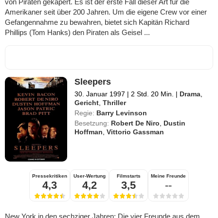
von Piraten gekapert. Es ist der erste Fall dieser Art für die
Amerikaner seit über 200 Jahren. Um die eigene Crew vor einer
Gefangennahme zu bewahren, bietet sich Kapitän Richard
Phillips (Tom Hanks) den Piraten als Geisel ...
Sleepers
30. Januar 1997
|
2 Std. 20 Min.
|
Drama
,
Gericht
,
Thriller
Regie:
Barry Levinson
Besetzung:
Robert De Niro
,
Dustin
Hoffman
,
Vittorio Gassman
Pressekritiken
User-Wertung
Filmstarts
Meine Freunde
4,3
4,2
3,5
--
New York in den sechziger Jahren: Die vier Freunde aus dem