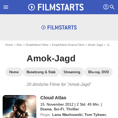
profil
menu
search
Home
Kino
Empfohlene Filme
Empfohlene Drama Filme
Amok-Jagd
Ähnliche Filme: Amok-Jagd"
Amok-Jagd
Home
Besetzung & Stab
Streaming
Blu-ray, DVD
20 ähnliche Filme für "Amok-Jagd"
Cloud Atlas
15. November 2012
|
2 Std. 45 Min.
|
Drama
,
Sci-Fi
,
Thriller
Regie:
Lana Wachowski
,
Tom Tykwer
,