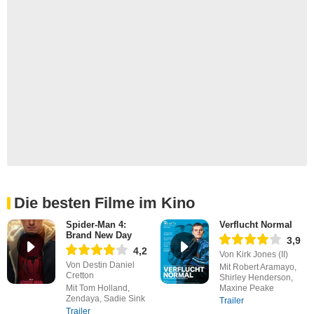
Die besten Filme im Kino
Spider-Man 4:
Verflucht Normal
Brand New Day
3,9
4,2
Von Kirk Jones (II)
Von Destin Daniel
Mit Robert Aramayo,
Cretton
Shirley Henderson,
Mit Tom Holland,
Maxine Peake
Zendaya, Sadie Sink
Trailer
Trailer