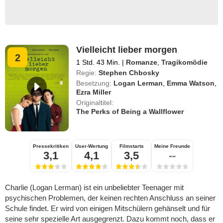
Vielleicht lieber morgen
2
1 Std. 43 Min.
|
Romanze
,
Tragikomödie
Regie:
Stephen Chbosky
Besetzung:
Logan Lerman
,
Emma Watson
,
Ezra Miller
Originaltitel:
The Perks of Being a Wallflower
Pressekritiken
User-Wertung
Filmstarts
Meine Freunde
3,1
4,1
3,5
--
Charlie (Logan Lerman) ist ein unbeliebter Teenager mit
psychischen Problemen, der keinen rechten Anschluss an seiner
Schule findet. Er wird von einigen Mitschülern gehänselt und für
seine sehr spezielle Art ausgegrenzt. Dazu kommt noch, dass er