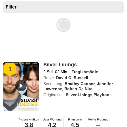
Filter
Silver Linings
1
2 Std. 02 Min.
|
Tragikomödie
Regie:
David O. Russell
Besetzung:
Bradley Cooper
,
Jennifer
Lawrence
,
Robert De Niro
Originaltitel:
Silver Linings Playbook
Pressekritiken
User-Wertung
Filmstarts
Meine Freunde
3,8
4,2
4,5
--