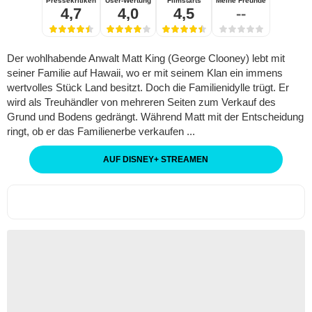
Pressekritiken
User-Wertung
Filmstarts
Meine Freunde
4,7
4,0
4,5
--
Der wohlhabende Anwalt Matt King (George Clooney) lebt mit
seiner Familie auf Hawaii, wo er mit seinem Klan ein immens
wertvolles Stück Land besitzt. Doch die Familienidylle trügt. Er
wird als Treuhändler von mehreren Seiten zum Verkauf des
Grund und Bodens gedrängt. Während Matt mit der Entscheidung
ringt, ob er das Familienerbe verkaufen ...
AUF DISNEY
+
STREAMEN