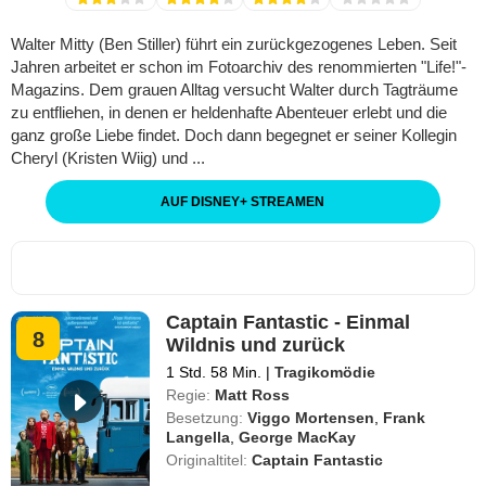
Walter Mitty (Ben Stiller) führt ein zurückgezogenes Leben. Seit
Jahren arbeitet er schon im Fotoarchiv des renommierten "Life!"-
Magazins. Dem grauen Alltag versucht Walter durch Tagträume
zu entfliehen, in denen er heldenhafte Abenteuer erlebt und die
ganz große Liebe findet. Doch dann begegnet er seiner Kollegin
Cheryl (Kristen Wiig) und ...
AUF DISNEY
+
STREAMEN
Captain Fantastic - Einmal
8
Wildnis und zurück
1 Std. 58 Min.
|
Tragikomödie
Regie:
Matt Ross
Besetzung:
Viggo Mortensen
,
Frank
Langella
,
George MacKay
Originaltitel:
Captain Fantastic