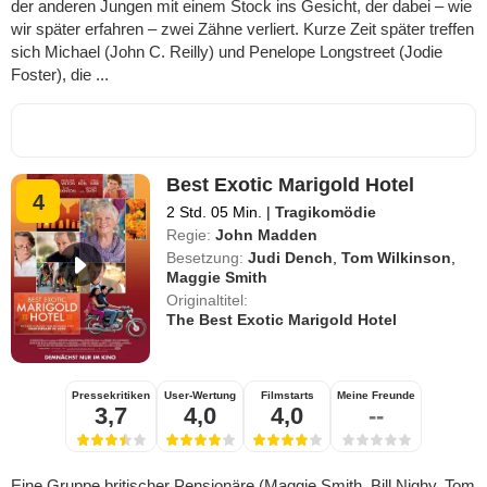
der anderen Jungen mit einem Stock ins Gesicht, der dabei – wie
wir später erfahren – zwei Zähne verliert. Kurze Zeit später treffen
sich Michael (John C. Reilly) und Penelope Longstreet (Jodie
Foster), die ...
Best Exotic Marigold Hotel
4
2 Std. 05 Min.
|
Tragikomödie
Regie:
John Madden
Besetzung:
Judi Dench
,
Tom Wilkinson
,
Maggie Smith
Originaltitel:
The Best Exotic Marigold Hotel
Pressekritiken
User-Wertung
Filmstarts
Meine Freunde
3,7
4,0
4,0
--
Eine Gruppe britischer Pensionäre (Maggie Smith, Bill Nighy, Tom