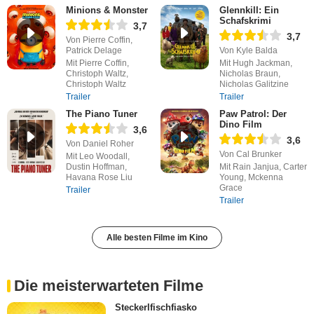
Minions & Monster
Glennkill: Ein
Schafskrimi
3,7
3,7
Von Pierre Coffin,
Patrick Delage
Von Kyle Balda
Mit Pierre Coffin,
Mit Hugh Jackman,
Christoph Waltz,
Nicholas Braun,
Christoph Waltz
Nicholas Galitzine
Trailer
Trailer
The Piano Tuner
Paw Patrol: Der
Dino Film
3,6
3,6
Von Daniel Roher
Von Cal Brunker
Mit Leo Woodall,
Dustin Hoffman,
Mit Rain Janjua, Carter
Havana Rose Liu
Young, Mckenna
Grace
Trailer
Trailer
Alle besten Filme im Kino
Die meisterwarteten Filme
Steckerlfischfiasko