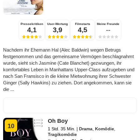
Pressekritiken
User-Wertung
Filmstarts
Meine Freunde
4,1
3,9
4,5
--
Nachdem ihr Ehemann Hal (Alec Baldwin) wegen Betrugs
festgenommen und das gemeinsame Vermögen beschlagnahmt
wurde, sieht sich Jasmine (Cate Blanchet) gezwungen, ihr
komfortables Leben in Manhattans Upper-Class aufzugeben und
nach San Fransisco in die kleine Mietwohnung ihrer Schwester
Ginger (Sally Hawkins) zu ziehen. Dort angekommen, kann sie
die ...
Oh Boy
10
1 Std. 35 Min.
|
Drama
,
Komödie
,
Tragikomödie