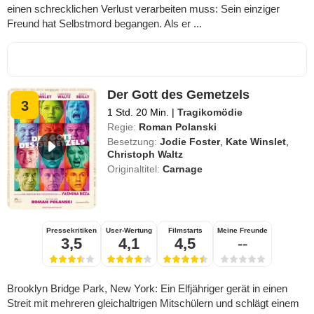
einen schrecklichen Verlust verarbeiten muss: Sein einziger
Freund hat Selbstmord begangen. Als er ...
Der Gott des Gemetzels
3
1 Std. 20 Min.
|
Tragikomödie
Regie:
Roman Polanski
Besetzung:
Jodie Foster
,
Kate Winslet
,
Christoph Waltz
Originaltitel:
Carnage
Pressekritiken
User-Wertung
Filmstarts
Meine Freunde
3,5
4,1
4,5
--
Brooklyn Bridge Park, New York: Ein Elfjähriger gerät in einen
Streit mit mehreren gleichaltrigen Mitschülern und schlägt einem