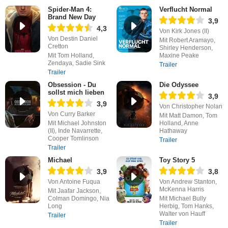
Spider-Man 4:
Verflucht Normal
Brand New Day
3,9
4,3
Von Kirk Jones (II)
Von Destin Daniel
Mit Robert Aramayo,
Cretton
Shirley Henderson,
Mit Tom Holland,
Maxine Peake
Zendaya, Sadie Sink
Trailer
Trailer
Obsession - Du
Die Odyssee
sollst mich lieben
3,9
3,9
Von Christopher Nolan
Von Curry Barker
Mit Matt Damon, Tom
Mit Michael Johnston
Holland, Anne
(II), Inde Navarrette,
Hathaway
Cooper Tomlinson
Trailer
Trailer
Michael
Toy Story 5
3,9
3,8
Von Antoine Fuqua
Von Andrew Stanton,
McKenna Harris
Mit Jaafar Jackson,
Colman Domingo, Nia
Mit Michael Bully
Long
Herbig, Tom Hanks,
Walter von Hauff
Trailer
Trailer