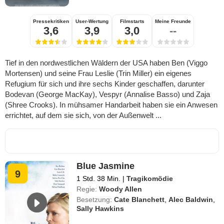
Pressekritiken
User-Wertung
Filmstarts
Meine Freunde
3,6
3,9
3,0
--
Tief in den nordwestlichen Wäldern der USA haben Ben (Viggo
Mortensen) und seine Frau Leslie (Trin Miller) ein eigenes
Refugium für sich und ihre sechs Kinder geschaffen, darunter
Bodevan (George MacKay), Vespyr (Annalise Basso) und Zaja
(Shree Crooks). In mühsamer Handarbeit haben sie ein Anwesen
errichtet, auf dem sie sich, von der Außenwelt ...
Blue Jasmine
9
1 Std. 38 Min.
|
Tragikomödie
Regie:
Woody Allen
Besetzung:
Cate Blanchett
,
Alec Baldwin
,
Sally Hawkins