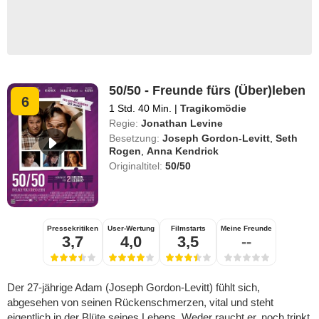
50/50 - Freunde fürs (Über)leben
6
1 Std. 40 Min.
|
Tragikomödie
Regie:
Jonathan Levine
Besetzung:
Joseph Gordon-Levitt
,
Seth
Rogen
,
Anna Kendrick
Originaltitel:
50/50
Pressekritiken
User-Wertung
Filmstarts
Meine Freunde
3,7
4,0
3,5
--
Der 27-jährige Adam (Joseph Gordon-Levitt) fühlt sich,
abgesehen von seinen Rückenschmerzen, vital und steht
eigentlich in der Blüte seines Lebens. Weder raucht er, noch trinkt