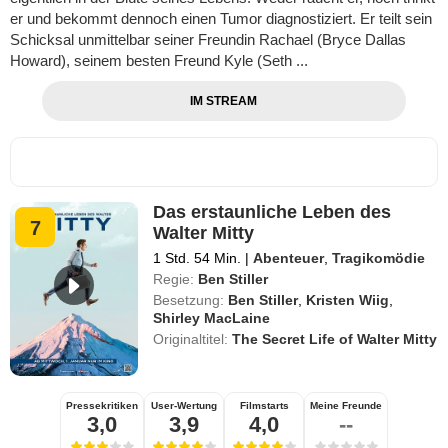
er und bekommt dennoch einen Tumor diagnostiziert. Er teilt sein
Schicksal unmittelbar seiner Freundin Rachael (Bryce Dallas
Howard), seinem besten Freund Kyle (Seth ...
IM STREAM
Das erstaunliche Leben des
7
Walter Mitty
1 Std. 54 Min.
|
Abenteuer
,
Tragikomödie
Regie:
Ben Stiller
Besetzung:
Ben Stiller
,
Kristen Wiig
,
Shirley MacLaine
Originaltitel:
The Secret Life of Walter Mitty
Pressekritiken
User-Wertung
Filmstarts
Meine Freunde
3,0
3,9
4,0
--