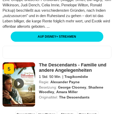
Wilkinson, Judi Dench, Celia Imrie, Penelope Wilton, Ronald
Pickup) beschließt aus verschiedensten Gründen, nach Indien
„outzusourcen” und in den Ruhestand zu gehen – dort ist das
Leben billiger, die karge Rente folglich mehr wert, und Exotik wird
offenbar allerorts geboten. ...
AUF DISNEY
+
STREAMEN
The Descendants - Familie und
5
andere Angelegenheiten
1 Std. 50 Min.
|
Tragikomödie
Regie:
Alexander Payne
Besetzung:
George Clooney
,
Shailene
Woodley
,
Amara Miller
Originaltitel:
The Descendants