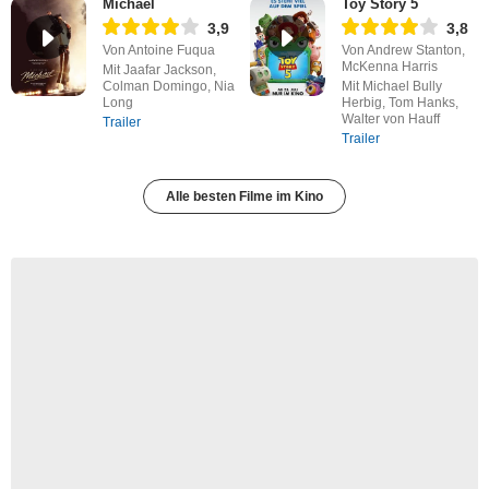
Michael
Toy Story 5
3,9
3,8
Von Antoine Fuqua
Von Andrew Stanton,
McKenna Harris
Mit Jaafar Jackson,
Colman Domingo, Nia
Mit Michael Bully
Long
Herbig, Tom Hanks,
Walter von Hauff
Trailer
Trailer
Alle besten Filme im Kino