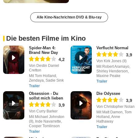
Alle Kino-Nachrichten DVD & Blu-ray
Die besten Filme im Kino
Spider-Man 4:
Verflucht Normal
Brand New Day
3,9
4,2
Von Kirk Jones (II)
Von Destin Daniel
Mit Robert Aramayo,
Cretton
Shirley Henderson,
Mit Tom Holland,
Maxine Peake
Zendaya, Sadie Sink
Trailer
Trailer
Obsession - Du
Die Odyssee
sollst mich lieben
3,9
3,9
Von Christopher Nolan
Von Curry Barker
Mit Matt Damon, Tom
Mit Michael Johnston
Holland, Anne
(II), Inde Navarrette,
Hathaway
Cooper Tomlinson
Trailer
Trailer