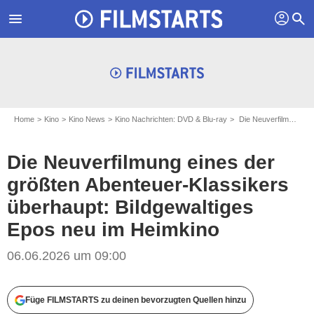
profil
menu
search
Home
Kino
Kino News
Kino Nachrichten: DVD & Blu-ray
Die Neuverfilmung eines der größten Abenteuer-Klassikers überhaupt: Bildgewaltiges Epos neu im Heimkino
Die Neuverfilmung eines der
größten Abenteuer-Klassikers
überhaupt: Bildgewaltiges
Epos neu im Heimkino
06.06.2026 um 09:00
Füge FILMSTARTS zu deinen bevorzugten Quellen hinzu