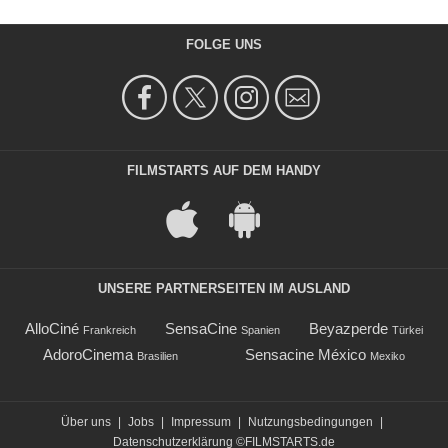
FOLGE UNS
FILMSTARTS AUF DEM HANDY
UNSERE PARTNERSEITEN IM AUSLAND
AlloCiné
SensaCine
Beyazperde
Frankreich
Spanien
Türkei
AdoroCinema
Sensacine México
Brasilien
Mexiko
Über uns
|
Jobs
|
Impressum
|
Nutzungsbedingungen
|
Datenschutzerklärung
©FILMSTARTS.de