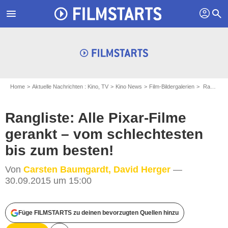
profil
menu
search
Home
Aktuelle Nachrichten : Kino, TV
Kino News
Film-Bildergalerien
Rangliste: Alle Pixar-Filme gerankt – vom schlechtesten bis zum besten!
Rangliste: Alle Pixar-Filme
gerankt – vom schlechtesten
bis zum besten!
Von
Carsten Baumgardt, David Herger
—
30.09.2015 um 15:00
Füge FILMSTARTS zu deinen bevorzugten Quellen hinzu
Pixar Animation Studios