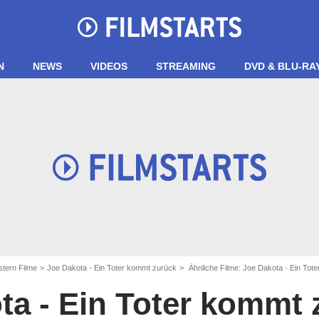
N
NEWS
VIDEOS
STREAMING
DVD & BLU-RA
tern Filme
Joe Dakota - Ein Toter kommt zurück
Ähnliche Filme: Joe Dakota - Ein Tot
ta - Ein Toter kommt 