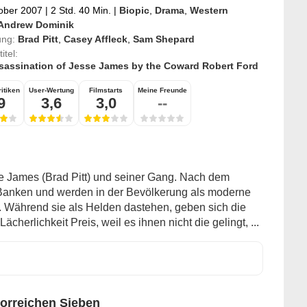
ober 2007
|
2 Std. 40 Min.
|
Biopic
,
Drama
,
Western
Andrew Dominik
ung:
Brad Pitt
,
Casey Affleck
,
Sam Shepard
itel:
sassination of Jesse James by the Coward Robert Ford
itiken
User-Wertung
Filmstarts
Meine Freunde
9
3,6
3,0
--
e James (Brad Pitt) und seiner Gang. Nach dem
 Banken und werden in der Bevölkerung als moderne
. Während sie als Helden dastehen, geben sich die
cherlichkeit Preis, weil es ihnen nicht die gelingt, ...
lorreichen Sieben