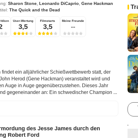
ung:
Sharon Stone
,
Leonardo DiCaprio
,
Gene Hackman
Tr
titel:
The Quick and the Dead
itiken
User-Wertung
Filmstarts
Meine Freunde
2
3,5
3,5
--
findet ein alljährlicher Schießwettbewerb statt, der
John Herod (Gene Hackman) veranstaltet wird und
den Auge in Auge gegenüberzustehen. Dieses Jahr
nd gegeneinander an: Ein schwedischer Champion ...
'
rmordung des Jesse James durch den
ing Robert Ford