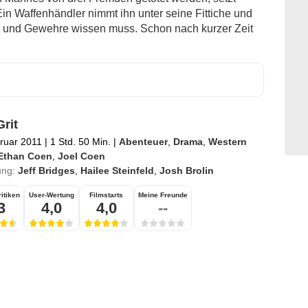
n Waffenhändler nimmt ihn unter seine Fittiche und
lts und Gewehre wissen muss. Schon nach kurzer Zeit
Grit
ruar 2011
|
1 Std. 50 Min.
|
Abenteuer
,
Drama
,
Western
Ethan Coen
,
Joel Coen
ung:
Jeff Bridges
,
Hailee Steinfeld
,
Josh Brolin
itiken
User-Wertung
Filmstarts
Meine Freunde
3
4,0
4,0
--