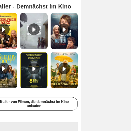
ailer - Demnächst im Kino
Steckerlfischfiasko Trailer DF
The End Of Oak Street Trailer (2) DF
Im Spiegel meiner Mutter Trailer DF
Sunny Dancer Trailer DF
Exit 8 Trailer DF
Der Regenmeister Trailer DF
Trailer von Filmen, die demnächst im Kino
anlaufen