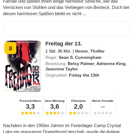
Familie und spielen ihnen einige harmlose Streiche, wie das
Verrücken von Stühlen und das Verbiegen von Besteck. Doch bei
diesen harmlosen Späßen bleibt es nicht ...
Freitag der 13.
8
1 Std. 36 Min.
|
Horror
,
Thriller
Regie:
Sean S. Cunningham
Besetzung:
Betsy Palmer
,
Adrienne King
,
Jeannine Taylor
Originaltitel:
Friday the 13th
Pressekritiken
User-Wertung
Filmstarts
Meine Freunde
3,3
3,6
2,0
--
Nachdem in den 1950er Jahren im Ferienlager Camp Crystal
Lake ein grausamer Doppelmord geschah, wurde die Anlage