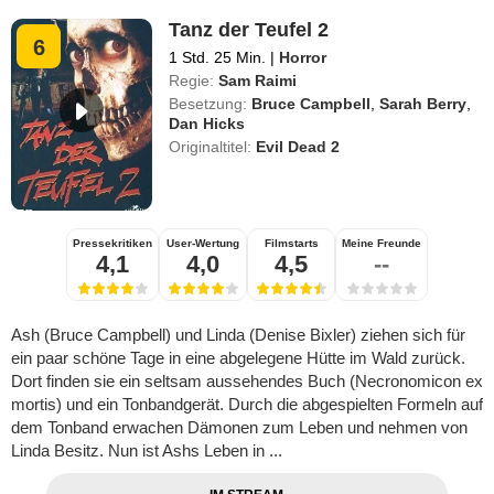
Tanz der Teufel 2
6
1 Std. 25 Min.
|
Horror
Regie:
Sam Raimi
Besetzung:
Bruce Campbell
,
Sarah Berry
,
Dan Hicks
Originaltitel:
Evil Dead 2
Pressekritiken
User-Wertung
Filmstarts
Meine Freunde
4,1
4,0
4,5
--
Ash (Bruce Campbell) und Linda (Denise Bixler) ziehen sich für
ein paar schöne Tage in eine abgelegene Hütte im Wald zurück.
Dort finden sie ein seltsam aussehendes Buch (Necronomicon ex
mortis) und ein Tonbandgerät. Durch die abgespielten Formeln auf
dem Tonband erwachen Dämonen zum Leben und nehmen von
Linda Besitz. Nun ist Ashs Leben in ...