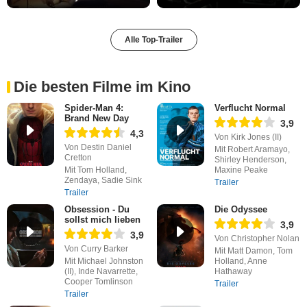
Alle Top-Trailer
Die besten Filme im Kino
Spider-Man 4:
Verflucht Normal
Brand New Day
3,9
4,3
Von Kirk Jones (II)
Von Destin Daniel
Mit Robert Aramayo,
Cretton
Shirley Henderson,
Mit Tom Holland,
Maxine Peake
Zendaya, Sadie Sink
Trailer
Trailer
Obsession - Du
Die Odyssee
sollst mich lieben
3,9
3,9
Von Christopher Nolan
Von Curry Barker
Mit Matt Damon, Tom
Mit Michael Johnston
Holland, Anne
(II), Inde Navarrette,
Hathaway
Cooper Tomlinson
Trailer
Trailer