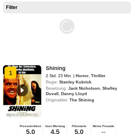
Filter
Shining
1
2 Std. 23 Min.
|
Horror
,
Thriller
Regie:
Stanley Kubrick
Besetzung:
Jack Nicholson
,
Shelley
Duvall
,
Danny Lloyd
Originaltitel:
The Shining
Pressekritiken
User-Wertung
Filmstarts
Meine Freunde
5,0
4,5
5,0
--