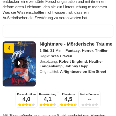
entdecken eine zerstörte Forschungsstation und mit ihr einen
deformierten Leichnam, den sie zur Untersuchung mitnehmen.
Was die Wissenschaftler nicht wissen, ist, dass ein
Außerirdischer die Zerstörung zu verantworten hat. ...
Nightmare - Mörderische Träume
4
1 Std. 31 Min.
|
Fantasy
,
Horror
,
Thriller
Regie:
Wes Craven
Besetzung:
Robert Englund
,
Heather
Langenkamp
,
Johnny Depp
Originaltitel:
A Nightmare on Elm Street
Pressekritiken
User-Wertung
Filmstarts
Meine Freunde
4,0
4,1
4,5
--
Mit "Fingernägeln" aus blankem Stahl erscheint das Monsters