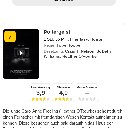
IM STREAM
Poltergeist
7
1 Std. 55 Min.
|
Fantasy
,
Horror
Regie:
Tobe Hooper
Besetzung:
Craig T. Nelson
,
JoBeth
Williams
,
Heather O'Rourke
User-Wertung
Filmstarts
Meine Freunde
3,9
4,0
--
Die junge Carol Anne Freeling (Heather O'Rourke) scheint durch
einen Fernseher mit fremdartigen Wesen Kontakt aufnehmen zu
können. Diese besuchen auch bald daraufhin das Haus der