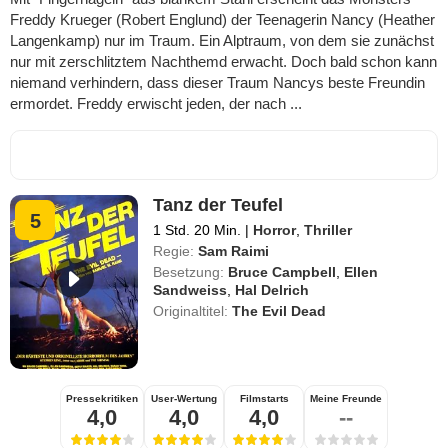
Freddy Krueger (Robert Englund) der Teenagerin Nancy (Heather
Langenkamp) nur im Traum. Ein Alptraum, von dem sie zunächst
nur mit zerschlitztem Nachthemd erwacht. Doch bald schon kann
niemand verhindern, dass dieser Traum Nancys beste Freundin
ermordet. Freddy erwischt jeden, der nach ...
Tanz der Teufel
5
1 Std. 20 Min.
|
Horror
,
Thriller
Regie:
Sam Raimi
Besetzung:
Bruce Campbell
,
Ellen
Sandweiss
,
Hal Delrich
Originaltitel:
The Evil Dead
Pressekritiken
User-Wertung
Filmstarts
Meine Freunde
4,0
4,0
4,0
--