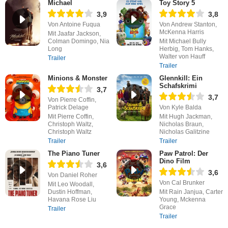
Michael
Toy Story 5
3,9
3,8
Von Antoine Fuqua
Von Andrew Stanton,
McKenna Harris
Mit Jaafar Jackson,
Colman Domingo, Nia
Mit Michael Bully
Long
Herbig, Tom Hanks,
Walter von Hauff
Trailer
Trailer
Minions & Monster
Glennkill: Ein
Schafskrimi
3,7
3,7
Von Pierre Coffin,
Patrick Delage
Von Kyle Balda
Mit Pierre Coffin,
Mit Hugh Jackman,
Christoph Waltz,
Nicholas Braun,
Christoph Waltz
Nicholas Galitzine
Trailer
Trailer
The Piano Tuner
Paw Patrol: Der
Dino Film
3,6
3,6
Von Daniel Roher
Von Cal Brunker
Mit Leo Woodall,
Dustin Hoffman,
Mit Rain Janjua, Carter
Havana Rose Liu
Young, Mckenna
Grace
Trailer
Trailer