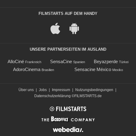
FILMSTARTS AUF DEM HANDY
UNSERE PARTNERSEITEN IM AUSLAND
AlloCiné
SensaCine
Beyazperde
Frankreich
Spanien
Türkei
AdoroCinema
Sensacine México
Brasilien
Mexiko
Über uns
|
Jobs
|
Impressum
|
Nutzungsbedingungen
|
Datenschutzerklärung
©FILMSTARTS.de