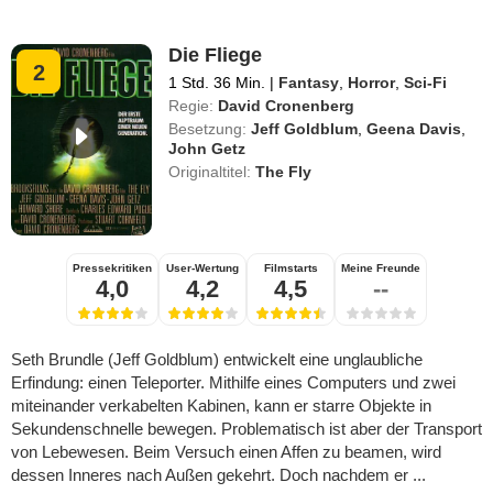
Die Fliege
2
1 Std. 36 Min.
|
Fantasy
,
Horror
,
Sci-Fi
Regie:
David Cronenberg
Besetzung:
Jeff Goldblum
,
Geena Davis
,
John Getz
Originaltitel:
The Fly
Pressekritiken
User-Wertung
Filmstarts
Meine Freunde
4,0
4,2
4,5
--
Seth Brundle (Jeff Goldblum) entwickelt eine unglaubliche
Erfindung: einen Teleporter. Mithilfe eines Computers und zwei
miteinander verkabelten Kabinen, kann er starre Objekte in
Sekundenschnelle bewegen. Problematisch ist aber der Transport
von Lebewesen. Beim Versuch einen Affen zu beamen, wird
dessen Inneres nach Außen gekehrt. Doch nachdem er ...