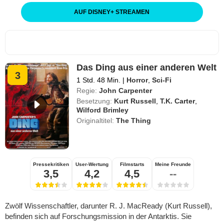
AUF DISNEY
+
STREAMEN
Das Ding aus einer anderen Welt
3
1 Std. 48 Min.
|
Horror
,
Sci-Fi
Regie:
John Carpenter
Besetzung:
Kurt Russell
,
T.K. Carter
,
Wilford Brimley
Originaltitel:
The Thing
Pressekritiken
User-Wertung
Filmstarts
Meine Freunde
3,5
4,2
4,5
--
Zwölf Wissenschaftler, darunter R. J. MacReady (Kurt Russell),
befinden sich auf Forschungsmission in der Antarktis. Sie