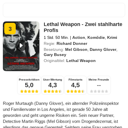
Lethal Weapon - Zwei stahlharte
3
Profis
1 Std. 50 Min.
|
Action
,
Komödie
,
Krimi
Regie:
Richard Donner
Besetzung:
Mel Gibson
,
Danny Glover
,
Gary Busey
Originaltitel:
Lethal Weapon
Pressekritiken
User-Wertung
Filmstarts
Meine Freunde
5,0
4,3
4,5
--
Roger Murtaugh (Danny Glover), ein alternder Polizeiinspektor
und Familienvater in Los Angeles, ist gerade 50 Jahre alt
geworden und geht ungerne Risiken ein. Sein neuer Partner,
Detective Martin Riggs (Mel Gibson) vom Drogendezernat, ist
allerdings das genaue Gegenteil: Seitdem seine Frau verstorben