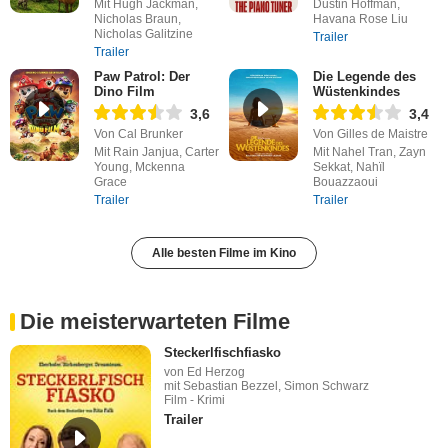
Mit Hugh Jackman,
Dustin Hoffman,
Nicholas Braun,
Havana Rose Liu
Nicholas Galitzine
Trailer
Trailer
Paw Patrol: Der
Die Legende des
Dino Film
Wüstenkindes
3,6
3,4
Von Cal Brunker
Von Gilles de Maistre
Mit Rain Janjua, Carter
Mit Nahel Tran, Zayn
Young, Mckenna
Sekkat, Nahïl
Grace
Bouazzaoui
Trailer
Trailer
Alle besten Filme im Kino
Die meisterwarteten Filme
Steckerlfischfiasko
von Ed Herzog
mit Sebastian Bezzel, Simon Schwarz
Film - Krimi
Trailer