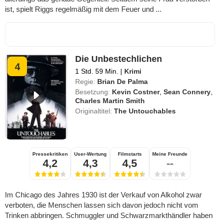
ist, spielt Riggs regelmäßig mit dem Feuer und ...
Die Unbestechlichen
4
1 Std. 59 Min.
|
Krimi
Regie:
Brian De Palma
Besetzung:
Kevin Costner
,
Sean Connery
,
Charles Martin Smith
Originaltitel:
The Untouchables
Pressekritiken
User-Wertung
Filmstarts
Meine Freunde
4,2
4,3
4,5
--
Im Chicago des Jahres 1930 ist der Verkauf von Alkohol zwar
verboten, die Menschen lassen sich davon jedoch nicht vom
Trinken abbringen. Schmuggler und Schwarzmarkthändler haben