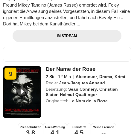
Freund Mikey Tandino (James Russo) ermordet wird. Foley
ignoriert die Anweisung seines Vorgesetzten, in diesem Fall keine
eigenen Ermittlungen anzustellen, und fährt nach Bevely Hills.
Dort hat Mikey bei dem Kunsthändler ...
IM STREAM
Der Name der Rose
9
2 Std. 12 Min.
|
Abenteuer
,
Drama
,
Krimi
Regie:
Jean-Jacques Annaud
Besetzung:
Sean Connery
,
Christian
Slater
,
Helmut Qualtinger
Originaltitel:
Le Nom de la Rose
Pressekritiken
User-Wertung
Filmstarts
Meine Freunde
3,8
4,1
4,5
--