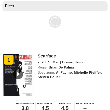
Filter
Scarface
1
2 Std. 45 Min.
|
Drama
,
Krimi
Regie:
Brian De Palma
Besetzung:
Al Pacino
,
Michelle Pfeiffer
,
Steven Bauer
Pressekritiken
User-Wertung
Filmstarts
Meine Freunde
3,8
4,5
4,5
--