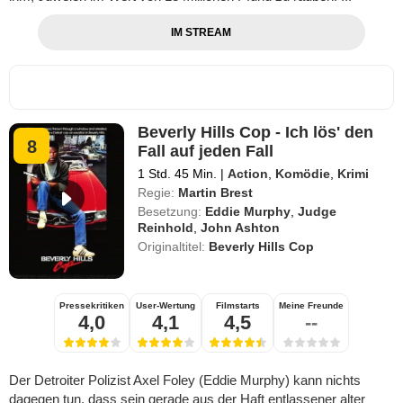
IM STREAM
Beverly Hills Cop - Ich lös' den
8
Fall auf jeden Fall
1 Std. 45 Min.
|
Action
,
Komödie
,
Krimi
Regie:
Martin Brest
Besetzung:
Eddie Murphy
,
Judge
Reinhold
,
John Ashton
Originaltitel:
Beverly Hills Cop
Pressekritiken
User-Wertung
Filmstarts
Meine Freunde
4,0
4,1
4,5
--
Der Detroiter Polizist Axel Foley (Eddie Murphy) kann nichts
dagegen tun, dass sein gerade aus der Haft entlassener alter