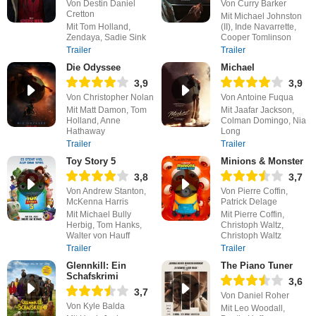
Von Destin Daniel
Von Curry Barker
Cretton
Mit Michael Johnston
Mit Tom Holland,
(II), Inde Navarrette,
Zendaya, Sadie Sink
Cooper Tomlinson
Trailer
Trailer
Die Odyssee
Michael
3,9
3,9
Von Christopher Nolan
Von Antoine Fuqua
Mit Matt Damon, Tom
Mit Jaafar Jackson,
Holland, Anne
Colman Domingo, Nia
Hathaway
Long
Trailer
Trailer
Toy Story 5
Minions & Monster
3,8
3,7
Von Andrew Stanton,
Von Pierre Coffin,
McKenna Harris
Patrick Delage
Mit Michael Bully
Mit Pierre Coffin,
Herbig, Tom Hanks,
Christoph Waltz,
Walter von Hauff
Christoph Waltz
Trailer
Trailer
Glennkill: Ein
The Piano Tuner
Schafskrimi
3,6
3,7
Von Daniel Roher
Von Kyle Balda
Mit Leo Woodall,