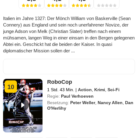
Italien im Jahre 1327: Der Mönch William von Baskerville (Sean
Connery) aus England und sein noch unerfahrener Novize, der
junge Adson von Melk (Christian Slater) treffen nach einem
mühsamen, langen Weg in einer einsam in den Bergen gelegenen
Abtei ein. Geschickt hat die beiden der Kaiser. In quasi
diplomatischer Mission sollen der ...
RoboCop
10
1 Std. 43 Min.
|
Action
,
Krimi
,
Sci-Fi
Regie:
Paul Verhoeven
Besetzung:
Peter Weller
,
Nancy Allen
,
Dan
O'Herlihy