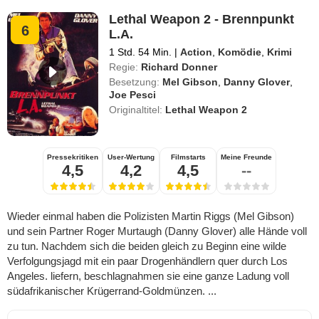
Lethal Weapon 2 - Brennpunkt
6
L.A.
1 Std. 54 Min.
|
Action
,
Komödie
,
Krimi
Regie:
Richard Donner
Besetzung:
Mel Gibson
,
Danny Glover
,
Joe Pesci
Originaltitel:
Lethal Weapon 2
Pressekritiken
User-Wertung
Filmstarts
Meine Freunde
4,5
4,2
4,5
--
Wieder einmal haben die Polizisten Martin Riggs (Mel Gibson)
und sein Partner Roger Murtaugh (Danny Glover) alle Hände voll
zu tun. Nachdem sich die beiden gleich zu Beginn eine wilde
Verfolgungsjagd mit ein paar Drogenhändlern quer durch Los
Angeles. liefern, beschlagnahmen sie eine ganze Ladung voll
südafrikanischer Krügerrand-Goldmünzen. ...