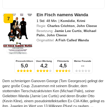
Ein Fisch namens Wanda
7
1 Std. 48 Min.
|
Komödie
,
Krimi
Regie:
Charles Crichton
,
John Cleese
Besetzung:
Jamie Lee Curtis
,
Michael
Palin
,
John Cleese
Originaltitel:
A Fish Called Wanda
Pressekritiken
User-Wertung
Filmstarts
Meine Freunde
5,0
4,2
4,5
--
Dem schmierigen Ganoven George (Tom Georgeson) gelingt der
ganz große Coup. Zusammen mit seinem Bruder, dem
stotternden Tierschutzaktivisten Ken (Michael Palin), seiner
Geliebten Wanda (Jamie Lee Curtis) und deren Bruder Otto
(Kevin Kline), einem pseudointellektuellen Ex-CIA-Killer, gelingt es
ihm, Juwelen im Wert von 13 Millionen Pfund zu rauben. ...