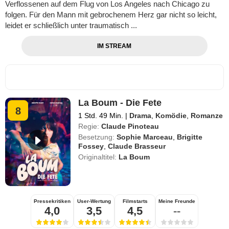
Verflossenen auf dem Flug von Los Angeles nach Chicago zu
folgen. Für den Mann mit gebrochenem Herz gar nicht so leicht,
leidet er schließlich unter traumatisch ...
IM STREAM
La Boum - Die Fete
8
1 Std. 49 Min.
|
Drama
,
Komödie
,
Romanze
Regie:
Claude Pinoteau
Besetzung:
Sophie Marceau
,
Brigitte
Fossey
,
Claude Brasseur
Originaltitel:
La Boum
Pressekritiken
User-Wertung
Filmstarts
Meine Freunde
4,0
3,5
4,5
--