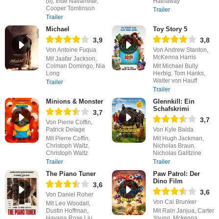
(II), Inde Navarrette,
Hathaway
Cooper Tomlinson
Trailer
Trailer
Michael
Toy Story 5
3,9
3,8
Von Antoine Fuqua
Von Andrew Stanton,
McKenna Harris
Mit Jaafar Jackson,
Colman Domingo, Nia
Mit Michael Bully
Long
Herbig, Tom Hanks,
Walter von Hauff
Trailer
Trailer
Minions & Monster
Glennkill: Ein
Schafskrimi
3,7
3,7
Von Pierre Coffin,
Patrick Delage
Von Kyle Balda
Mit Pierre Coffin,
Mit Hugh Jackman,
Christoph Waltz,
Nicholas Braun,
Christoph Waltz
Nicholas Galitzine
Trailer
Trailer
The Piano Tuner
Paw Patrol: Der
Dino Film
3,6
3,6
Von Daniel Roher
Von Cal Brunker
Mit Leo Woodall,
Dustin Hoffman,
Mit Rain Janjua, Carter
Havana Rose Liu
Young, Mckenna