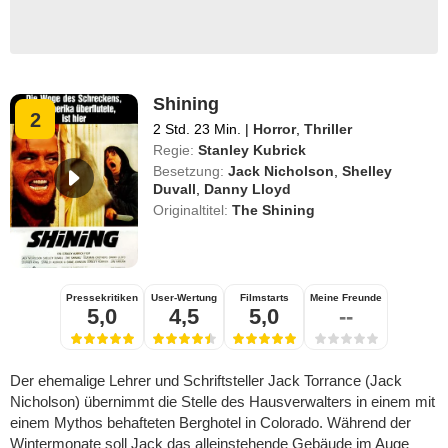
Shining
2
2 Std. 23 Min.
|
Horror
,
Thriller
Regie:
Stanley Kubrick
Besetzung:
Jack Nicholson
,
Shelley
Duvall
,
Danny Lloyd
Originaltitel:
The Shining
Pressekritiken
User-Wertung
Filmstarts
Meine Freunde
5,0
4,5
5,0
--
Der ehemalige Lehrer und Schriftsteller Jack Torrance (Jack
Nicholson) übernimmt die Stelle des Hausverwalters in einem mit
einem Mythos behafteten Berghotel in Colorado. Während der
Wintermonate soll Jack das alleinstehende Gebäude im Auge