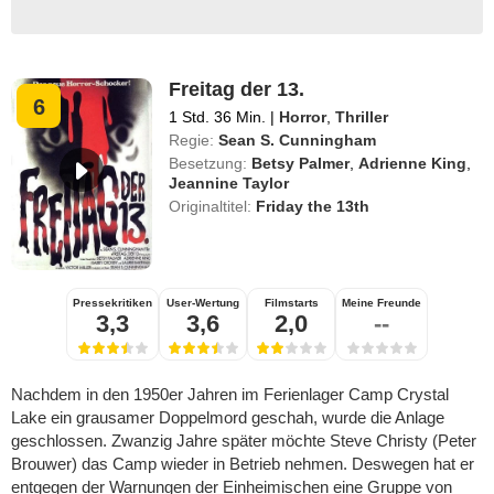
Freitag der 13.
6
1 Std. 36 Min.
|
Horror
,
Thriller
Regie:
Sean S. Cunningham
Besetzung:
Betsy Palmer
,
Adrienne King
,
Jeannine Taylor
Originaltitel:
Friday the 13th
Pressekritiken
User-Wertung
Filmstarts
Meine Freunde
3,3
3,6
2,0
--
Nachdem in den 1950er Jahren im Ferienlager Camp Crystal
Lake ein grausamer Doppelmord geschah, wurde die Anlage
geschlossen. Zwanzig Jahre später möchte Steve Christy (Peter
Brouwer) das Camp wieder in Betrieb nehmen. Deswegen hat er
entgegen der Warnungen der Einheimischen eine Gruppe von