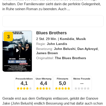
behalten. Der Familienvater sieht darin die perfekte Gelegenheit,
in Ruhe seinen Roman zu beenden. Auch ...
Blues Brothers
3
2 Std. 29 Min.
|
Komödie
,
Musik
Regie:
John Landis
Besetzung:
John Belushi
,
Dan Aykroyd
,
James Brown
Originaltitel:
The Blues Brothers
Pressekritiken
User-Wertung
Filmstarts
Meine Freunde
4,1
4,4
5,0
--
Gerade erst aus dem Gefängnis entlassen, gelobt der Ganove
Jake (John Belushi) endlich Besserung und hat dafür auch schon