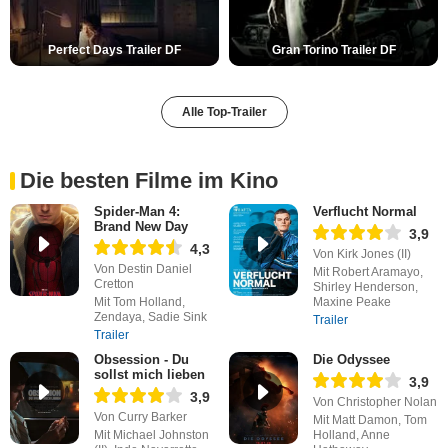
Perfect Days Trailer DF
Gran Torino Trailer DF
Alle Top-Trailer
Die besten Filme im Kino
Spider-Man 4:
Verflucht Normal
Brand New Day
3,9
4,3
Von Kirk Jones (II)
Von Destin Daniel
Mit Robert Aramayo,
Cretton
Shirley Henderson,
Mit Tom Holland,
Maxine Peake
Zendaya, Sadie Sink
Trailer
Trailer
Obsession - Du
Die Odyssee
sollst mich lieben
3,9
3,9
Von Christopher Nolan
Von Curry Barker
Mit Matt Damon, Tom
Mit Michael Johnston
Holland, Anne