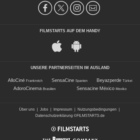
FILMSTARTS AUF DEM HANDY
UNSERE PARTNERSEITEN IM AUSLAND
AlloCiné
SensaCine
Beyazperde
Frankreich
Spanien
Türkei
AdoroCinema
Sensacine México
Brasilien
Mexiko
Über uns
|
Jobs
|
Impressum
|
Nutzungsbedingungen
|
Datenschutzerklärung
©FILMSTARTS.de