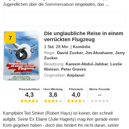
Jugendlichen über die Sommersaison eingeladen, das ...
Die unglaubliche Reise in einem
7
verrückten Flugzeug
1 Std. 28 Min.
|
Komödie
Regie:
David Zucker
,
Jim Abrahams
,
Jerry
Zucker
Besetzung:
Kareem Abdul-Jabbar
,
Leslie
Nielsen
,
Peter Graves
Originaltitel:
Airplane!
Pressekritiken
User-Wertung
Filmstarts
Meine Freunde
4,3
3,6
4,0
--
Kampfpilot Ted Striker (Robert Hays) ist keiner, der schnell
aufgibt. Seine Ex Elaine (Julie Hagerty) mag ihm gerade einen
Korb gegeben haben - doch das hindert ihn nicht daran, seiner