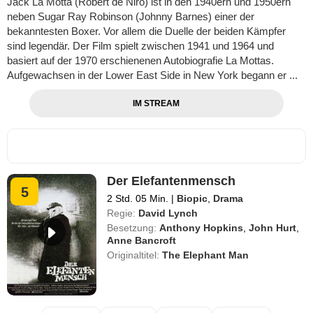
Jack La Motta (Robert de Niro) ist in den 1940ern und 1950ern
neben Sugar Ray Robinson (Johnny Barnes) einer der
bekanntesten Boxer. Vor allem die Duelle der beiden Kämpfer
sind legendär. Der Film spielt zwischen 1941 und 1964 und
basiert auf der 1970 erschienenen Autobiografie La Mottas.
Aufgewachsen in der Lower East Side in New York begann er ...
IM STREAM
Der Elefantenmensch
5
2 Std. 05 Min.
|
Biopic
,
Drama
Regie:
David Lynch
Besetzung:
Anthony Hopkins
,
John Hurt
,
Anne Bancroft
Originaltitel:
The Elephant Man