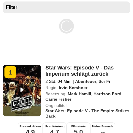
Filter
Star Wars: Episode V - Das
1
Imperium schlägt zurück
2 Std. 04 Min.
|
Abenteuer
,
Sci-Fi
Regie:
Irvin Kershner
Besetzung:
Mark Hamill
,
Harrison Ford
,
Carrie Fisher
Originaltitel:
Star Wars: Episode V - The Empire Strikes
Back
Pressekritiken
User-Wertung
Filmstarts
Meine Freunde
4,9
4,7
5,0
--