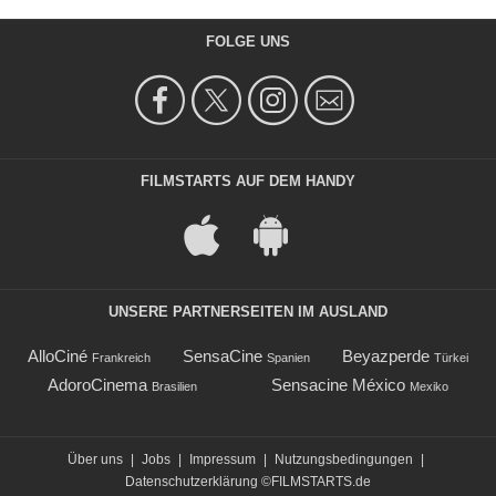
FOLGE UNS
FILMSTARTS AUF DEM HANDY
UNSERE PARTNERSEITEN IM AUSLAND
AlloCiné
SensaCine
Beyazperde
Frankreich
Spanien
Türkei
AdoroCinema
Sensacine México
Brasilien
Mexiko
Über uns
|
Jobs
|
Impressum
|
Nutzungsbedingungen
|
Datenschutzerklärung
©FILMSTARTS.de