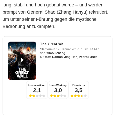
lang, stabil und hoch gebaut wurde – und werden
prompt von General Shao (
Zhang Hanyu
) rekrutiert,
um unter seiner Führung gegen die mystische
Bedrohung anzukämpfen.
The Great Wall
Starttermin
12. Januar 2017
|
1 Std. 44 Min.
Von
Yimou Zhang
Mit
Matt Damon
,
Jing Tian
,
Pedro Pascal
Pressekritiken
User-Wertung
Filmstarts
2,1
3,0
3,5