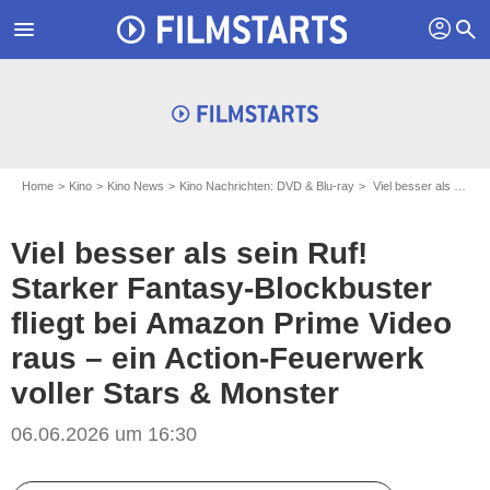
profil
menu
search
Home
Kino
Kino News
Kino Nachrichten: DVD & Blu-ray
Viel besser als sein Ruf! Starker Fantasy-Blockbuster fliegt bei Amazon Prime Video raus – ein Action-Feuerwerk voller Stars & Monster
Viel besser als sein Ruf!
Starker Fantasy-Blockbuster
fliegt bei Amazon Prime Video
raus – ein Action-Feuerwerk
voller Stars & Monster
06.06.2026 um 16:30