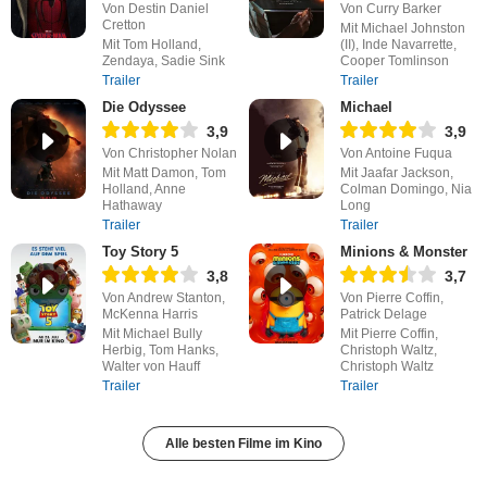
Von Destin Daniel
Von Curry Barker
Cretton
Mit Michael Johnston
Mit Tom Holland,
(II), Inde Navarrette,
Zendaya, Sadie Sink
Cooper Tomlinson
Trailer
Trailer
Die Odyssee
Michael
3,9
3,9
Von Christopher Nolan
Von Antoine Fuqua
Mit Matt Damon, Tom
Mit Jaafar Jackson,
Holland, Anne
Colman Domingo, Nia
Hathaway
Long
Trailer
Trailer
Toy Story 5
Minions & Monster
3,8
3,7
Von Andrew Stanton,
Von Pierre Coffin,
McKenna Harris
Patrick Delage
Mit Michael Bully
Mit Pierre Coffin,
Herbig, Tom Hanks,
Christoph Waltz,
Walter von Hauff
Christoph Waltz
Trailer
Trailer
Alle besten Filme im Kino