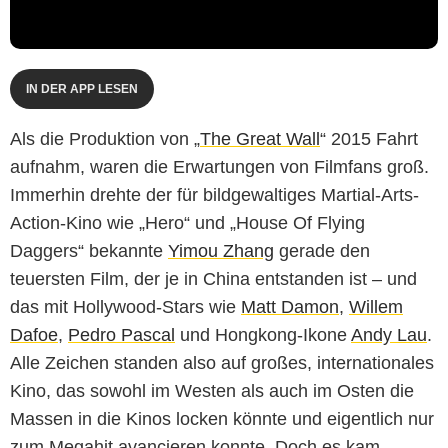
IN DER APP LESEN
Als die Produktion von „
The Great Wall
“ 2015 Fahrt
aufnahm, waren die Erwartungen von Filmfans groß.
Immerhin drehte der für bildgewaltiges Martial-Arts-
Action-Kino wie „Hero“ und „House Of Flying
Daggers“ bekannte
Yimou Zhang
gerade den
teuersten Film, der je in China entstanden ist – und
das mit Hollywood-Stars wie
Matt Damon
,
Willem
Dafoe
,
Pedro Pascal
und Hongkong-Ikone
Andy Lau
.
Alle Zeichen standen also auf großes, internationales
Kino, das sowohl im Westen als auch im Osten die
Massen in die Kinos locken könnte und eigentlich nur
zum Megahit avancieren konnte. Doch es kam