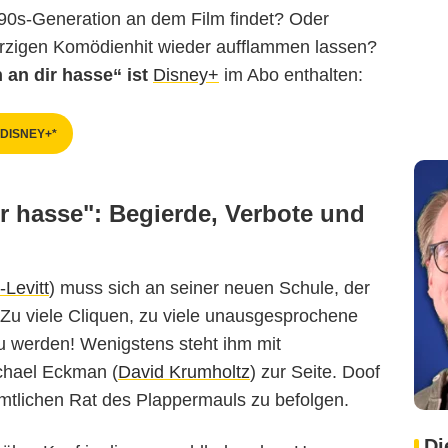
e 90s-Generation an dem Film findet? Oder
herzigen Komödienhit wieder aufflammen lassen?
 an dir hasse“ ist
Disney+
im Abo enthalten:
 DISNEY+*
ir hasse": Begierde, Verbote und
Levitt
) muss sich an seiner neuen Schule, der
 Zu viele Cliquen, zu viele unausgesprochene
au werden! Wenigstens steht ihm mit
chael Eckman (
David Krumholtz
) zur Seite. Doof
ämtlichen Rat des Plappermauls zu befolgen.
Di