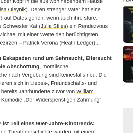
s über Kopf in die aus wohlhabendem Hause
isa Oleynik
). Deren strenger Vater hat eine
oß auf Dates gehen, wenn auch ihre sture,
e Schwester Kat (
Julia Stiles
) ein Rendezvous
ichael mit einer Wette den berüchtigsten
ezirzen – Patrick Verona (
Heath Ledger
)...
n Eskapaden rund um Sehnsucht, Eifersucht
ale Abschottung
, moralische
he nach Vergebung sind keinesfalls neu. Die
eren sich in Liebes-, Freundschafts- und
 bereits Jahrhunderte zuvor von
William
hen Komödie „Der Widerspenstigen Zähmung“
“ ist Teil eines 90er-Jahre-Kinotrends:
 und Theatergeschichte wurden mit einem