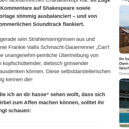
en facettenreichen Charakterkopf Kat.
Im Zuge
d Kommentare auf Shakespeare sowie
rlage stimmig ausbalanciert – und von
sommerlichen Soundtrack flankiert.
 gerade sein Strahlemanngrinsen aus und
ronie Frankie Vallis Schmacht-Dauerrenner „Can't
ne unangenehm-peinliche Übertreibung von
Ihr h
n kopfschüttelnder, diebisch grinsender
Dann 
falsc
usdenken können. Diese selbstdarstellerischen
Donne
ng kennen die!
ie ich an dir hasse“ sehen wollt, dass sich
bel zum Affen machen können, solltet ihr
ngt schauen: