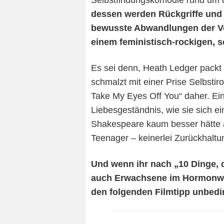
Selbstfindungskomödie rund um d
dessen werden Rückgriffe un
bewusste Abwandlungen der Vo
einem feministisch-rockigen, 
Es sei denn, Heath Ledger packt
schmalzt mit einer Prise Selbsti
Take My Eyes Off You“ daher. Ei
Liebesgeständnis, wie sie sich ei
Shakespeare kaum besser hätte a
Teenager – keinerlei Zurückhaltu
Und wenn ihr nach „10 Dinge, d
auch Erwachsene im Hormonwir
den folgenden Filmtipp unbedi