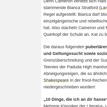
Denn Cameron verliebt sich Hal
stammende Bianca Stratford (
Lar
Regel aufgestellt: Bianca darf bl
einzelgängerische und rebellisch
hat. Also stacheln Cameron und M
Querkopf der Schule an, Kat zu b
Die daraus folgenden
pubertäre
und Geltungssucht sowie sozi
Grenzüberschreitung und der Suc
Teenies der Paduda High manövri
Abneigungsreigen, die so ähnlich
Shakespeare
in der frivol-frec
niedergeschrieben wurden!
„10 Dinge, die ich an dir hasse
Mehrere Klassiker der Literatur-