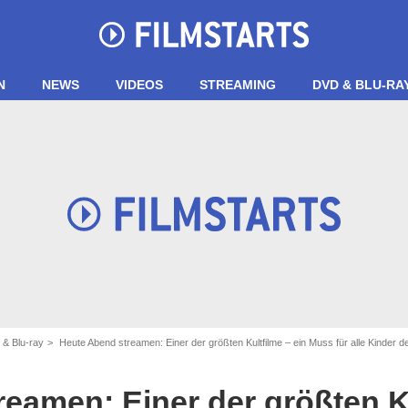
N
NEWS
VIDEOS
STREAMING
DVD & BLU-RA
 & Blu-ray
Heute Abend streamen: Einer der größten Kultfilme – ein Muss für alle Kinder d
eamen: Einer der größten Ku