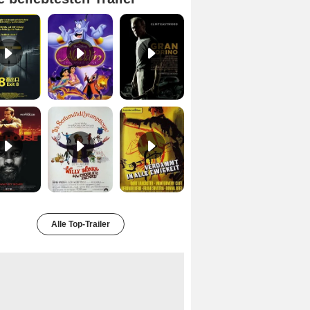
Exit 8 Trailer DF
Aladdin Trailer OV
Gran Torino Trailer DF
Safe House Trailer DF
Charlie und die Schokoladenfabrik Trailer OV
Verdammt in alle Ewigkeit Trailer OV
Alle Top-Trailer