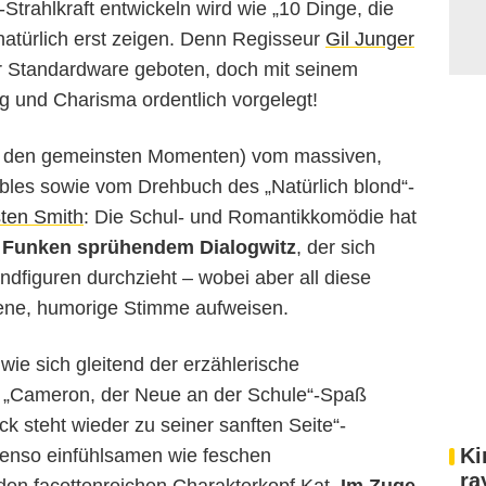
-Strahlkraft entwickeln wird wie „10 Dinge, die
 natürlich erst zeigen. Denn Regisseur
Gil Junger
er Standardware geboten, doch mit seinem
g und Charisma ordentlich vorgelegt!
t in den gemeinsten Momenten) vom massiven,
les sowie vom Drehbuch des „Natürlich blond“-
sten Smith
: Die Schul- und Romantikkomödie hat
 Funken sprühendem Dialogwitz
, der sich
dfiguren durchzieht – wobei aber all diese
gene, humorige Stimme aufweisen.
wie sich gleitend der erzählerische
s „Cameron, der Neue an der Schule“-Spaß
ck steht wieder zu seiner sanften Seite“-
Ki
ebenso einfühlsamen wie feschen
ra