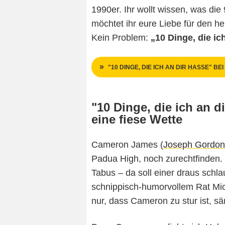
1990er. Ihr wollt wissen, was di
möchtet ihr eure Liebe für den 
Kein Problem:
„10 Dinge, die ich
"10 DINGE, DIE ICH AN DIR HASSE" BEI
"10 Dinge, die ich an d
eine fiese Wette
Cameron James (
Joseph Gordon-
Padua High, noch zurechtfinden.
Tabus – da soll einer draus schl
schnippisch-humorvollem Rat Mi
nur, dass Cameron zu stur ist, s