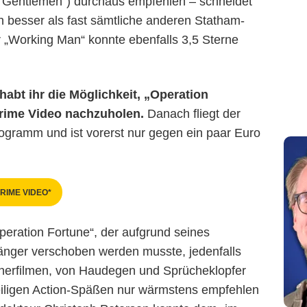
 Gentlemen“) durchaus empfehlen – schneidet
 besser als fast sämtliche anderen Statham-
ur „Working Man“ konnte ebenfalls 3,5 Sterne
habt ihr die Möglichkeit, „Operation
rime Video nachzuholen.
Danach fliegt der
ogramm und ist vorerst nur gegen ein paar Euro
RIME VIDEO*
peration Fortune“, der aufgrund seines
länger verschoben werden musste, jedenfalls
nerfilmen, von Haudegen und Sprücheklopfer
iligen Action-Späßen nur wärmstens empfehlen