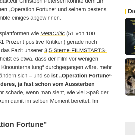
akteur Christoph Petersen konnte dem „im
nen „Operation Fortune“ und seinem bestens
Di
mble einiges abgewinnen.
splattformen wie
MetaCritic
(51 von 100
1 Prozent positive Kritiken) gerade noch
t das Fazit unserer
3,5-Sterne-FILMSTARTS-
 heißt es etwa, dass der Film vor wenigen
e Kinounterhaltung“ durchgegangen wäre, mehr
 ändern sich – und so
ist „Operation Fortune“
deres, ja fast schon vom Aussterben
r schade, wenn man sieht, wie viel Spaß der
ikum damit im selben Moment bereitet. Im
tion Fortune"