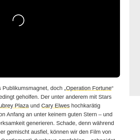
als Publikumsmagnet, doch „
Operation Fortune
“
dingt geholfen. Der unter anderem mit Stars
ubrey Plaza
und
Cary Elwes
hochkarätig
von Anfang an unter keinem guten Stern – und
rksamkeit generieren. Schade, denn während
er gemischt ausfiel, können wir den Film von