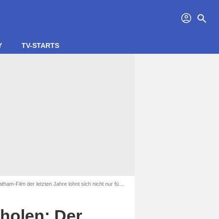
profil
search
Y
TV-STARTS
 der letzten Jahre lohnt sich nicht nur für Action-Fans
holen: Der