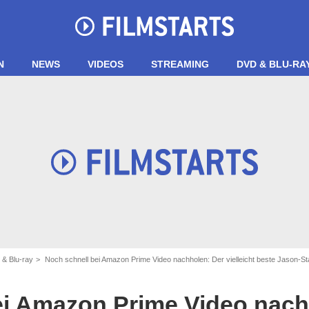
N
NEWS
VIDEOS
STREAMING
DVD & BLU-RA
 & Blu-ray
Noch schnell bei Amazon Prime Video nachholen: Der vielleicht beste Jason-Statham-Film
ei Amazon Prime Video nach