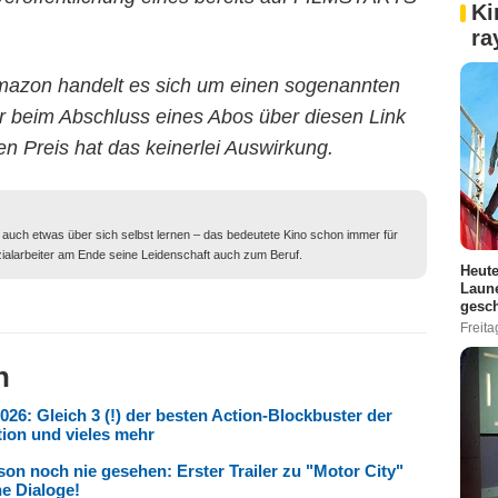
Ki
ra
mazon handelt es sich um einen sogenannten
der beim Abschluss eines Abos über diesen Link
den Preis hat das keinerlei Auswirkung.
r auch etwas über sich selbst lernen – das bedeutete Kino schon immer für
ialarbeiter am Ende seine Leidenschaft auch zum Beruf.
Heute
Laune
gesch
Freita
n
26: Gleich 3 (!) der besten Action-Blockbuster der
tion und vieles mehr
son noch nie gesehen: Erster Trailer zu "Motor City"
ne Dialoge!