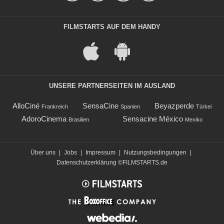
FILMSTARTS AUF DEM HANDY
UNSERE PARTNERSEITEN IM AUSLAND
AlloCiné
SensaCine
Beyazperde
Frankreich
Spanien
Türkei
AdoroCinema
Sensacine México
Brasilien
Mexiko
Über uns
|
Jobs
|
Impressum
|
Nutzungsbedingungen
|
Datenschutzerklärung
©FILMSTARTS.de