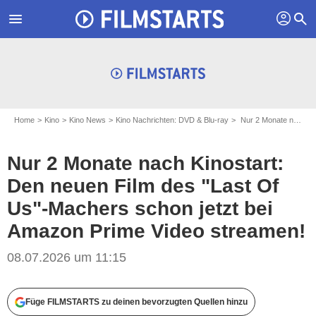
profil
menu
search
Home
Kino
Kino News
Kino Nachrichten: DVD & Blu-ray
Nur 2 Monate nach Kinostart: Den neuen Film des "Last Of Us"-Machers schon jetzt bei Amazon Prime Video streamen!
Nur 2 Monate nach Kinostart:
Den neuen Film des "Last Of
Us"-Machers schon jetzt bei
Amazon Prime Video streamen!
08.07.2026 um 11:15
Füge FILMSTARTS zu deinen bevorzugten Quellen hinzu