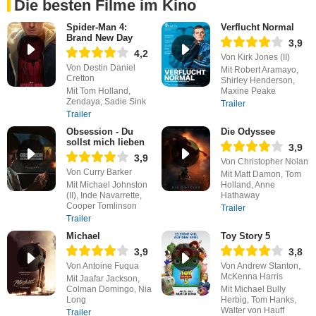
Die besten Filme im Kino
Spider-Man 4:
Verflucht Normal
Brand New Day
3,9
4,2
Von Kirk Jones (II)
Von Destin Daniel
Mit Robert Aramayo,
Cretton
Shirley Henderson,
Mit Tom Holland,
Maxine Peake
Zendaya, Sadie Sink
Trailer
Trailer
Obsession - Du
Die Odyssee
sollst mich lieben
3,9
3,9
Von Christopher Nolan
Von Curry Barker
Mit Matt Damon, Tom
Mit Michael Johnston
Holland, Anne
(II), Inde Navarrette,
Hathaway
Cooper Tomlinson
Trailer
Trailer
Michael
Toy Story 5
3,9
3,8
Von Antoine Fuqua
Von Andrew Stanton,
McKenna Harris
Mit Jaafar Jackson,
Colman Domingo, Nia
Mit Michael Bully
Long
Herbig, Tom Hanks,
Walter von Hauff
Trailer