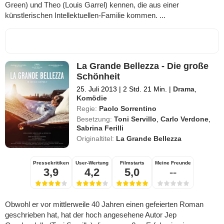
Green) und Theo (Louis Garrel) kennen, die aus einer
künstlerischen Intellektuellen-Familie kommen. ...
La Grande Bellezza - Die große
Schönheit
25. Juli 2013
|
2 Std. 21 Min.
|
Drama
,
Komödie
Regie:
Paolo Sorrentino
Besetzung:
Toni Servillo
,
Carlo Verdone
,
Sabrina Ferilli
Originaltitel:
La Grande Bellezza
Pressekritiken
User-Wertung
Filmstarts
Meine Freunde
3,9
4,2
5,0
--
Obwohl er vor mittlerweile 40 Jahren einen gefeierten Roman
geschrieben hat, hat der hoch angesehene Autor Jep