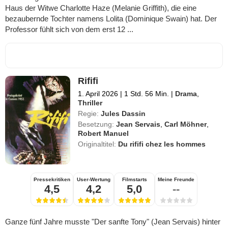
Haus der Witwe Charlotte Haze (Melanie Griffith), die eine
bezaubernde Tochter namens Lolita (Dominique Swain) hat. Der
Professor fühlt sich von dem erst 12 ...
Rififi
1. April 2026
|
1 Std. 56 Min.
|
Drama
,
Thriller
Regie:
Jules Dassin
Besetzung:
Jean Servais
,
Carl Möhner
,
Robert Manuel
Originaltitel:
Du rififi chez les hommes
Pressekritiken
User-Wertung
Filmstarts
Meine Freunde
4,5
4,2
5,0
--
Ganze fünf Jahre musste "Der sanfte Tony" (Jean Servais) hinter