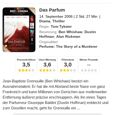
Das Parfum
14. September 2006
|
2 Std. 27 Min.
|
Drama
,
Thriller
Regie:
Tom Tykwer
Besetzung:
Ben Whishaw
,
Dustin
Hoffman
,
Alan Rickman
Originaltitel:
Perfume: The Story of a Murderer
Pressekritiken
User-Wertung
Filmstarts
Meine Freunde
3,5
3,6
3,0
--
Jean-Baptiste Grenouille (Ben Whishaw) besitzt ein
Ausnahmetalent: Er hat die mit Abstand beste Nase von ganz
Frankreich und kann Millionen von Gerüchen aus meilenweiter
Entfernung äußerst präzise erschnuppern. Als ihn eines Tages
der Parfumeur Giuseppe Baldini (Dustin Hoffman) entdeckt und
zum Gesellen macht, geht für Grenouille ein ...