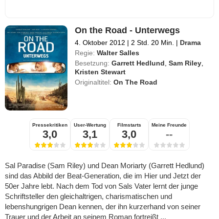
On the Road - Unterwegs
4. Oktober 2012
|
2 Std. 20 Min.
|
Drama
Regie:
Walter Salles
Besetzung:
Garrett Hedlund
,
Sam Riley
,
Kristen Stewart
Originaltitel:
On The Road
Pressekritiken
User-Wertung
Filmstarts
Meine Freunde
3,0
3,1
3,0
--
Sal Paradise (Sam Riley) und Dean Moriarty (Garrett Hedlund)
sind das Abbild der Beat-Generation, die im Hier und Jetzt der
50er Jahre lebt. Nach dem Tod von Sals Vater lernt der junge
Schriftsteller den gleichaltrigen, charismatischen und
lebenshungrigen Dean kennen, der ihn kurzerhand von seiner
Trauer und der Arbeit an seinem Roman fortreißt ...