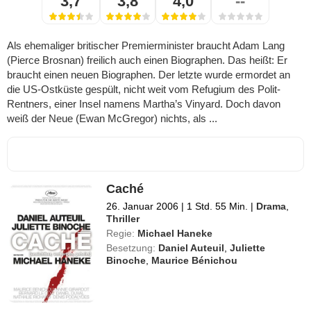
3,7
3,8
4,0
--
Als ehemaliger britischer Premierminister braucht Adam Lang
(Pierce Brosnan) freilich auch einen Biographen. Das heißt: Er
braucht einen neuen Biographen. Der letzte wurde ermordet an
die US-Ostküste gespült, nicht weit vom Refugium des Polit-
Rentners, einer Insel namens Martha’s Vinyard. Doch davon
weiß der Neue (Ewan McGregor) nichts, als ...
Caché
26. Januar 2006
|
1 Std. 55 Min.
|
Drama
,
Thriller
Regie:
Michael Haneke
Besetzung:
Daniel Auteuil
,
Juliette
Binoche
,
Maurice Bénichou