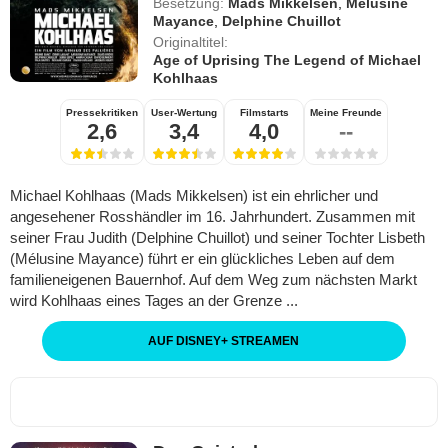
Besetzung:
Mads Mikkelsen
,
Mélusine
Mayance
,
Delphine Chuillot
Originaltitel:
Age of Uprising The Legend of Michael
Kohlhaas
Pressekritiken
User-Wertung
Filmstarts
Meine Freunde
2,6
3,4
4,0
--
Michael Kohlhaas (Mads Mikkelsen) ist ein ehrlicher und
angesehener Rosshändler im 16. Jahrhundert. Zusammen mit
seiner Frau Judith (Delphine Chuillot) und seiner Tochter Lisbeth
(Mélusine Mayance) führt er ein glückliches Leben auf dem
familieneigenen Bauernhof. Auf dem Weg zum nächsten Markt
wird Kohlhaas eines Tages an der Grenze ...
AUF DISNEY
+
STREAMEN