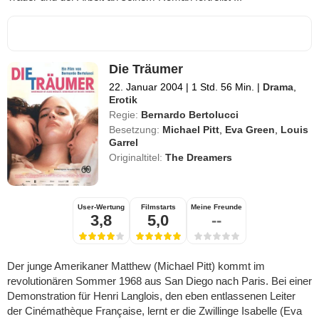
Die Träumer
22. Januar 2004
|
1 Std. 56 Min.
|
Drama
,
Erotik
Regie:
Bernardo Bertolucci
Besetzung:
Michael Pitt
,
Eva Green
,
Louis
Garrel
Originaltitel:
The Dreamers
User-Wertung
Filmstarts
Meine Freunde
3,8
5,0
--
Der junge Amerikaner Matthew (Michael Pitt) kommt im
revolutionären Sommer 1968 aus San Diego nach Paris. Bei einer
Demonstration für Henri Langlois, den eben entlassenen Leiter
der Cinémathèque Française, lernt er die Zwillinge Isabelle (Eva