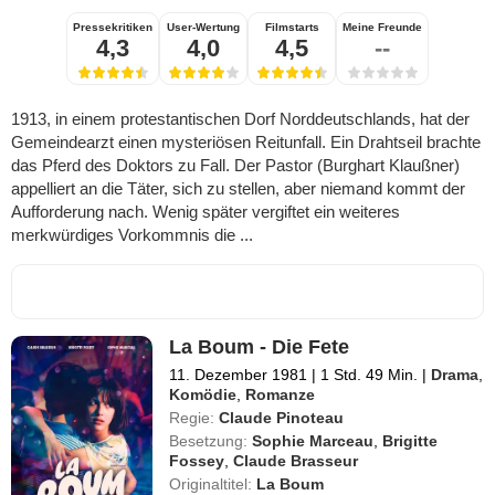
Pressekritiken
User-Wertung
Filmstarts
Meine Freunde
4,3
4,0
4,5
--
1913, in einem protestantischen Dorf Norddeutschlands, hat der
Gemeindearzt einen mysteriösen Reitunfall. Ein Drahtseil brachte
das Pferd des Doktors zu Fall. Der Pastor (Burghart Klaußner)
appelliert an die Täter, sich zu stellen, aber niemand kommt der
Aufforderung nach. Wenig später vergiftet ein weiteres
merkwürdiges Vorkommnis die ...
La Boum - Die Fete
11. Dezember 1981
|
1 Std. 49 Min.
|
Drama
,
Komödie
,
Romanze
Regie:
Claude Pinoteau
Besetzung:
Sophie Marceau
,
Brigitte
Fossey
,
Claude Brasseur
Originaltitel:
La Boum