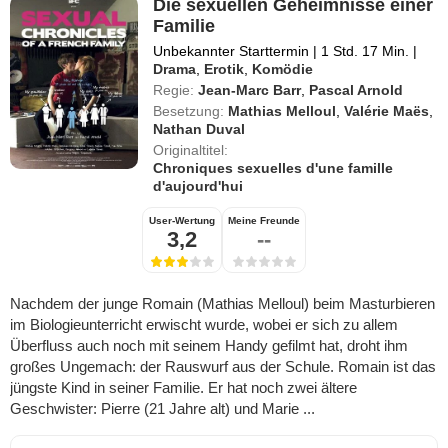
Die sexuellen Geheimnisse einer
Familie
Unbekannter Starttermin
|
1 Std. 17 Min.
|
Drama
,
Erotik
,
Komödie
Regie:
Jean-Marc Barr
,
Pascal Arnold
Besetzung:
Mathias Melloul
,
Valérie Maës
,
Nathan Duval
Originaltitel:
Chroniques sexuelles d'une famille
d'aujourd'hui
User-Wertung
Meine Freunde
3,2
--
Nachdem der junge Romain (Mathias Melloul) beim Masturbieren
im Biologieunterricht erwischt wurde, wobei er sich zu allem
Überfluss auch noch mit seinem Handy gefilmt hat, droht ihm
großes Ungemach: der Rauswurf aus der Schule. Romain ist das
jüngste Kind in seiner Familie. Er hat noch zwei ältere
Geschwister: Pierre (21 Jahre alt) und Marie ...