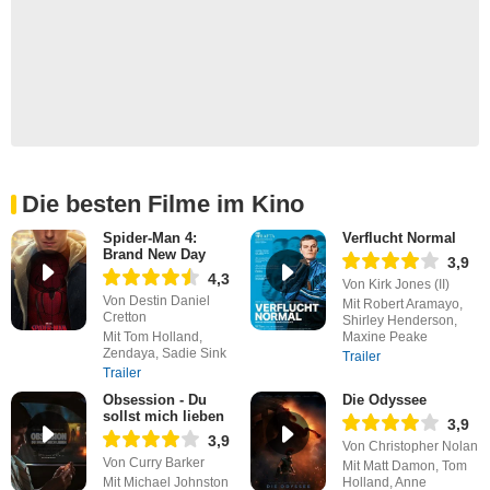
Die besten Filme im Kino
Spider-Man 4:
Verflucht Normal
Brand New Day
3,9
4,3
Von Kirk Jones (II)
Von Destin Daniel
Mit Robert Aramayo,
Cretton
Shirley Henderson,
Mit Tom Holland,
Maxine Peake
Zendaya, Sadie Sink
Trailer
Trailer
Obsession - Du
Die Odyssee
sollst mich lieben
3,9
3,9
Von Christopher Nolan
Von Curry Barker
Mit Matt Damon, Tom
Mit Michael Johnston
Holland, Anne