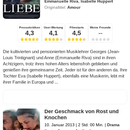
Emmanuelle Riva
,
Isabelle Huppert
Originaltitel:
Amour
Pressekritiken
User-Wertung
Filmstarts
Meine Freunde
4,3
4,1
4,5
--
Die kultivierten und pensionierten Musiklehrer Georges (Jean-
Louis Trintignant) und Anne (Emmanuelle Riva) sind in ihren
Achtzigern, trotz ihres hohen Alters lebensfroh geblieben und
genießen ihre gemeinsame Zeit. Jeder ist für den anderen da. Ihre
Tochter Eva (Isabelle Huppert), ebenfalls eine Musikerin, lebt mit
ihrer Familie in Europa und ...
Der Geschmack von Rost und
Knochen
10. Januar 2013
|
2 Std. 00 Min.
|
Drama