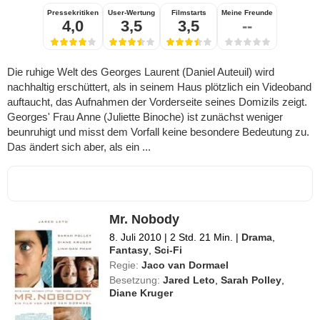
Pressekritiken
User-Wertung
Filmstarts
Meine Freunde
4,0
3,5
3,5
--
Die ruhige Welt des Georges Laurent (Daniel Auteuil) wird
nachhaltig erschüttert, als in seinem Haus plötzlich ein Videoband
auftaucht, das Aufnahmen der Vorderseite seines Domizils zeigt.
Georges' Frau Anne (Juliette Binoche) ist zunächst weniger
beunruhigt und misst dem Vorfall keine besondere Bedeutung zu.
Das ändert sich aber, als ein ...
Mr. Nobody
8. Juli 2010
|
2 Std. 21 Min.
|
Drama
,
Fantasy
,
Sci-Fi
Regie:
Jaco van Dormael
Besetzung:
Jared Leto
,
Sarah Polley
,
Diane Kruger