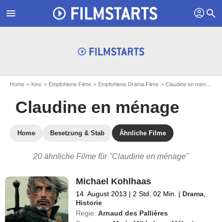
profil
menu
search
Home
Kino
Empfohlene Filme
Empfohlene Drama Filme
Claudine en ménage
Claudine en ménage
Home
Besetzung & Stab
Ähnliche Filme
20 ähnliche Filme für "Claudine en ménage"
Michael Kohlhaas
14. August 2013
|
2 Std. 02 Min.
|
Drama
,
Historie
Regie:
Arnaud des Pallières