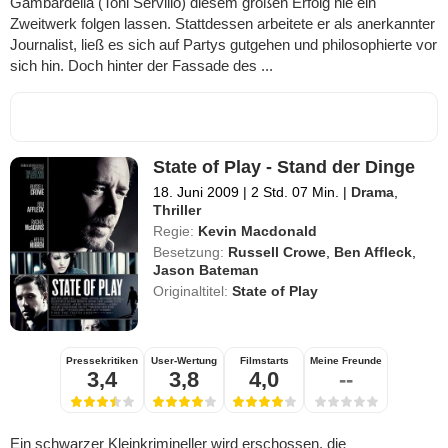
Gambardella (Toni Servillo) diesem großen Erfolg nie ein
Zweitwerk folgen lassen. Stattdessen arbeitete er als anerkannter
Journalist, ließ es sich auf Partys gutgehen und philosophierte vor
sich hin. Doch hinter der Fassade des ...
State of Play - Stand der Dinge
18. Juni 2009
|
2 Std. 07 Min.
|
Drama
,
Thriller
Regie:
Kevin Macdonald
Besetzung:
Russell Crowe
,
Ben Affleck
,
Jason Bateman
Originaltitel:
State of Play
Pressekritiken
User-Wertung
Filmstarts
Meine Freunde
3,4
3,8
4,0
--
Ein schwarzer Kleinkrimineller wird erschossen, die