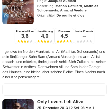
Regie:
Jacques Audiard
Besetzung:
Marion Cotillard
,
Matthias
Schoenaerts
,
Armand Verdure
Originaltitel:
De rouille et d'os
Pressekritiken
User-Wertung
Filmstarts
Meine Freunde
3,6
4,0
4,5
--
Irgendwo im Norden Frankreichs: Ali (Matthias Schoenaerts) und
sein fünfjähriger Sohn Sam (Armand Verdure) sind arm. Ali ist
obdach- und mittellos, findet jedoch schließlich Zuflucht bei seiner
Schwester in Antibes. Dort wohnen Ali und Sam in der Garage
des Hauses; eine kleine, aber schöne Bleibe. Eines Nachts nach
einer Kneipenschlägerei ...
Only Lovers Left Alive
25. Dezember 2013
|
2 Std. 03 Min.
|