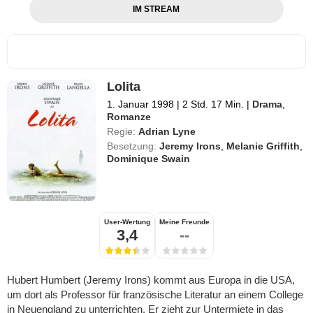
IM STREAM
Lolita
1. Januar 1998
|
2 Std. 17 Min.
|
Drama
,
Romanze
Regie:
Adrian Lyne
Besetzung:
Jeremy Irons
,
Melanie Griffith
,
Dominique Swain
User-Wertung
Meine Freunde
3,4
--
Hubert Humbert (Jeremy Irons) kommt aus Europa in die USA,
um dort als Professor für französische Literatur an einem College
in Neuengland zu unterrichten. Er zieht zur Untermiete in das