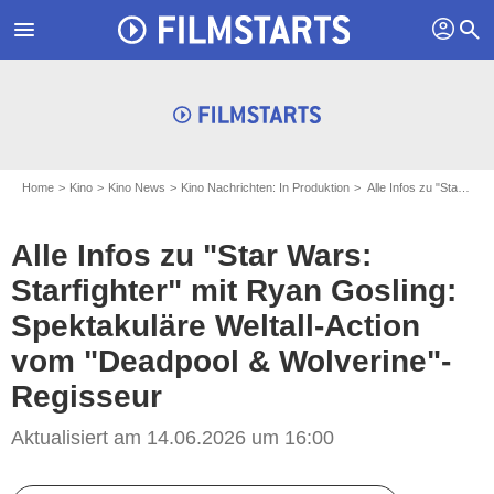
profil
menu
search
Home
Kino
Kino News
Kino Nachrichten: In Produktion
Alle Infos zu "Star Wars: Starfighter" mit Ryan Gosling: Spektakuläre Weltall-Action vom "Deadpool & Wolverine"-Regisseur
Alle Infos zu "Star Wars:
Starfighter" mit Ryan Gosling:
Spektakuläre Weltall-Action
vom "Deadpool & Wolverine"-
Regisseur
Aktualisiert am 14.06.2026 um 16:00
Disney und seine verbundenen Unternehmen