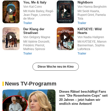
You, Me & Italy
Nightborn
Von Kat Coiro
Von Hanna Bergholm
Mit Halle Bailey, Regé-
Mit Seidi Haarla,
Jean Page, Lorenzo
Rupert Grint, Pamela
de Moor
Tola
Trailer
Trailer
Der Klang der
KATSEYE: Wild
Stradivari
Hearts
Von Grégory Magne
Von Nadia Hallgren
Mit Valérie Donzelli,
Mit KATSEYE, Manon
Frédéric Pierrot,
Bannerman, Sophia
Mathieu Spinosi
Laforteza
Trailer
Trailer
Diese Woche neu im Kino
News TV-Programm
Dieses Rätsel beschäftigt Fans
von "Die Rosenheim-Cops" seit
20 Jahren – jetzt haben wir
endlich eine Antwort!