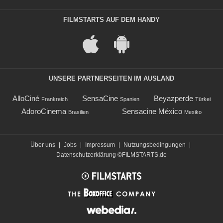
FILMSTARTS AUF DEM HANDY
UNSERE PARTNERSEITEN IM AUSLAND
AlloCiné
SensaCine
Beyazperde
Frankreich
Spanien
Türkei
AdoroCinema
Sensacine México
Brasilien
Mexiko
Über uns
|
Jobs
|
Impressum
|
Nutzungsbedingungen
|
Datenschutzerklärung
©FILMSTARTS.de