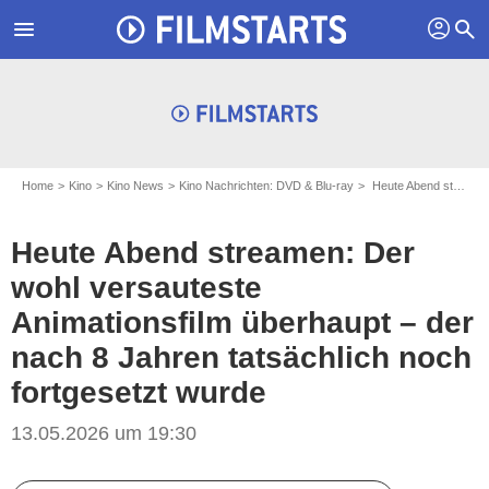
profil
menu
search
Home
Kino
Kino News
Kino Nachrichten: DVD & Blu-ray
Heute Abend streamen: Der wohl versauteste Animationsfilm überhaupt – der nach 8 Jahren tatsächlich noch fortgesetzt wurde
Heute Abend streamen: Der
wohl versauteste
Animationsfilm überhaupt – der
nach 8 Jahren tatsächlich noch
fortgesetzt wurde
13.05.2026 um 19:30