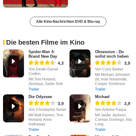
Alle Kino-Nachrichten DVD & Blu-ray
Die besten Filme im Kino
Spider-Man 4:
Obsession - Du
Brand New Day
sollst mich lieben
4,3
3,9
Von Destin Daniel
Von Curry Barker
Cretton
Mit Michael Johnston
Mit Tom Holland,
(II), Inde Navarrette,
Zendaya, Sadie Sink
Cooper Tomlinson
Trailer
Trailer
Die Odyssee
Michael
3,9
3,9
Von Christopher Nolan
Von Antoine Fuqua
Mit Matt Damon, Tom
Mit Jaafar Jackson,
Holland, Anne
Colman Domingo, Nia
Hathaway
Long
Trailer
Trailer