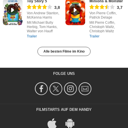
Toy Story 5
Minions & Monster
3,8
3,7
Von Andrew Stanton,
Von Pierre Coffin,
McKenna Harris
Patrick Delage
Mit Michael Bully
Mit Pierre Coffin,
Herbig, Tom Hanks,
Christoph Waltz,
Walter von Hauff
Christoph Waltz
Trailer
Trailer
Alle besten Filme im Kino
FOLGE UNS
FILMSTARTS AUF DEM HANDY