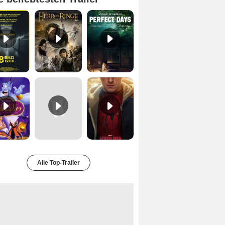
Exit 8 Trailer DF
Der Herr der Ringe - Die Rückkehr des Königs Trailer OV
Perfect Days Trailer DF
Aladdin Trailer OV
Uncharted Trailer OmdU
Spider-Man 4: Brand New Day Trailer (3) DF
Alle Top-Trailer