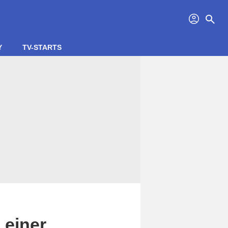
profil
search
Y
TV-STARTS
 einer