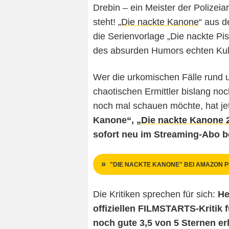
Drebin – ein Meister der Polizeia
steht! „
Die nackte Kanone
“ aus d
die Serienvorlage „Die nackte Pi
des absurden Humors echten Kult
Wer die urkomischen Fälle rund
chaotischen Ermittler bislang no
noch mal schauen möchte, hat je
Kanone“, „
Die nackte Kanone 
sofort neu im Streaming-Abo b
"DIE NACKTE KANONE" BEI AMAZON P
Die Kritiken sprechen für sich:
He
offiziellen FILMSTARTS-Kritik 
noch gute 3,5 von 5 Sternen erh