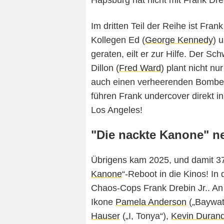
Hapsburg hat nicht mit Frank Dre
Im dritten Teil der Reihe ist Fra
Kollegen Ed (
George Kennedy
) 
geraten, eilt er zur Hilfe. Der 
Dillon (
Fred Ward
) plant nicht n
auch einen verheerenden Bombena
führen Frank undercover direkt i
Los Angeles!
"Die nackte Kanone" n
Übrigens kam 2025, und damit 37 J
Kanone
“-Reboot in die Kinos! In
Chaos-Cops Frank Drebin Jr.. An 
Ikone
Pamela Anderson
(„Baywat
Hauser
(„I, Tonya“),
Kevin Duran