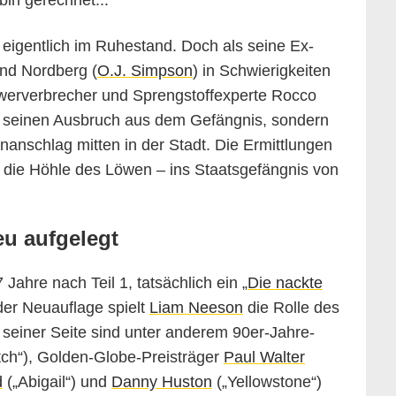
bin gerechnet...
nk eigentlich im Ruhestand. Doch als seine Ex-
und Nordberg (
O.J. Simpson
) in Schwierigkeiten
Schwerverbrecher und Sprengstoffexperte Rocco
ur seinen Ausbruch aus dem Gefängnis, sondern
nschlag mitten in der Stadt. Die Ermittlungen
n die Höhle des Löwen – ins Staatsgefängnis von
eu aufgelegt
ahre nach Teil 1, tatsächlich ein „
Die nackte
 der Neuauflage spielt
Liam Neeson
die Rolle des
seiner Seite sind unter anderem 90er-Jahre-
ch“), Golden-Globe-Preisträger
Paul Walter
d
(„Abigail“) und
Danny Huston
(„Yellowstone“)