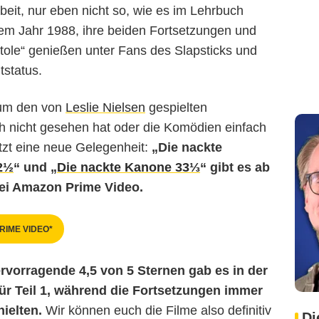
rbeit, nur eben nicht so, wie es im Lehrbuch
em Jahr 1988, ihre beiden Fortsetzungen und
stole“ genießen unter Fans des Slapsticks und
status.
 um den von
Leslie Nielsen
gespielten
ch nicht gesehen hat oder die Komödien einfach
tzt eine neue Gelegenheit:
„Die nackte
2½
“ und „
Die nackte Kanone 33⅓
“ gibt es ab
ei Amazon Prime Video.
RIME VIDEO*
rvorragende 4,5 von 5 Sternen gab es in der
für Teil 1, während die Fortsetzungen immer
ielten.
Wir können euch die Filme also definitiv
Di