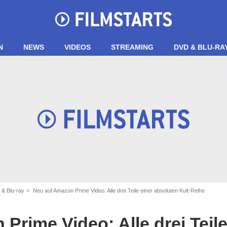
N
NEWS
VIDEOS
STREAMING
DVD & BLU-RA
 & Blu-ray
Neu auf Amazon Prime Video: Alle drei Teile einer absoluten Kult-Reihe
Prime Video: Alle drei Teile