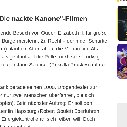
"Die nackte Kanone"-Filmen
ehende Besuch von Queen Elizabeth II. für große
r Bürgermeisterin. Zu Recht – denn der Schurke
ban
) plant ein Attentat auf die Monarchin. Als
als geplant auf die Pelle rückt, setzt Ludwig
beiterin Jane Spencer (
Priscilla Presley
) auf den
rank gerade seinen 1000. Drogendealer zur
 er nur zwei Menschen überfahren, die sich
pten). Sein nächster Auftrag: Er soll den
uentin Hapsburg (
Robert Goulet
) überführen,
he Energiekontrolle an sich reißen will. Doch