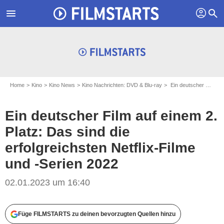
profil
menu
search
Home
Kino
Kino News
Kino Nachrichten: DVD & Blu-ray
Ein deutscher Film auf einem 2. Platz: Das sind die erfolgreichsten Netflix-Filme und -Serien 2022
Ein deutscher Film auf einem 2.
Platz: Das sind die
erfolgreichsten Netflix-Filme
und -Serien 2022
02.01.2023 um 16:40
Füge FILMSTARTS zu deinen bevorzugten Quellen hinzu
Netflix