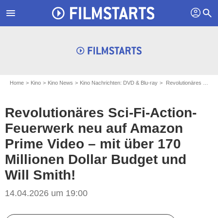
profil
menu
search
Home
Kino
Kino News
Kino Nachrichten: DVD & Blu-ray
Revolutionäres Sci-Fi-Action-Feuerwerk neu auf Amazon Prime Video – mit über 170 Millionen Dollar Budget und Will Smith!
Revolutionäres Sci-Fi-Action-
Feuerwerk neu auf Amazon
Prime Video – mit über 170
Millionen Dollar Budget und
Will Smith!
14.04.2026 um 19:00