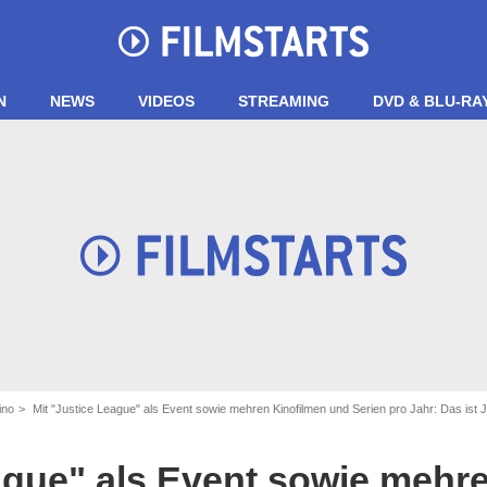
N
NEWS
VIDEOS
STREAMING
DVD & BLU-RA
ino
Mit "Justice League" als Event sowie mehren Kinofilmen und Serien pro Jahr: Das i
ague" als Event sowie mehr