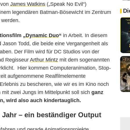
e von
James Watkins
(„Speak No Evil“)
Di
 einem legendären Batman-Bösewicht im Zentrum
werden.
ionsfilm „
Dynamic Duo
“
in Arbeit. In diesem
 Jason Todd, die beide eine Vergangenheit als
aben. Der Film wird für DC Studios von der
nd Regisseur
Arthur Mintz
mit dem sogenannten
rklicht. Hier kommen Computeranimation, Stop-
tzeit aufgenommene Realfilmelemente
Erlebnis zu bescheren, wie wir es im Kino noch
 mit zwei Jungs im Mittelpunkt soll sich
ganz
en, wird also auch kindertauglich.
o Jahr – ein beständiger Output
fahren und gerade Animationsprojekte