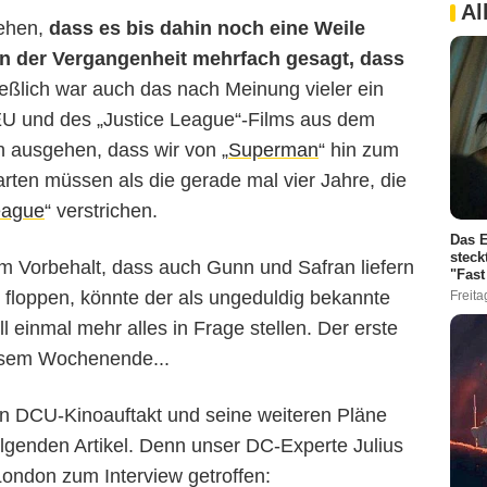
Al
gehen,
dass es bis dahin noch eine Weile
n der Vergangenheit mehrfach gesagt, dass
ießlich war auch das nach Meinung vieler ein
EU und des „Justice League“-Films aus dem
n ausgehen, dass wir von „
Superman
“ hin zum
arten müssen als die gerade mal vier Jahre, die
eague
“ verstrichen.
Das E
steck
dem Vorbehalt, dass auch Gunn und Safran liefern
"Fast
 floppen, könnte der als ungeduldig bekannte
Freita
 einmal mehr alles in Frage stellen. Der erste
iesem Wochenende...
 DCU-Kinoauftakt und seine weiteren Pläne
folgenden Artikel. Denn unser DC-Experte Julius
ondon zum Interview getroffen: