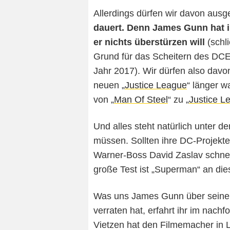
Allerdings dürfen wir davon aus
dauert. Denn James Gunn hat i
er nichts überstürzen will
(schl
Grund für das Scheitern des DC
Jahr 2017). Wir dürfen also davo
neuen „
Justice League
“ länger w
von „
Man Of Steel
“ zu „
Justice L
Und alles steht natürlich unter 
müssen. Sollten ihre DC-Projekte
Warner-Boss David Zaslav schnell
große Test ist „Superman“ an d
Was uns James Gunn über seinen
verraten hat, erfahrt ihr im nach
Vietzen hat den Filmemacher in L