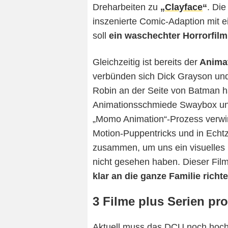
Dreharbeiten zu
„
Clayface
“
. Di
inszenierte Comic-Adaption mit
soll
ein waschechter Horrorfilm
Gleichzeitig ist bereits der
Animat
verbünden sich Dick Grayson und
Robin an der Seite von Batman h
Animationsschmiede Swaybox u
„Momo Animation“-Prozess verwi
Motion-Puppentricks und in Ech
zusammen, um uns ein visuelles 
nicht gesehen haben. Dieser Film
klar an die ganze Familie richt
3 Filme plus Serien pr
Aktuell muss das DCU noch hoch