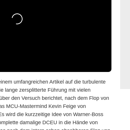
 einem umfangreichen Artikel auf die turbulente
e lange zersplitterte Führung mit vielen
 über den Versuch berichtet, nach dem Flop von
das MCU-Mastermind Kevin Feige von
s wird die kurzzeitige Idee von Warner-Boss
komplette damalige DCEU in die Hände von