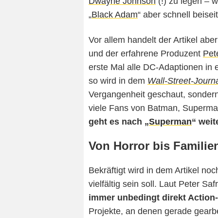
Dwayne Johnson
(!) zu legen – 
„
Black Adam
“ aber schnell beise
Vor allem handelt der Artikel ab
und der erfahrene Produzent
Pet
erste Mal alle DC-Adaptionen in 
so wird in dem
Wall-Street-Journ
Vergangenheit geschaut, sondern 
viele Fans von Batman, Superma
geht es nach „
Superman
“ weit
Von Horror bis Familien
Bekräftigt wird in dem Artikel n
vielfältig sein soll. Laut Peter Sa
immer unbedingt direkt Action-
Projekte, an denen gerade gearbe