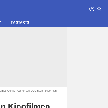
profil
search
Y
TV-STARTS
st James Gunns Plan für das DCU nach "Superman"
en Kinofilmen