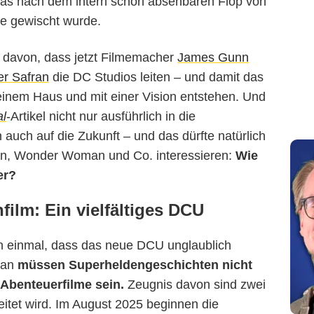
was nach dem intern schon absehbaren Flop von
ite gewischt wurde.
er davon, dass jetzt Filmemacher
James Gunn
er Safran
die DC Studios leiten – und damit das
einem Haus und mit einer Vision entstehen. Und
al
-Artikel nicht nur ausführlich in die
auch auf die Zukunft – und das dürfte natürlich
n, Wonder Woman und Co. interessieren:
Wie
er?
film: Ein vielfältiges DCU
och einmal, dass das neue DCU unglaublich
fran
müssen Superheldengeschichten nicht
Abenteuerfilme sein.
Zeugnis davon sind zwei
itet wird. Im August 2025 beginnen die