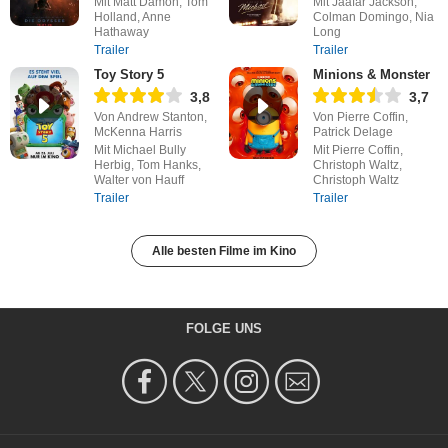
Mit Matt Damon, Tom
Mit Jaafar Jackson,
Holland, Anne
Colman Domingo, Nia
Hathaway
Long
Trailer
Trailer
Toy Story 5
Minions & Monster
3,8
3,7
Von Andrew Stanton,
Von Pierre Coffin,
McKenna Harris
Patrick Delage
Mit Michael Bully
Mit Pierre Coffin,
Herbig, Tom Hanks,
Christoph Waltz,
Walter von Hauff
Christoph Waltz
Trailer
Trailer
Alle besten Filme im Kino
FOLGE UNS