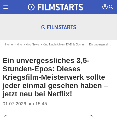
profil
menu
search
Home
Kino
Kino News
Kino Nachrichten: DVD & Blu-ray
Ein unvergessliches 3,5-Stunden-Epos: Dieses Kriegsfilm-Meisterwerk sollte jeder einmal gesehen haben – jetzt neu bei Netflix!
Ein unvergessliches 3,5-
Stunden-Epos: Dieses
Kriegsfilm-Meisterwerk sollte
jeder einmal gesehen haben –
jetzt neu bei Netflix!
01.07.2026 um 15:45