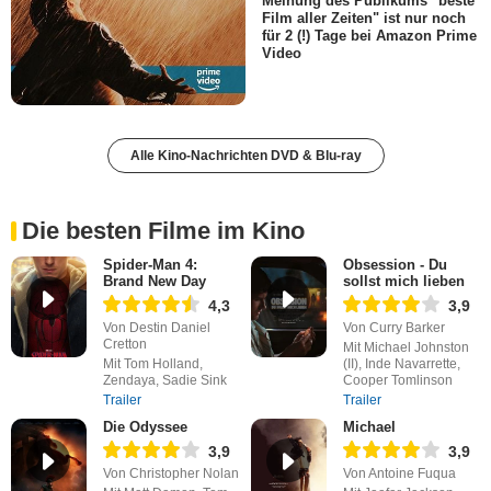
Meinung des Publikums "beste
Film aller Zeiten" ist nur noch
für 2 (!) Tage bei Amazon Prime
Video
Alle Kino-Nachrichten DVD & Blu-ray
Die besten Filme im Kino
Spider-Man 4:
Obsession - Du
Brand New Day
sollst mich lieben
4,3
3,9
Von Destin Daniel
Von Curry Barker
Cretton
Mit Michael Johnston
Mit Tom Holland,
(II), Inde Navarrette,
Zendaya, Sadie Sink
Cooper Tomlinson
Trailer
Trailer
Die Odyssee
Michael
3,9
3,9
Von Christopher Nolan
Von Antoine Fuqua