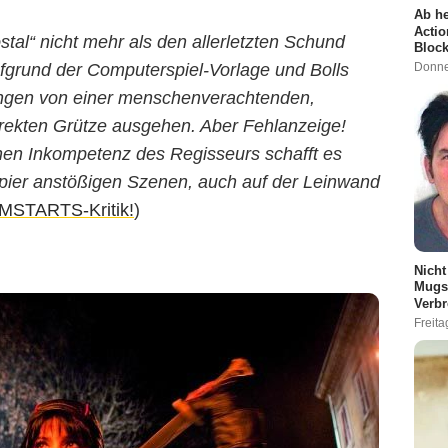
Ab he
Actio
stal“ nicht mehr als den allerletzten Schund
Block
Donne
fgrund der Computerspiel-Vorlage und Bolls
ngen von einer menschenverachtenden,
rrekten Grütze ausgehen. Aber Fehlanzeige!
hen Inkompetenz des Regisseurs schafft es
apier anstößigen Szenen, auch auf der Leinwand
LMSTARTS-Kritik!
)
Nicht
Mugsh
Verbr
Freit