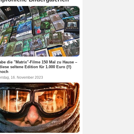
abe die "Matrix"-Filme 150 Mal zu Hause –
diese seltene Edition für 1.000 Euro (!!)
 noch
rstag, 16. November 2023