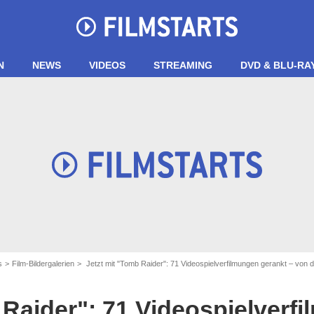
N
NEWS
VIDEOS
STREAMING
DVD & BLU-RA
s
Film-Bildergalerien
Jetzt mit "Tomb Raider": 71 Videospielverfilmungen gerankt – von d
 Raider": 71 Videospielverf