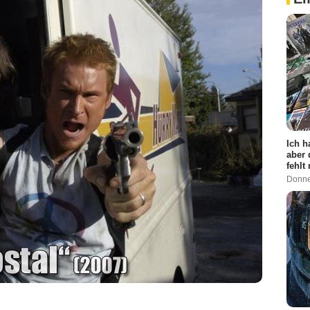
Ich h
aber 
fehlt
Donne