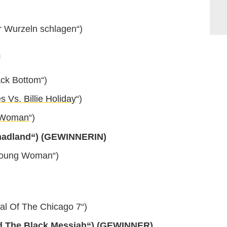
r Wurzeln schlagen“)
n
ck Bottom“)
s Vs. Billie Holiday
“)
A Woman
“)
adland“) (GEWINNERIN)
Young Woman“)
ial Of The Chicago 7“)
d The Black Messiah“) (GEWINNER)