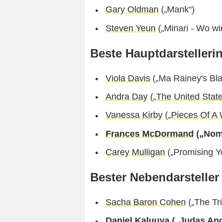
Gary Oldman
(„Mank“)
Steven Yeun
(„Minari - Wo wi
Beste Hauptdarstelleri
Viola Davis
(„Ma Rainey's Bla
Andra Day
(„
The United State
Vanessa Kirby
(„
Pieces Of 
Frances McDormand
(„Nom
Carey Mulligan
(„Promising 
Bester Nebendarsteller
Sacha Baron Cohen
(„The Tr
Daniel Kaluuya
(„Judas An