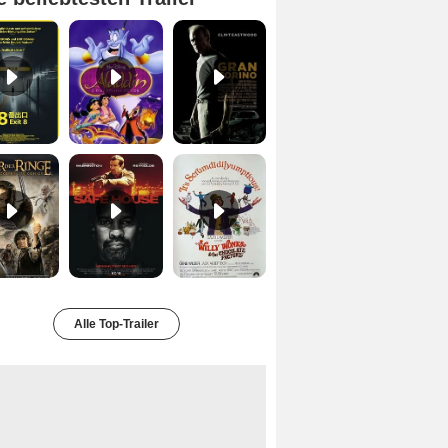
Exit 8 Trailer DF
Aladdin Trailer OV
Gran Torino Trailer DF
Der Herr der Ringe - Die Rückkehr des Königs Trailer OV
Safe House Trailer DF
Charlie und die Schokoladenfabrik Trailer OV
Alle Top-Trailer