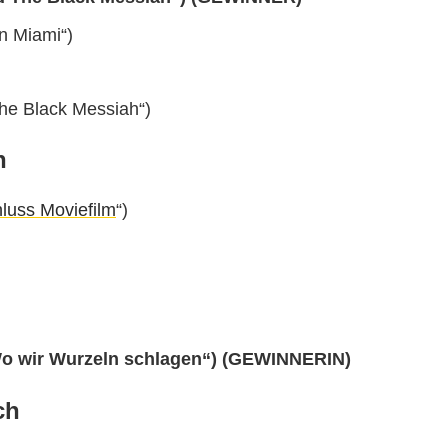
n Miami“)
he Black Messiah“)
n
luss Moviefilm
“)
Wo wir Wurzeln schlagen“) (GEWINNERIN)
ch