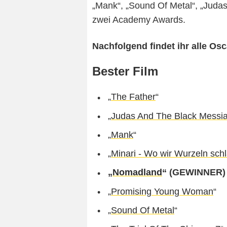
„Mank“, „Sound Of Metal“, „Judas
zwei Academy Awards.
Nachfolgend findet ihr alle Os
Bester Film
„
The Father
“
„
Judas And The Black Messi
„
Mank
“
„
Minari - Wo wir Wurzeln sch
„
Nomadland
“ (GEWINNER)
„
Promising Young Woman
“
„
Sound Of Metal
“