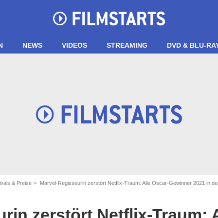
N
NEWS
VIDEOS
STREAMING
DVD & BLU-RA
ivals & Preise
Marvel-Regisseurin zerstört Netflix-Traum: Alle Oscar-Gewinner 2021 in de
ICTURES / Orange Studio Cinéma / UGC Distribution
rin zerstört Netflix-Traum: 