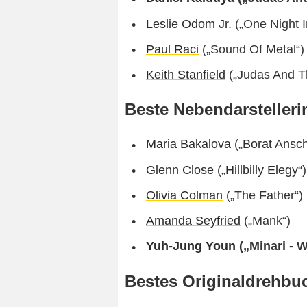
Leslie Odom Jr.
(„One Night I
Paul Raci
(„Sound Of Metal“)
Keith Stanfield
(„Judas And T
Beste Nebendarstelleri
Maria Bakalova
(„
Borat Ansch
Glenn Close
(„
Hillbilly Elegy
“)
Olivia Colman
(„The Father“)
Amanda Seyfried
(„Mank“)
Yuh-Jung Youn
(„Minari - 
Bestes Originaldrehbu